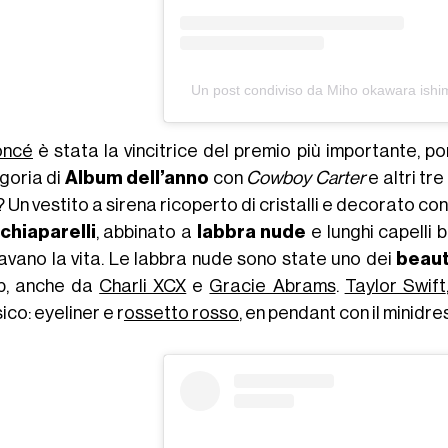
Un post condiviso da Miho okawara ishi
oncé
è stata la vincitrice del premio più importante, p
goria di
Album dell’anno
con
Cowboy Carter
e altri tr
 Un vestito a sirena ricoperto di cristalli e decorato con
chiaparelli
, abbinato a
labbra nude
e lunghi capelli 
ravano la vita. Le labbra nude sono state uno dei
beaut
b, anche da
Charli XCX
e
Gracie Abrams
.
Taylor Swift
ico: eyeliner e r
ossetto rosso
, en pendant con il minidre