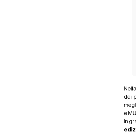
Nella
dei 
megli
e MUA
in gr
ediz