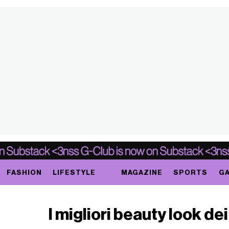
FASHION
LIFESTYLE
MAGAZINE
SPORTS
GA
I migliori beauty look 