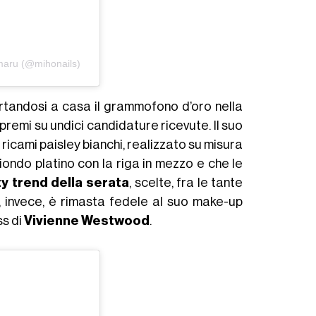
maru (@mihonails)
ortandosi a casa il grammofono d’oro nella
e premi su undici candidature ricevute. Il suo
 ricami paisley bianchi, realizzato su misura
biondo platino con la riga in mezzo e che le
y trend della serata
, scelte, fra le tante
, invece, è rimasta fedele al suo make-up
ss di
Vivienne Westwood
.