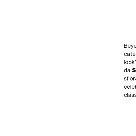
Bey
cate
look?
da
S
sfio
cele
class