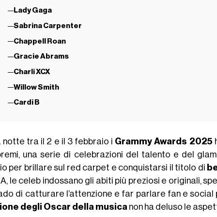
Lady Gaga
Sabrina Carpenter
Chappell Roan
Gracie Abrams
Charli XCX
Willow Smith
Cardi B
 notte tra il 2 e il 3 febbraio i
Grammy Awards 2025
h
premi, una serie di celebrazioni del talento e del glam
o per brillare sul red carpet e conquistarsi il titolo di
be
, le celeb indossano gli abiti più preziosi e originali, 
ado di catturare l’attenzione e far parlare fan e social 
ione degli Oscar della musica
non ha deluso le aspet