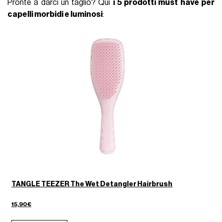
Pronte a darci un taglio? Qui
i 5 prodotti must have per
capelli morbidi e luminosi
:
TANGLE TEEZER The Wet Detangler Hairbrush
O
15,90€