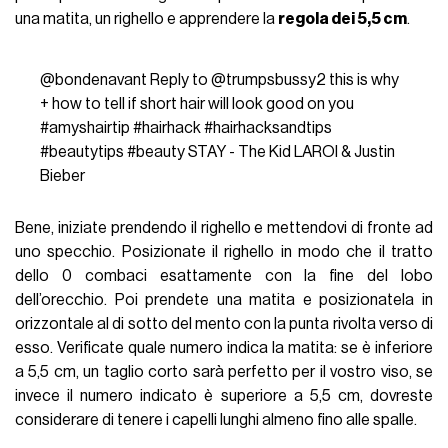
una matita, un righello e apprendere la
regola dei 5,5 cm
.
@bondenavant
Reply to @trumpsbussy2 this is why
+ how to tell if short hair will look good on you
#amyshairtip
#hairhack
#hairhacksandtips
#beautytips
#beauty
STAY - The Kid LAROI & Justin
Bieber
Bene, iniziate prendendo il righello e mettendovi di fronte ad
uno specchio. Posizionate il righello in modo che il tratto
dello 0 combaci esattamente con la fine del lobo
dell’orecchio. Poi prendete una matita e posizionatela in
orizzontale al di sotto del mento con la punta rivolta verso di
esso. Verificate quale numero indica la matita: se è inferiore
a 5,5 cm, un taglio corto sarà perfetto per il vostro viso, se
invece il numero indicato è superiore a 5,5 cm, dovreste
considerare di tenere i capelli lunghi almeno fino alle spalle.