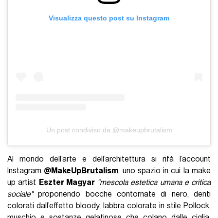
Visualizza questo post su Instagram
Un post condiviso da @makeupbrutalism
Al mondo dell’arte e dell’architettura si rifà l’account
Instagram
@MakeUpBrutalism
, uno spazio in cui la make
up artist
Eszter Magyar
"mescola estetica umana e critica
sociale"
proponendo bocche contornate di nero, denti
colorati dall’effetto bloody, labbra colorate in stile Pollock,
muschio e sostanze gelatinose che colano dalle ciglia,