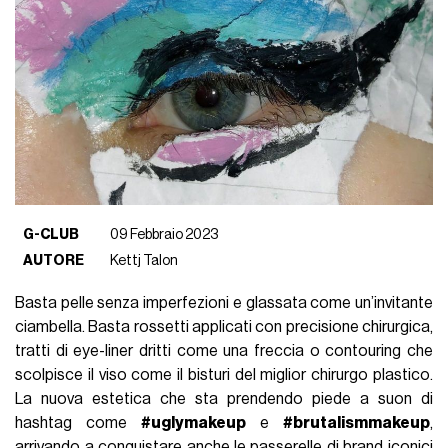
G-CLUB
09 Febbraio 2023
AUTORE
Kettj Talon
Basta pelle senza imperfezioni e glassata come un’invitante
ciambella. Basta rossetti applicati con precisione chirurgica,
tratti di eye-liner dritti come una freccia o contouring che
scolpisce il viso come il bisturi del miglior chirurgo plastico.
La nuova estetica che sta prendendo piede a suon di
hashtag come
#uglymakeup
e
#brutalismmakeup
,
arrivando a conquistare anche le passerelle di brand iconici