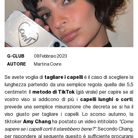
G-CLUB
08 Febbraio 2023
AUTORE
Martina Covre
Se avete voglia di
tagliare i capelli
è il caso di scegliere la
lunghezza partendo da una semplice regola: quella dei 5,5
centimetri. Il
metodo di TikTok
(già virale) per capire se al
vostro viso si addicono di più i
capelli lunghi o corti
,
prevede una semplice misurazione che decreta se si ha il
viso giusto per tagliare i capelli. Lo scorso autunno, la
tiktoker
Amy Chang
ha postato un video intitolato
"Come
sapere se i capelli corti ti starebbero bene?"
. Secondo Chang,
per rispondere al seguente quesito è sufficiente procurarsi