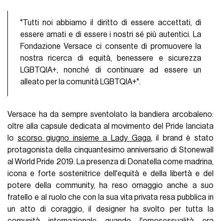
"Tutti noi abbiamo il diritto di essere accettati, di
essere amati e di essere i nostri sé più autentici. La
Fondazione Versace ci consente di promuovere la
nostra ricerca di equità, benessere e sicurezza
LGBTQIA+, nonché di continuare ad essere un
alleato per la comunità LGBTQIA+".
Versace ha da sempre sventolato la bandiera arcobaleno:
oltre alla capsule dedicata al movimento del Pride lanciata
lo
scorso giugno insieme a Lady Gaga
, il brand è stato
protagonista della cinquantesimo anniversario di Stonewall
al World Pride 2019. La presenza di Donatella come madrina,
icona e forte sostenitrice dell'equità e della libertà e del
potere della community, ha reso omaggio anche a suo
fratello e al ruolo che con la sua vita privata resa pubblica in
un atto di coraggio, il designer ha svolto per tutta la
comunità internazionale quando l'omosessualità era