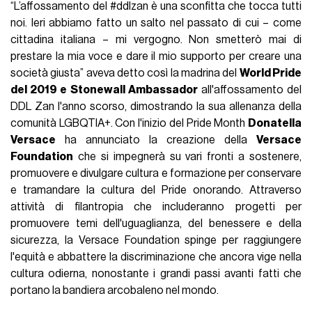
“L’affossamento del #ddlzan è una sconfitta che tocca tutti
noi. Ieri abbiamo fatto un salto nel passato di cui – come
cittadina italiana – mi vergogno. Non smetterò mai di
prestare la mia voce e dare il mio supporto per creare una
società giusta” aveva detto così la madrina del
World Pride
del 2019 e Stonewall Ambassador
all'affossamento del
DDL Zan l'anno scorso, dimostrando la sua allenanza della
comunità LGBQTIA+. Con l'inizio del Pride Month
Donatella
Versace
ha annunciato la creazione della
Versace
Foundation
che si impegnerà su vari fronti a sostenere,
promuovere e divulgare cultura e formazione per conservare
e tramandare la cultura del Pride onorando. Attraverso
attività di filantropia che includeranno progetti per
promuovere temi dell'uguaglianza, del benessere e della
sicurezza, la Versace Foundation spinge per raggiungere
l'equità e abbattere la discriminazione che ancora vige nella
cultura odierna, nonostante i grandi passi avanti fatti che
portano la bandiera arcobaleno nel mondo.