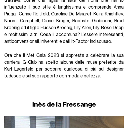
trattava come una figlia, la lista dei nomi che hanno
influenzato il suo stile è lunghissima e comprende Anna
Piaggi, Carine Roitfeld, Caroline De Maigret, Keira Knightley,
Naomi Campbell, Diane Kruger, Baptiste Giabiconi, Brad
Kroenig ed il figlio Hudson Kroenig, Lily Allen, Lily-Rose Depp
e moltissimi altri. Cosa li accomuna? L’essere interessanti,
anticonvenzionali, irriverenti e dall' It-Factor indiscusso.
Ora che il Met Gala 2023 si appresta a celebrare la sua
carriera, G-Club ha scelto alcune delle muse preferite da
Karl Lagerfeld per scoprire qualcosa di più sul designer
tedesco e sul suo rapporto con moda e bellezza.
Inès de la Fressange