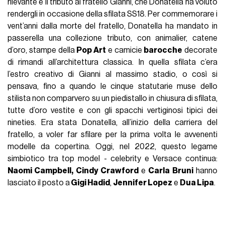
rilevante è il tributo al fratello Gianni, che Donatella ha voluto
rendergli in occasione della sfilata SS18. Per commemorare i
vent’anni dalla morte del fratello, Donatella ha mandato in
passerella una collezione tributo, con animalier, catene
d’oro, stampe della
Pop Art
e camicie
barocche
decorate
di rimandi all’architettura classica. In quella sfilata c’era
l’estro creativo di Gianni al massimo stadio, o così si
pensava, fino a quando le cinque statutarie muse dello
stilista non comparvero su un piedistallo in chiusura di sfilata,
tutte d’oro vestite e con gli spacchi vertiginosi tipici dei
nineties. Era stata Donatella, all’inizio della carriera del
fratello, a voler far sfilare per la prima volta le avvenenti
modelle da copertina. Oggi, nel 2022, questo legame
simbiotico tra top model - celebrity e Versace continua:
Naomi Campbell, Cindy Crawford
e
Carla Bruni
hanno
lasciato il posto a
Gigi Hadid
,
Jennifer Lopez
e
Dua Lipa
.