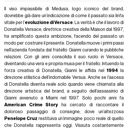
Il viso impassibile di Medusa, logo iconico del brand,
dovrebbe già dare un’indicazione di come il passato sia linfa
vitale per l’
evoluzione di Versace
. La verità è che il lavoro di
Donatella Versace, direttrice creativa della Maison dal 1997,
ha amplificato questa ambizione, facendo del passato un
modo per costruire il presente. Donatella muove i primi passi
nell’azienda fondata dal fratello Gianni curando le pubbliche
relazioni. Con gli anni consolida il suo ruolo in Versace,
diventando una vera e propria musa per il fratello. Intuendo la
forza creativa di Donatella, Gianni le affida nel
1994
la
direzione stilistica dell’indomabile Versus. Anche se l’ascesa
di Donatella diventa reale solo quando viene chiamata alla
direzione artistica del brand, a seguito dell’assassinio di
Gianni avvenuto a Miami nel 1997. Solo pochi anni fa
American Crime Story
ha cercato di raccontare il
doloroso passaggio di consegne, dove un’altezzosa
Penelope Cruz
restituiva un’immagine poco reale di quello
che Donatella rappresenta oggi. Vissuta costantemente