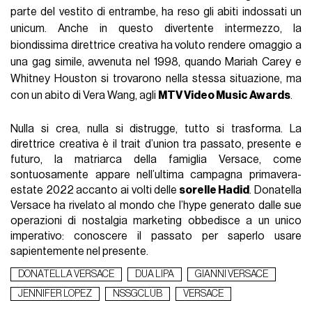
parte del vestito di entrambe, ha reso gli abiti indossati un
unicum. Anche in questo divertente intermezzo, la
biondissima direttrice creativa ha voluto rendere omaggio a
una gag simile, avvenuta nel 1998, quando Mariah Carey e
Whitney Houston si trovarono nella stessa situazione, ma
con un abito di Vera Wang, agli
MTV Video Music Awards
.
Nulla si crea, nulla si distrugge, tutto si trasforma. La
direttrice creativa è il trait d’union tra passato, presente e
futuro, la matriarca della famiglia Versace, come
sontuosamente appare nell’ultima campagna primavera-
estate 2022 accanto ai volti delle
sorelle Hadid
. Donatella
Versace ha rivelato al mondo che l’hype generato dalle sue
operazioni di nostalgia marketing obbedisce a un unico
imperativo: conoscere il passato per saperlo usare
sapientemente nel presente.
DONATELLA VERSACE
DUA LIPA
GIANNI VERSACE
JENNIFER LOPEZ
NSSGCLUB
VERSACE