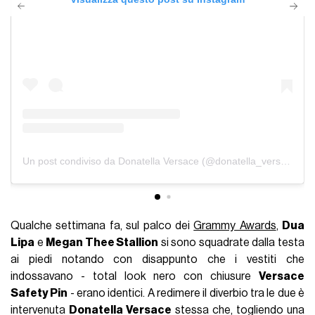
Un post condiviso da Donatella Versace (@donatella_versace)
Qualche settimana fa, sul palco dei
Grammy Awards
,
Dua
Lipa
e
Megan Thee Stallion
si sono squadrate dalla testa
ai piedi notando con disappunto che i vestiti che
indossavano - total look nero con chiusure
Versace
Safety Pin
- erano identici. A redimere il diverbio tra le due è
intervenuta
Donatella Versace
stessa che, togliendo una