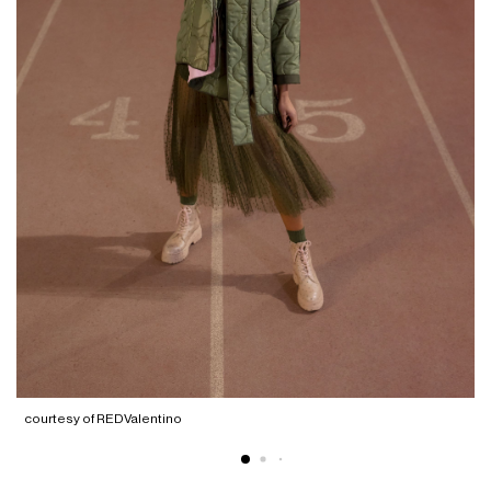
c
courtesy of REDValentino