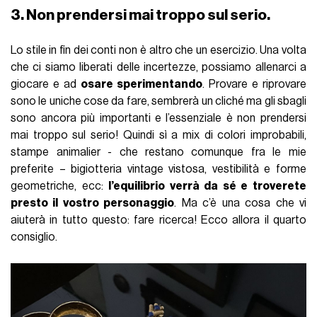
3. Non prendersi mai troppo sul serio.
Lo stile in fin dei conti non è altro che un esercizio. Una volta
che ci siamo liberati delle incertezze, possiamo allenarci a
giocare e ad
osare
sperimentando
. Provare e riprovare
sono le uniche cose da fare, sembrerà un cliché ma gli sbagli
sono ancora più importanti e l’essenziale è non prendersi
mai troppo sul serio! Quindi sì a mix di colori improbabili,
stampe animalier - che restano comunque fra le mie
preferite – bigiotteria vintage vistosa, vestibilità e forme
geometriche, ecc:
l’equilibrio verrà da sé e troverete
presto il vostro personaggio
. Ma c’è una cosa che vi
aiuterà in tutto questo: fare ricerca! Ecco allora il quarto
consiglio.