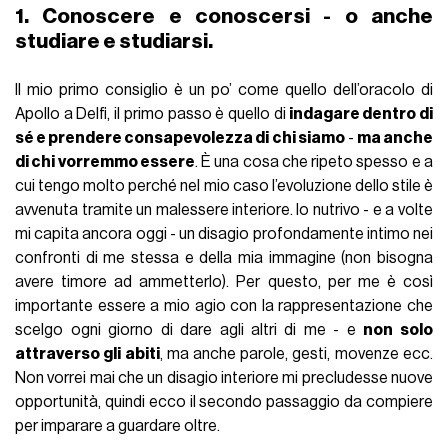
1. Conoscere e conoscersi - o anche
studiare e studiarsi.
Il mio primo consiglio è un po’ come quello dell’oracolo di
Apollo a Delfi, il primo passo è quello di
indagare dentro di
sé e prendere consapevolezza di chi siamo
-
ma anche
di chi vorremmo essere
. È una cosa che ripeto spesso e a
cui tengo molto perché nel mio caso l’evoluzione dello stile è
avvenuta tramite un malessere interiore. Io nutrivo - e a volte
mi capita ancora oggi - un disagio profondamente intimo nei
confronti di me stessa e della mia immagine (non bisogna
avere timore ad ammetterlo). Per questo, per me è così
importante essere a mio agio con la rappresentazione che
scelgo ogni giorno di dare agli altri di me - e
non solo
attraverso gli abiti
, ma anche parole, gesti, movenze ecc.
Non vorrei mai che un disagio interiore mi precludesse nuove
opportunità, quindi ecco il secondo passaggio da compiere
per imparare a guardare oltre.