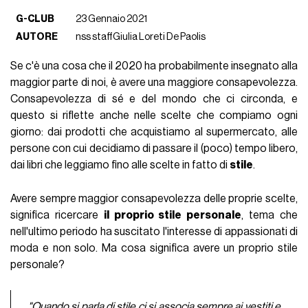
G-CLUB
23 Gennaio 2021
AUTORE
nss staff
Giulia Loreti De Paolis
Se c'è una cosa che il 2020 ha probabilmente insegnato alla
maggior parte di noi, è avere una maggiore consapevolezza.
Consapevolezza di sé e del mondo che ci circonda, e
questo si riflette anche nelle scelte che compiamo ogni
giorno: dai prodotti che acquistiamo al supermercato, alle
persone con cui decidiamo di passare il (poco) tempo libero,
dai libri che leggiamo fino alle scelte in fatto di
stile
.
Avere sempre maggior consapevolezza delle proprie scelte,
significa ricercare
il proprio stile personale
, tema che
nell'ultimo periodo ha suscitato l'interesse di appassionati di
moda e non solo. Ma cosa significa avere un proprio stile
personale?
"Quando si parla di stile ci si associa sempre ai vestiti e