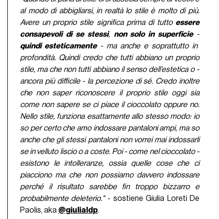
al modo di abbigliarsi, in realtà lo stile è molto di più.
Avere un proprio stile significa prima di tutto
essere
consapevoli di se stessi
,
non solo in superficie
-
quindi esteticamente
- ma anche e soprattutto in
profondità. Quindi credo che tutti abbiano un proprio
stile, ma che non tutti abbiano il senso dell’estetica o -
ancora più difficile - la percezione di sé.
Credo inoltre
che non saper riconoscere il proprio stile oggi sia
come non sapere se ci piace il cioccolato oppure no.
Nello stile, funziona esattamente allo stesso modo: io
so per certo che amo indossare pantaloni ampi, ma so
anche che gli stessi pantaloni non vorrei mai indossarli
se in velluto liscio o a coste. Poi - come nel cioccolato -
esistono le intolleranze, ossia quelle cose che ci
piacciono ma che non possiamo davvero indossare
perché il risultato sarebbe fin troppo bizzarro e
probabilmente deleterio."
- sostiene Giulia Loreti De
Paolis, aka
@giulialdp
.