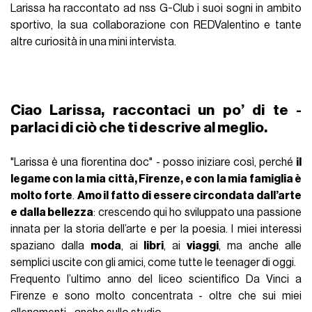
Larissa ha raccontato ad nss G-Club i suoi sogni in ambito
sportivo, la sua collaborazione con REDValentino e tante
altre curiosità in una mini intervista.
Ciao Larissa, raccontaci un po’ di te -
parlaci di ciò che ti descrive al meglio.
"Larissa è una fiorentina doc" - posso iniziare così, perché
il
legame con la mia città, Firenze, e con la mia famiglia è
molto forte
.
Amo il fatto di essere circondata dall’arte
e dalla bellezza
: crescendo qui ho sviluppato una passione
innata per la storia dell’arte e per la poesia. I miei interessi
spaziano dalla
moda
, ai
libri
, ai
viaggi
, ma anche alle
semplici uscite con gli amici, come tutte le teenager di oggi.
Frequento l’ultimo anno del liceo scientifico Da Vinci a
Firenze e sono molto concentrata - oltre che sui miei