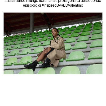
La saltatrice in lungo fiorentina è protagonista del secondo
episodio di #InspiredByREDValentino