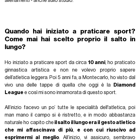
allenamenti - anche sullo studio.
Quando hai iniziato a praticare sport?
Come mai hai scelto proprio il salto in
lungo?
Ho iniziato a praticare sport da circa
10 anni
, ho praticato
ginnastica artistica e non ne volevo proprio sapere
dell’atletica leggera. Poi 5 anni fa, a Montecarlo, ho visto dal
vivo una delle tappe di quella che oggi è la
Diamond
League
e così mi sono innamorata di questo sport.
All’inizio facevo un po’ tutte le specialità dell'atletica, poi
man mano il campo si è ristretto, e in modo abbastanza
naturale ho capito che
il salto il lungo era il gesto atletico
che mi affascinava di più
,
e con cui riuscivo ad
esprimermi al meglio
. All’inizio, vi assicuro, sembravo