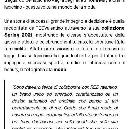
traguardo per Iapichino - figlia degli atleti Fiona May e Gianni
Iapichino - questa volta nel mondo della moda.
Una storia di successi, grande impegno e dedizione è quella
raccontata da REDValentino attraverso la sua
collezione
Spring 2021
, mostrando le diverse sfaccettature della
giovane atleta e celebrandone il talento, la spontaneità, la
femminilità. Atleta professionista e futura dottoressa in
legge, Larissa Iapichino ha grandi obiettivi per il futuro, fra
impegni e successi sportivi, studio, e interessi come il
beauty, la fotografia e la
moda
.
"Sono davvero felice di collaborare con REDValentino,
un brand unico ed energico, caratterizzato da un
design autentico ed originale che penso si tari
perfettamente su di me. Credo che il mio modo di
essere una ragazza romantica ed allo stesso tempo un
po’ fuori dai canoni, sia nello sport che nella vita
quotidiana, rispecchi i valori del brand. Sono ancora una