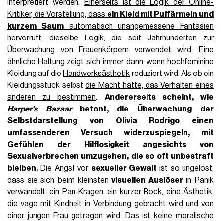
interpretiert werden.
Einerseits ist die Logik der Online-
Kritiker, die Vorstellung, dass
ein Kleid mit Puffärmeln und
kurzem Saum
automatisch unangemessene Fantasien
hervorruft, dieselbe Logik, die seit Jahrhunderten zur
Überwachung von Frauenkörpern verwendet wird.
Eine
ähnliche Haltung zeigt sich immer dann, wenn hochfeminine
Kleidung auf die
Handwerksästhetik
reduziert wird. Als ob ein
Kleidungsstück selbst
die Macht hätte, das Verhalten eines
anderen zu bestimmen
.
Andererseits scheint, wie
Harper's Bazaar
betont, die Überwachung der
Selbstdarstellung von Olivia Rodrigo einen
umfassenderen Versuch widerzuspiegeln, mit
Gefühlen der Hilflosigkeit angesichts von
Sexualverbrechen umzugehen, die so oft unbestraft
bleiben.
Die Angst vor
sexueller Gewalt
ist so ungelöst,
dass sie sich beim kleinsten
visuellen Auslöser
in Panik
verwandelt: ein Pan-Kragen, ein kurzer Rock, eine Ästhetik,
die vage mit Kindheit in Verbindung gebracht wird und von
einer jungen Frau getragen wird. Das ist keine moralische