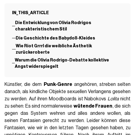
IN_THIS_ARTICLE
Die Entwicklung von Olivia Rodrigos
charakteristischem Stil
Die Geschichte des Babydoll-Kleides
Wie Riot Grrrl die weibliche Ästhetik
zurückeroberte
Warum die Olivia Rodrigo-Debatte kollektive
Angst widerspiegelt
Künstler, die dem
Punk-Genre
angehören, streben selten
danach, als kindliche Objekte sexuellen Verlangens gesehen
zu werden. Auf ihren Moodboards ist Nabokovs
Lolita
nicht
zu sehen: Es sind normalerweise
wütende Frauen
, die sich
gegen das System wehren und alles andere wollen, als
seinen Fantasien gerecht zu werden. Leider können diese
Fantasien, wie wir in den letzten Tagen gesehen haben, zu
unnötigen Kontroversen führen. Nach ihrem
Auftritt im