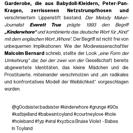
Garderobe, die aus
Babydoll-Kleidern
, Peter-Pan-
Kragen, zerrissenen Netzstrumpfhosen und
verschmiertem Lippenstift bestand.
Der
Melody Maker-
Journalist
Everett True
prägte 1993 den Begriff
„Kinderwhore“
und kombinierte das deutsche Wort für
„Kind“
mit dem englischen Wort „Whore“
.
Der Begriff ist nicht frei von
unbequemen Implikationen: Wie der Modewissenschaftler
Malcolm Bernard
schrieb, stellte der Look
„eine Form der
Umkehrung“ dar, bei der zwei von der
Gesellschaft bereits
abgewertete Identitäten, das kleine Mädchen und die
Prostituierte, miteinander verschmolzen und
„
ein radikales
und konfrontatives Modell der Weiblichkeit“ vorgeschlagen
wurden.
@g0odsister.badsister
#kinderwhore
#grunge
#90s
#katbjelland
#babesintoyland
#courtneylove
#hole
#holeband
#fyp
#viral
#xyzbca
Bruise Violet - Babes
In Toyland