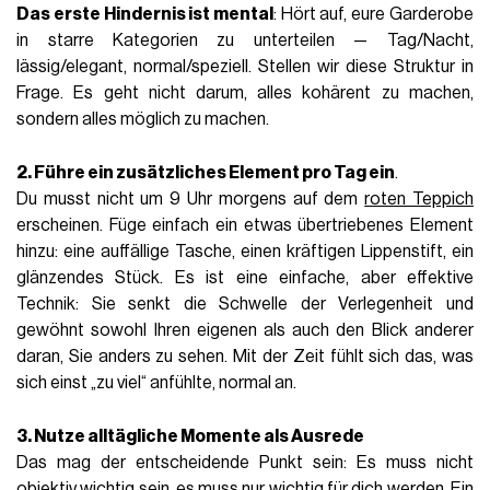
Das erste Hindernis ist mental
: Hört auf, eure Garderobe
in starre Kategorien zu unterteilen — Tag/Nacht,
lässig/elegant, normal/speziell. Stellen wir diese Struktur in
Frage. Es geht nicht darum, alles kohärent zu machen,
sondern alles möglich zu machen.
2. Führe ein zusätzliches Element pro Tag ein
.
Du musst nicht um 9 Uhr morgens auf dem
roten Teppich
erscheinen. Füge einfach ein etwas übertriebenes Element
hinzu: eine auffällige Tasche, einen kräftigen Lippenstift, ein
glänzendes Stück. Es ist eine einfache, aber effektive
Technik: Sie senkt die Schwelle der Verlegenheit und
gewöhnt sowohl Ihren eigenen als auch den Blick anderer
daran, Sie anders zu sehen. Mit der Zeit fühlt sich das, was
sich einst „zu viel“ anfühlte, normal an.
3. Nutze alltägliche Momente als Ausrede
Das mag der entscheidende Punkt sein: Es muss nicht
objektiv wichtig sein, es muss nur wichtig für dich werden. Ein