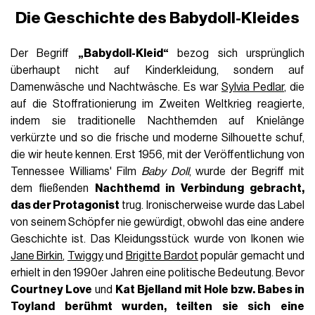
Die Geschichte des Babydoll-Kleides
Der Begriff
„Babydoll-Kleid“
bezog sich ursprünglich
überhaupt nicht auf Kinderkleidung, sondern auf
Damenwäsche und Nachtwäsche. Es war
Sylvia Pedlar
, die
auf die Stoffrationierung im Zweiten Weltkrieg reagierte,
indem sie traditionelle Nachthemden auf Knielänge
verkürzte und so die frische und moderne Silhouette schuf,
die wir heute kennen. Erst 1956, mit der Veröffentlichung von
Tennessee Williams' Film
Baby Doll
, wurde der Begriff mit
dem fließenden
Nachthemd in Verbindung gebracht,
das der Protagonist
trug. Ironischerweise wurde das Label
von seinem Schöpfer nie gewürdigt, obwohl das eine andere
Geschichte ist. Das Kleidungsstück wurde von Ikonen wie
Jane Birkin
,
Twiggy
und
Brigitte Bardot
populär gemacht und
erhielt in den 1990er Jahren eine politische Bedeutung. Bevor
Courtney Love
und
Kat Bjelland mit
Hole
bzw.
Babes in
Toyland
berühmt wurden, teilten sie sich eine