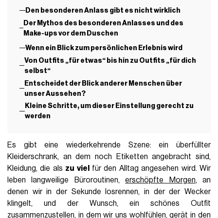
Den besonderen Anlass gibt es nicht wirklich
Der Mythos des besonderen Anlasses und des
Make-ups vor dem Duschen
Wenn ein Blick zum persönlichen Erlebnis wird
Von Outfits „für etwas“ bis hin zu Outfits „für dich
selbst“
Entscheidet der Blick anderer Menschen über
unser Aussehen?
Kleine Schritte, um dieser Einstellung gerecht zu
werden
Es gibt eine wiederkehrende Szene: ein überfüllter
Kleiderschrank, an dem noch Etiketten angebracht sind,
Kleidung, die als
zu viel
für den Alltag angesehen wird. Wir
leben langweilige Büroroutinen,
erschöpfte Morgen
, an
denen wir in der Sekunde losrennen, in der der Wecker
klingelt, und der Wunsch, ein schönes Outfit
zusammenzustellen, in dem wir uns wohlfühlen, gerät in den