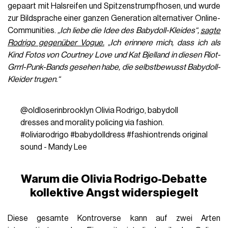
gepaart mit Halsreifen und Spitzenstrumpfhosen, und wurde
zur Bildsprache einer ganzen Generation alternativer Online-
Communities.
„Ich liebe die Idee des Babydoll-Kleides“,
sagte
Rodrigo gegenüber Vogue.
„Ich erinnere mich, dass ich als
Kind Fotos von Courtney Love und Kat Bjelland in diesen Riot-
Grrrl-Punk-Bands gesehen habe, die selbstbewusst Babydoll-
Kleider trugen.“
@oldloserinbrooklyn
Olivia Rodrigo, babydoll
dresses and morality policing via fashion.
#oliviarodrigo
#babydolldress
#fashiontrends
original
sound - Mandy Lee
Warum die Olivia Rodrigo-Debatte
kollektive Angst widerspiegelt
Diese gesamte Kontroverse kann auf zwei Arten