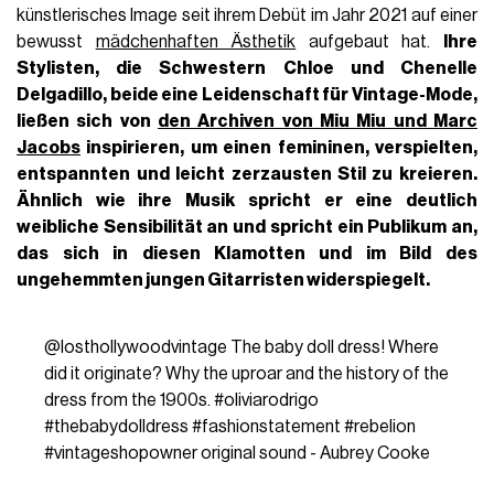
künstlerisches Image seit ihrem Debüt im Jahr 2021 auf einer
bewusst
mädchenhaften Ästhetik
aufgebaut hat.
Ihre
Stylisten, die Schwestern
Chloe und Chenelle
Delgadillo
, beide eine Leidenschaft für Vintage-Mode,
ließen sich von
den Archiven von Miu Miu und Marc
Jacobs
inspirieren, um
einen femininen, verspielten,
entspannten und leicht zerzausten Stil zu kreieren.
Ähnlich wie ihre Musik spricht er eine deutlich
weibliche Sensibilität an und
spricht ein Publikum an,
das sich in diesen Klamotten und im Bild des
ungehemmten jungen Gitarristen widerspiegelt.
@losthollywoodvintage
The baby doll dress! Where
did it originate? Why the uproar and the history of the
dress from the 1900s.
#oliviarodrigo
#thebabydolldress
#fashionstatement
#rebelion
#vintageshopowner
original sound - Aubrey Cooke