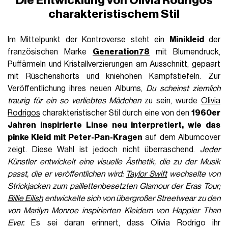
Die Entwicklung von Olivia Rodrigos
charakteristischem Stil
Im Mittelpunkt der Kontroverse steht ein
Minikleid
der
französischen Marke
Generation78
mit Blumendruck,
Puffärmeln und Kristallverzierungen am Ausschnitt, gepaart
mit Rüschenshorts und kniehohen Kampfstiefeln. Zur
Veröffentlichung ihres neuen Albums,
Du scheinst ziemlich
traurig für ein so verliebtes Mädchen
zu sein, wurde
Olivia
Rodrigos
charakteristischer Stil durch eine von den
1960er
Jahren inspirierte Linse neu interpretiert, wie das
pinke Kleid mit Peter-Pan-Kragen
auf dem Albumcover
zeigt. Diese Wahl ist jedoch nicht überraschend.
Jeder
Künstler entwickelt eine visuelle Ästhetik, die zu der Musik
passt, die er veröffentlichen wird:
Taylor Swift
wechselte von
Strickjacken zum paillettenbesetzten Glamour der
Eras Tour;
Billie Eilish
entwickelte sich von übergroßer Streetwear zu den
von
Marilyn
Monroe inspirierten Kleidern von Happier Than
Ever.
Es sei daran erinnert, dass Olivia Rodrigo ihr