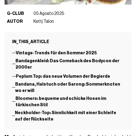
G-CLUB
05 Agosto 2025
AUTOR
Kettj Talon
IN_THIS_ARTICLE
Vintage-Trends für den Sommer 2025
Bandagenkleid: Das Comeback des Bodycon der
2000er
Peplum Top: das neue Volumen der Begierde
Bandana, Halstuch oder Sarong: Sommerknoten
wo er will
Bloomers: bequeme und schicke Hosen im
türkischen Stil
Neckholder-Top: Sinnlichkeit mit einer Schleife
auf der Rückseite