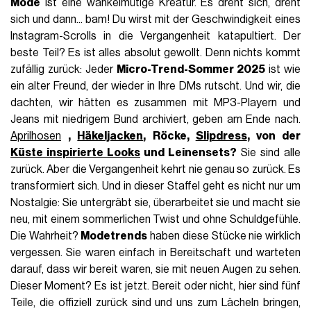
Mode
ist eine wankelmütige Kreatur. Es dreht sich, dreht
sich und dann... bam! Du wirst mit der Geschwindigkeit eines
Instagram-Scrolls in die Vergangenheit katapultiert. Der
beste Teil? Es ist alles absolut gewollt. Denn nichts kommt
zufällig zurück: Jeder
Micro-Trend-Sommer 2025
ist wie
ein alter Freund, der wieder in Ihre DMs rutscht. Und wir, die
dachten, wir hätten es zusammen mit MP3-Playern und
Jeans mit niedrigem Bund archiviert, geben am Ende nach.
Aprilhosen
,
Häkeljacken
, Röcke,
Slipdress
, von der
Küste inspirierte Looks
und Leinensets?
Sie sind alle
zurück. Aber die Vergangenheit kehrt nie genau so zurück. Es
transformiert sich. Und in dieser Staffel geht es nicht nur um
Nostalgie: Sie untergräbt sie, überarbeitet sie und macht sie
neu, mit einem sommerlichen Twist und ohne Schuldgefühle.
Die Wahrheit?
Modetrends
haben diese Stücke nie wirklich
vergessen. Sie waren einfach in Bereitschaft und warteten
darauf, dass wir bereit waren, sie mit neuen Augen zu sehen.
Dieser Moment? Es ist jetzt. Bereit oder nicht, hier sind fünf
Teile, die offiziell zurück sind und uns zum Lächeln bringen,