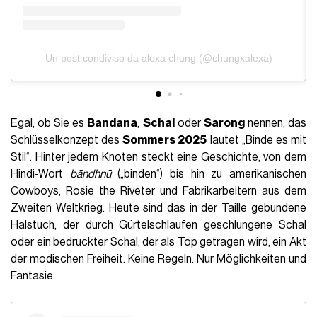
Un post condiviso da alexa chung (@chungxalexa)
Egal, ob Sie es
Bandana
,
Schal
oder
Sarong
nennen, das
Schlüsselkonzept des
Sommers 2025
lautet „Binde es mit
Stil“. Hinter jedem Knoten steckt eine Geschichte, von dem
Hindi-Wort
bāndhnū
(„binden“) bis hin zu amerikanischen
Cowboys, Rosie the Riveter und Fabrikarbeitern aus dem
Zweiten Weltkrieg. Heute sind das in der Taille gebundene
Halstuch, der durch Gürtelschlaufen geschlungene Schal
oder ein bedruckter Schal, der als Top getragen wird, ein Akt
der modischen Freiheit. Keine Regeln. Nur Möglichkeiten und
Fantasie.