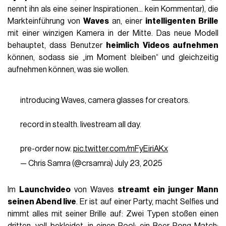
nennt ihn als eine seiner Inspirationen... kein Kommentar), die
Markteinführung von
Waves
an, einer
intelligenten Brille
mit einer winzigen Kamera in der Mitte. Das neue Modell
behauptet, dass Benutzer
heimlich Videos aufnehmen
können, sodass sie „im Moment bleiben“ und gleichzeitig
aufnehmen können, was sie wollen.
introducing Waves, camera glasses for creators.
record in stealth. livestream all day.
pre-order now.
pic.twitter.com/mFyEiriAKx
— Chris Samra (@crsamra)
July 23, 2025
Im
Launchvideo
von Waves
streamt ein junger Mann
seinen Abend live
. Er ist auf einer Party, macht Selfies und
nimmt alles mit seiner Brille auf: Zwei Typen stoßen einen