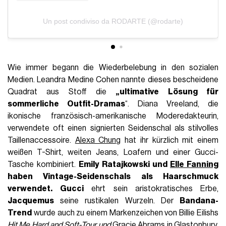
Un post condiviso da RODARTE (@rodarte)
Wie immer begann die Wiederbelebung in den sozialen
Medien. Leandra Medine Cohen nannte dieses bescheidene
Quadrat aus Stoff die
„ultimative Lösung für
sommerliche Outfit-Dramas
“. Diana Vreeland, die
ikonische französisch-amerikanische Moderedakteurin,
verwendete oft einen signierten Seidenschal als stilvolles
Taillenaccessoire.
Alexa Chung
hat ihr kürzlich mit einem
weißen T-Shirt, weiten Jeans, Loafern und einer Gucci-
Tasche kombiniert.
Emily Ratajkowski
und
Elle Fanning
haben Vintage-Seidenschals als Haarschmuck
verwendet.
Gucci
ehrt sein aristokratisches Erbe,
Jacquemus
seine rustikalen Wurzeln. Der
Bandana-
Trend
wurde auch zu einem Markenzeichen von Billie Eilishs
Hit Me Hard and Soft-Tour und
Gracie
Abrams in Glastonbury.