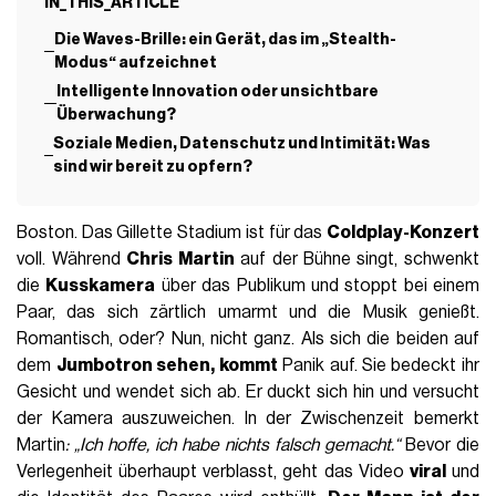
IN_THIS_ARTICLE
Die Waves-Brille: ein Gerät, das im „Stealth-
Modus“ aufzeichnet
Intelligente Innovation oder unsichtbare
Überwachung?
Soziale Medien, Datenschutz und Intimität: Was
sind wir bereit zu opfern?
Boston. Das Gillette Stadium ist für das
Coldplay-Konzert
voll. Während
Chris Martin
auf der Bühne singt, schwenkt
die
Kusskamera
über das Publikum und stoppt bei einem
Paar, das sich zärtlich umarmt und die Musik genießt.
Romantisch, oder? Nun, nicht ganz. Als sich die beiden auf
dem
Jumbotron sehen, kommt
Panik auf. Sie bedeckt ihr
Gesicht und wendet sich ab. Er duckt sich hin und versucht
der Kamera auszuweichen. In der Zwischenzeit bemerkt
Martin
: „Ich hoffe, ich habe nichts falsch gemacht.“
Bevor die
Verlegenheit überhaupt verblasst, geht das Video
viral
und