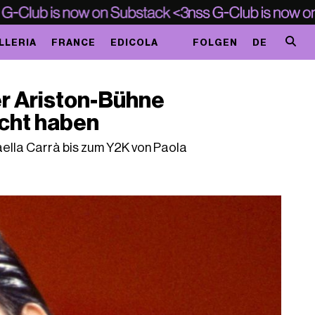
LLERIA
FRANCE
EDICOLA
FOLGEN
DE
der Ariston-Bühne
cht haben
aella Carrà bis zum Y2K von Paola