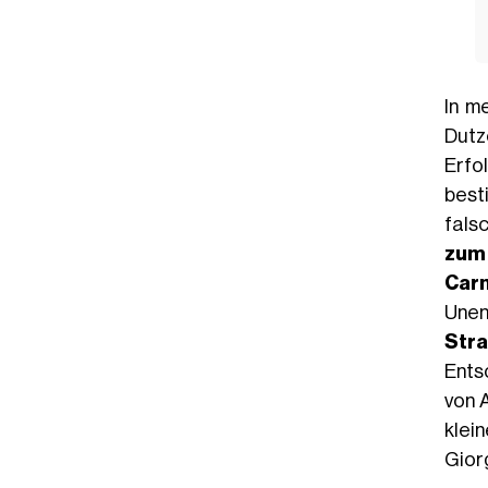
In m
Dutz
Erfo
best
fals
zum
Car
Unen
Stra
Ents
von 
klei
Gior