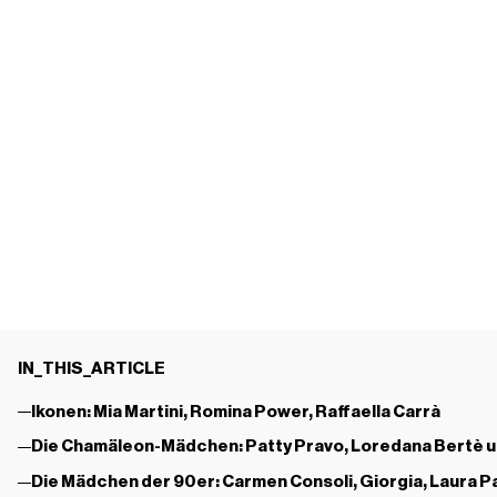
IN_THIS_ARTICLE
Ikonen: Mia Martini, Romina Power, Raffaella Carrà
Die Chamäleon-Mädchen: Patty Pravo, Loredana Bertè u
Die Mädchen der 90er: Carmen Consoli, Giorgia, Laura Pa