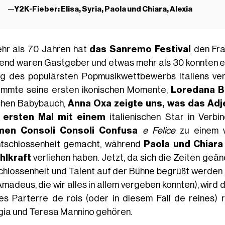
Y2K-Fieber: Elisa, Syria, Paola und Chiara, Alexia
ehr als 70 Jahren hat
das Sanremo Festival
den Fra
end waren Gastgeber und etwas mehr als 30 konnten es
lg des populärsten Popmusikwettbewerbs Italiens ver
immte seine ersten ikonischen Momente,
Loredana B
chen Babybauch,
Anna Oxa zeigte uns, was das Adj
 ersten Mal mit einem
italienischen Star in Verbi
men Consoli Consoli Confusa
e Felice
zu einem w
tschlossenheit gemacht, während
Paola und Chiara
hlkraft
verliehen haben. Jetzt, da sich die Zeiten geän
chlossenheit und Talent auf der Bühne begrüßt werden 
Amadeus, die wir alles in allem vergeben konnten), wird 
nes Parterre de rois (oder in diesem Fall de reines)
gia und Teresa Mannino gehören.