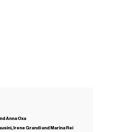
nd Anna Oxa
usini, Irene Grandi und Marina Rei