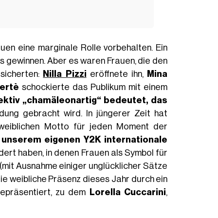
uen eine marginale Rolle vorbehalten. Ein
 gewinnen. Aber es waren Frauen, die den
sicherten:
Nilla Pizzi
eröffnete ihn,
Mina
ertè
schockierte das Publikum mit einem
ektiv „chamäleonartig“ bedeutet, das
ndung gebracht wird. In jüngerer Zeit hat
eiblichen Motto für jeden Moment der
 unserem eigenen Y2K internationale
dert haben, in denen Frauen als Symbol für
(mit Ausnahme einiger unglücklicher Sätze
die weibliche Präsenz dieses Jahr durch ein
 repräsentiert, zu dem
Lorella Cuccarini
,