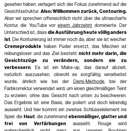
gesehen haben, verlagert sich der Fokus zunehmend auf die
Gesichtsstruktur.
Also: Willkommen zurück, Contouring.
Aber wir sprechen offensichtlich nicht über die ultrascharfe
Kontur, die YouTube vor
einem Jahrzehnt
dominierte. Der
Unterschied ist, dass
die Ausführung heute völlig anders
ist
. Die Konturierung ist immer noch da, aber sie ist weicher.
Cremeprodukte
haben Puder ersetzt, das Mischen ist
reibungsloser und das Ziel besteht
nicht mehr darin, die
Gesichtszüge zu verändern, sondern sie zu
verbessern
. Es ist ein Make-up, das darauf abzielt,
natürlich auszusehen, obwohl es sorgfältig verarbeitet
wurde, ähnlich wie bei der
Demi-Methode
, bei der
Farbkorrektur verwendet wird, um einen gleichmäßigen Teint
zu erzielen, ohne das Gesicht nach unten zu beschweren.
Das Ergebnis ist eine Basis, die poliert und doch lebendig
aussieht. Und hier kommt ein zweites Schlüsselelement ins
Spiel: die
Haut
, die zunehmend
ebenmäßiger, glatter und
frei von Verfärbungen
aussieht. Rouge wird
wahrscheinlich nicht ganz aus unseren Routinen