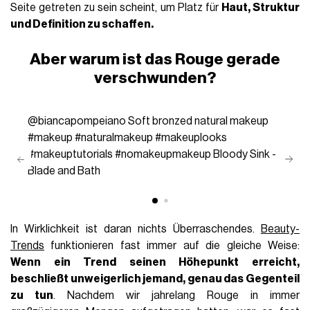
Seite getreten zu sein scheint, um Platz für
Haut, Struktur
und Definition zu schaffen.
Aber warum ist das Rouge gerade
verschwunden?
@biancapompeiano
Soft bronzed natural makeup
#makeup
#naturalmakeup
#makeuplooks
#makeuptutorials
#nomakeupmakeup
Bloody Sink -
Blade and Bath
In Wirklichkeit ist daran nichts Überraschendes.
Beauty-
Trends
funktionieren fast immer auf die gleiche Weise:
Wenn ein Trend seinen Höhepunkt erreicht,
beschließt unweigerlich jemand, genau das Gegenteil
zu tun
. Nachdem wir jahrelang Rouge in immer