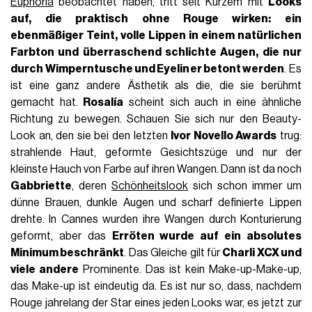
Euphoria
beobachtet haben, tritt seit Kurzem mit
Looks
auf, die praktisch ohne Rouge wirken: ein
ebenmäßiger Teint, volle Lippen in einem natürlichen
Farbton und überraschend schlichte Augen, die nur
durch Wimperntusche und Eyeliner betont werden
. Es
ist eine ganz andere Ästhetik als die, die sie berühmt
gemacht hat.
Rosalía
scheint sich auch in eine ähnliche
Richtung zu bewegen. Schauen Sie sich nur den Beauty-
Look an, den sie bei den letzten
Ivor Novello Awards
trug:
strahlende Haut, geformte Gesichtszüge und nur der
kleinste Hauch von Farbe auf ihren Wangen. Dann ist da noch
Gabbriette
, deren
Schönheitslook
sich schon immer um
dünne Brauen, dunkle Augen und scharf definierte Lippen
drehte. In Cannes wurden ihre Wangen durch Konturierung
geformt, aber das
Erröten wurde auf ein absolutes
Minimum beschränkt
. Das Gleiche gilt für
Charli XCX und
viele andere
Prominente. Das ist kein Make-up-Make-up,
das Make-up ist eindeutig da. Es ist nur so, dass, nachdem
Rouge jahrelang der Star eines jeden Looks war, es jetzt zur