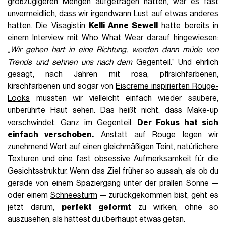
großzügigeren Mengen aufgetragen hatten, war es fast
unvermeidlich, dass wir irgendwann Lust auf etwas anderes
hatten. Die Visagistin
Kelli Anne Sewell
hatte bereits in
einem
Interview mit Who What Wear
darauf hingewiesen:
„
Wir gehen hart in eine Richtung, werden dann müde von
Trends und sehnen uns nach dem
Gegenteil.“ Und ehrlich
gesagt, nach Jahren mit rosa, pfirsichfarbenen,
kirschfarbenen und sogar von
Eiscreme inspirierten Rouge-
Looks
mussten wir vielleicht einfach wieder saubere,
unberührte Haut sehen. Das heißt nicht, dass Make-up
verschwindet. Ganz im Gegenteil.
Der Fokus hat sich
einfach verschoben.
Anstatt auf Rouge legen wir
zunehmend Wert auf einen gleichmäßigen Teint, natürlichere
Texturen und eine
fast obsessive
Aufmerksamkeit für die
Gesichtsstruktur. Wenn das Ziel früher so aussah, als ob du
gerade von einem Spaziergang unter der prallen Sonne —
oder einem
Schneesturm
— zurückgekommen bist, geht es
jetzt darum,
perfekt geformt
zu wirken, ohne so
auszusehen, als hättest du überhaupt etwas getan.