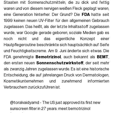
Staaten mit Sonnenschutzmitteln, die zu dick und fettig
waren und von diesem nervigen weißen Fleck geplagt waren,
eine Generation hinterher. Der Grund? Die
FDA
hatte seit
1999 keinen neuen UV-Filter für den allgemeinen Gebrauch
zugelassen. Das heißt, als der letzte Inhaltsstoff zugelassen
wurde, war Google gerade geboren, soziale Medien gab es
noch nicht und das eigentliche Konzept einer
Hautpflegeroutine beschränkte sich hauptsächlich auf Seife
und Feuchtigkeitscreme. Am 9. Juni änderte sich etwas. Die
FDA genehmigte
Bemotrizinol
, auch bekannt als
BEMT
,
den ersten neuen
Sonnenschutzwirkstoff
, der seit mehr
als zwanzig Jahren zugelassen wurde. Es ist eine historische
Entscheidung, die auf jahrelangen Druck von Dermatologen,
Kosmetikunternehmen und zunehmend informierten
Verbrauchern zurückzuführen ist.
@toralvaidyamd
- The US just approved its first new
sunscreen filter in 27 years: meet bemotrizinol