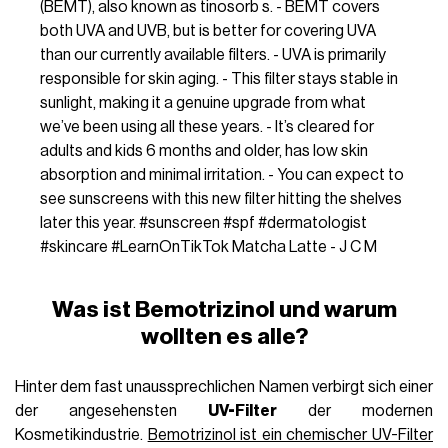
(BEMT), also known as tinosorb s. - BEMT covers
both UVA and UVB, but is better for covering UVA
than our currently available filters. - UVA is primarily
responsible for skin aging. - This filter stays stable in
sunlight, making it a genuine upgrade from what
we’ve been using all these years. - It’s cleared for
adults and kids 6 months and older, has low skin
absorption and minimal irritation. - You can expect to
see sunscreens with this new filter hitting the shelves
later this year.
#sunscreen
#spf
#dermatologist
#skincare
#LearnOnTikTok
Matcha Latte - J C M
Was ist Bemotrizinol und warum
wollten es alle?
Hinter dem fast unaussprechlichen Namen verbirgt sich einer
der angesehensten
UV-Filter
der modernen
Kosmetikindustrie.
Bemotrizinol ist ein chemischer UV-Filter