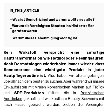
IN_THIS_ARTICLE
Was ist Bemotrizinol und warum wollten es alle?
Warum die Vereinigten Staaten ins Hintertreffen
geraten waren
Warum diese Genehmigung wichtig ist
Kein Wirkstoff verspricht eine sofortige
Hauttransformation wie
Retinol
oder Peelingsäuren,
doch Dermatologen wiederholen immer wieder, dass
Sonnencreme das wichtigste Produkt in jeder
Hautpflegeroutine ist.
Also haben wir alle angefangen,
überall nach dem besten zu suchen. Aber während wir unsere
Einkaufslisten mit viralen koreanischen Marken auf
TikTok
und
SPF-Produkten
füllten, die in
französischen
Apotheken
gekauft und wie kostbare Beauty-Souvenirs mit
nach Hause gebracht wurden, blieben die Vereinigten