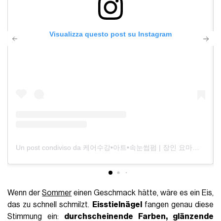
Visualizza questo post su Instagram
Un post condiviso da 케어수강•아트•속눈썹펌 | 장인 요마이네일 (@yomyblair)
Wenn der
Sommer
einen Geschmack hätte, wäre es ein Eis,
das zu schnell schmilzt.
Eisstielnägel
fangen genau diese
Stimmung ein:
durchscheinende Farben, glänzende