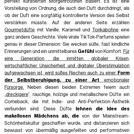
perfekt kuratierten Morgenroutinen basiert. Es ist eine
Vorstellung von Ordnung, die auch den Duft durchdringt, als
ob der Duft eine sorgfältig kontrollierte Version des Selbst
verstärken müsste. Auf der anderen Seite erzählen
Gourmetdüfte
mit Vanille, Karamell und
Tonkabohne
eine
ganz andere Geschichte. Viele virale TikTok-Parfums spielen
genau in dieser Dimension: Sie wecken süße, fast kindliche
Erinnerungen und ein unmittelbares
Gefühl
von Komfort.
Für
eine Generation, die inmitten globaler Krisen,
wirtschaftlicher Unsicherheit und digitaler Überstimulation
aufgewachsen ist, wird süßes Riechen auch zu einer
Form
der Selbstberuhigung, zu einer Art
emotionaler
Fürsorge.
Neben diesen beiden Extremen feiern auch
„
dreckigere
“, rauchige, holzige und metallischere Düfte ein
Comeback, die mit Indie- und Anti-Perfektion-Ästhetik
verbunden sind. Diese Düfte
lehnen die Idee des
makellosen Mädchens ab, die
von der Mainstream-
Schönheitskultur geschaffen wurde, und distanzieren sich
bewusst von übermäßig ausgefeilten und performativen