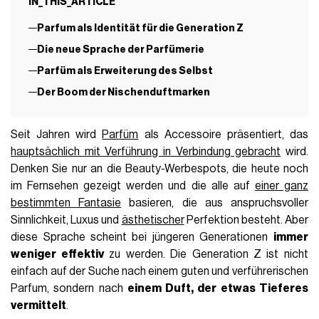
IN_THIS_ARTICLE
Parfum als Identität für die Generation Z
Die neue Sprache der Parfümerie
Parfüm als Erweiterung des Selbst
Der Boom der Nischenduftmarken
Seit Jahren wird
Parfüm
als Accessoire präsentiert, das
hauptsächlich mit Verführung in Verbindung gebracht
wird.
Denken Sie nur an die Beauty-Werbespots, die heute noch
im Fernsehen gezeigt werden und die alle auf
einer ganz
bestimmten Fantasie
basieren, die aus anspruchsvoller
Sinnlichkeit, Luxus und
ästhetischer
Perfektion besteht. Aber
diese Sprache scheint bei jüngeren Generationen
immer
weniger effektiv
zu werden. Die Generation Z ist nicht
einfach auf der Suche nach einem guten und verführerischen
Parfum, sondern nach
einem Duft, der etwas Tieferes
vermittelt
.