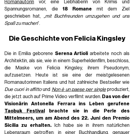
Romanautorin
vor, eine Liebhaberin von Krimis und
Spannungsromanen, die
18 Romane
mit dem Ziel
geschrieben hat,
„mit Buchfreunden umzugehen und uns
Spaß zu machen
“.
Die Geschichte von Felicia Kingsley
Die in Emilia geborene
Serena Artioli
arbeitete noch als
Architektin, als sie, wie in einem Superheldenfilm, beschloss,
die Maske von Felicia Kingsley, ihrem Pseudonym,
aufzusetzen. Heute ist sie eine der meistgelesenen
Romanautorinnen Italiens und hat zahlreiche Bestseller wie
Due cuori in affitto
und
Non è un paese per single
produziert,
die jetzt auch auf Prime Video verfilmt wurden.
Das von der
Visionärin
Antonella Ferrara
ins Leben gerufene
Taobuk Festival
brachte sie in die Perle des
Mittelmeers, um am Abend des 22. Juni den Premio
Sicilia zu erhalten.
Ich habe sie in ihrem natürlichen
Lebensraum getroffen: in einer Buchhandlung, genauer