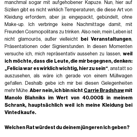
manchmal sogar mit aufgehobener Kapuze. Nun, hier auf
Sizilien gibt es nicht wirklich Temperaturen, die diese Art von
Kleidung erfordern, aber ja: eingepackt, gebündelt, ohne
Make-up. Ich verbringe keine Nachmittage damit, mit
Freunden Cosmopolitans zu trinken. Also nein, mein Leben ist
nicht glamourös, außer vielleicht
bei Veranstaltungen
,
Präsentationen oder Signierstunden. In diesen Momenten
versuche ich, mich repräsentativ aussehen zu lassen,
weil
ich möchte, dass die Leute, die mir begegnen, denken:
„Felicia war es wirklich wichtig, hier zu sein“
, anstatt so
auszusehen, als wäre ich gerade von einem Müllwagen
gefallen. Deshalb gebe ich mir bei diesen Gelegenheiten
mehr Mühe.
Aber nein, ich bin nicht
Carrie Bradshaw
mit
Manolo Blahniks
im Wert von
40.000$
in meinem
Schrank, hauptsächlich weil ich meine Kleidung bei
Vinted kaufe.
Welchen Rat würdest du deinem jüngeren Ich geben?