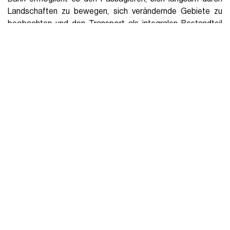
Landschaften zu bewegen, sich verändernde Gebiete zu
beobachten und den Transport als integralen Bestandteil
der Reise zu erleben und nicht als etwas, das man einfach
aushalten muss. In einem Europa, das
zunehmend heiße
Sommer
und Phasen des
Übertourismus
an seinen
beliebtesten Reisezielen erlebt, bedeutet die Wahl von
Städten, die mit dem Zug erreichbar sind
, auch ein
nachhaltigeres
Tourismusmodell, das oft angenehmer und
lebenswerter ist.