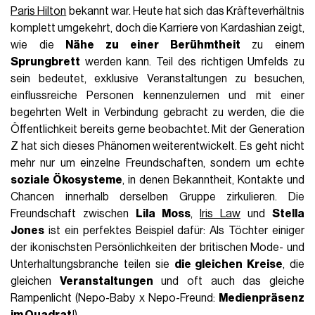
Paris Hilton
bekannt war. Heute hat sich das Kräfteverhältnis
komplett umgekehrt, doch die Karriere von Kardashian zeigt,
wie die
Nähe zu einer Berühmtheit
zu einem
Sprungbrett
werden kann. Teil des richtigen Umfelds zu
sein bedeutet, exklusive Veranstaltungen zu besuchen,
einflussreiche Personen kennenzulernen und mit einer
begehrten Welt in Verbindung gebracht zu werden, die die
Öffentlichkeit bereits gerne beobachtet. Mit der Generation
Z hat sich dieses Phänomen weiterentwickelt. Es geht nicht
mehr nur um einzelne Freundschaften, sondern um echte
soziale Ökosysteme
, in denen Bekanntheit, Kontakte und
Chancen innerhalb derselben Gruppe zirkulieren. Die
Freundschaft zwischen
Lila Moss
,
Iris Law
und
Stella
Jones
ist ein perfektes Beispiel dafür: Als Töchter einiger
der ikonischsten Persönlichkeiten der britischen Mode- und
Unterhaltungsbranche teilen sie
die gleichen Kreise
, die
gleichen
Veranstaltungen
und oft auch das gleiche
Rampenlicht (Nepo-Baby x Nepo-Freund:
Medienpräsenz
im Quadrat
!).