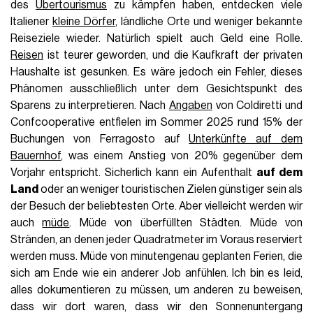
des
Übertourismus
zu kämpfen haben, entdecken viele
Italiener
kleine Dörfer
, ländliche Orte und weniger bekannte
Reiseziele wieder. Natürlich spielt auch Geld eine Rolle.
Reisen
ist teurer geworden, und die Kaufkraft der privaten
Haushalte ist gesunken. Es wäre jedoch ein Fehler, dieses
Phänomen ausschließlich unter dem Gesichtspunkt des
Sparens zu interpretieren. Nach
Angaben
von Coldiretti und
Confcooperative entfielen im Sommer 2025 rund 15% der
Buchungen von Ferragosto auf
Unterkünfte auf dem
Bauernhof
, was einem Anstieg von 20% gegenüber dem
Vorjahr entspricht. Sicherlich kann ein Aufenthalt
auf dem
Land
oder an weniger touristischen Zielen günstiger sein als
der Besuch der beliebtesten Orte. Aber vielleicht werden wir
auch
müde
. Müde von überfüllten Städten. Müde von
Stränden, an denen jeder Quadratmeter im Voraus reserviert
werden muss. Müde von minutengenau geplanten Ferien, die
sich am Ende wie ein anderer Job anfühlen. Ich bin es leid,
alles dokumentieren zu müssen, um anderen zu beweisen,
dass wir dort waren, dass wir den Sonnenuntergang