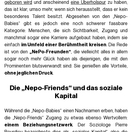
geboren wird
und anscheinend
eine Überholspur
zu haben,
das ist klar; umso mehr, wenn sich herausstellt, dass er kein
besonderes Talent besitzt. Abgesehen von den „Nepo-
Babies“ gibt es jedoch eine noch schwerer fassbare
Kategorie: Menschen, die sich Sichtbarkeit, Zugang und
manchmal sogar eine Karriere aufgebaut haben, indem sie
einfach
im Umfeld einer Berühmtheit kreisen
. Die Rede
ist von den
„NePo-Freunden“
, die vielleicht alles in allem
sogar noch mehr Glück haben als diejenigen, die mit den
Prominenten blutsverwandt sind: Sie genießen alle Vorteile,
ohne jeglichen Druck
.
Die „Nepo-Friends“ und das soziale
Kapital
Während die „Nepo-Babies“ einen Nachnamen erben, haben
die „Nepo-Friends“ Zugang zu etwas ebenso Wertvollem:
einem Beziehungsnetzwerk
. Der Soziologe Pierre
Bourdieu bezeichnete dies als „soziales Kapital“, also die