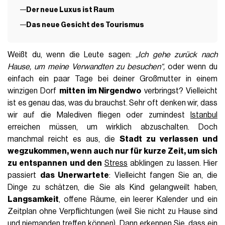
Der neue Luxus ist Raum
Das neue Gesicht des Tourismus
Weißt du, wenn die Leute sagen:
„Ich gehe zurück nach
Hause, um meine Verwandten zu besuchen“,
oder wenn du
einfach ein paar Tage bei deiner Großmutter in einem
winzigen Dorf
mitten im Nirgendwo
verbringst? Vielleicht
ist es genau das, was du brauchst. Sehr oft denken wir, dass
wir auf die Malediven fliegen oder zumindest
Istanbul
erreichen müssen, um wirklich abzuschalten. Doch
manchmal reicht es aus, die
Stadt zu verlassen und
wegzukommen, wenn auch nur für kurze Zeit, um sich
zu entspannen und den
Stress
abklingen zu lassen. Hier
passiert
das Unerwartete
: Vielleicht fangen Sie an, die
Dinge zu schätzen, die Sie als Kind gelangweilt haben,
Langsamkeit
, offene Räume, ein leerer Kalender und ein
Zeitplan ohne Verpflichtungen (weil Sie nicht zu Hause sind
und niemanden treffen können). Dann erkennen Sie, dass ein