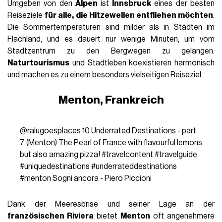
Umgeben von den
Alpen
ist
Innsbruck
eines der besten
Reiseziele
für alle, die
Hitzewellen
entfliehen möchten
.
Die Sommertemperaturen sind milder als in Städten im
Flachland, und es dauert nur wenige Minuten, um vom
Stadtzentrum zu den Bergwegen zu gelangen.
Naturtourismus
und Stadtleben koexistieren harmonisch
und machen es zu einem besonders vielseitigen Reiseziel.
Menton, Frankreich
@ralugoesplaces
10 Underrated Destinations - part
7 (Menton) The Pearl of France with flavourful lemons
but also amazing pizza!
#travelcontent
#travelguide
#uniquedestinations
#underrateddestinations
#menton
Sogni ancora - Piero Piccioni
Dank der Meeresbrise und seiner Lage an der
französischen Riviera
bietet
Menton
oft angenehmere