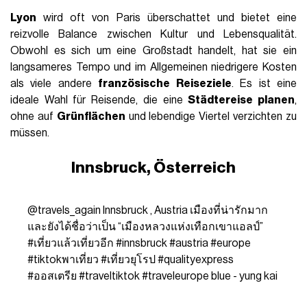
Lyon
wird oft von Paris überschattet und bietet eine
reizvolle Balance zwischen Kultur und Lebensqualität.
Obwohl es sich um eine Großstadt handelt, hat sie ein
langsameres Tempo und im Allgemeinen niedrigere Kosten
als viele andere
französische Reiseziele
. Es ist eine
ideale Wahl für Reisende, die eine
Städtereise planen
,
ohne auf
Grünflächen
und lebendige Viertel verzichten zu
müssen.
Innsbruck, Österreich
@travels_again
Innsbruck , Austria เมืองที่น่ารักมาก
และยังได้ชื่อว่าเป็น “เมืองหลวงแห่งเทือกเขาแอลป์”
#เที่ยวแล้วเที่ยวอีก
#innsbruck
#austria
#europe
#tiktokพาเที่ยว
#เที่ยวยุโรป
#qualityexpress
#ออสเตรีย
#traveltiktok
#traveleurope
blue - yung kai