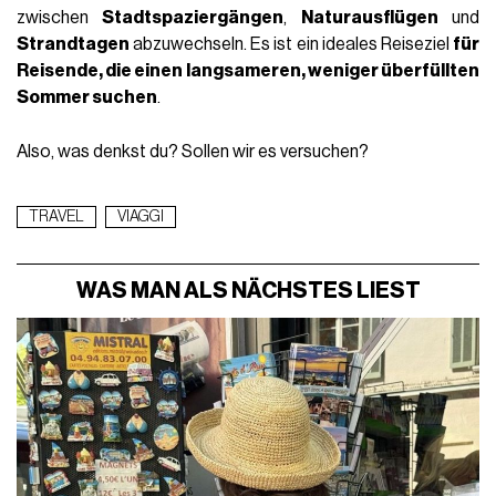
zwischen
Stadtspaziergängen
,
Naturausflügen
und
Strandtagen
abzuwechseln. Es ist ein ideales Reiseziel
für
Reisende, die einen langsameren, weniger überfüllten
Sommer suchen
.
Also, was denkst du? Sollen wir es versuchen?
TRAVEL
VIAGGI
WAS MAN ALS NÄCHSTES LIEST