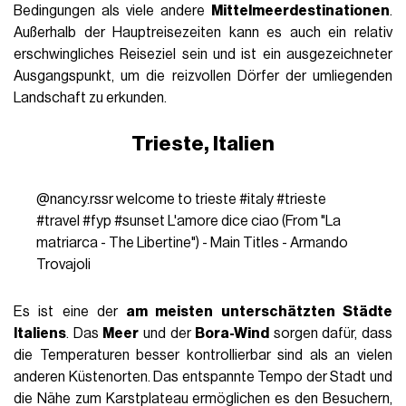
Bedingungen als viele andere
Mittelmeerdestinationen
.
Außerhalb der Hauptreisezeiten kann es auch ein relativ
erschwingliches Reiseziel sein und ist ein ausgezeichneter
Ausgangspunkt, um die reizvollen Dörfer der umliegenden
Landschaft zu erkunden.
Trieste, Italien
@nancy.rssr
welcome to trieste
#italy
#trieste
#travel
#fyp
#sunset
L'amore dice ciao (From "La
matriarca - The Libertine") - Main Titles - Armando
Trovajoli
Es ist eine der
am meisten unterschätzten Städte
Italiens
. Das
Meer
und der
Bora-Wind
sorgen dafür, dass
die Temperaturen besser kontrollierbar sind als an vielen
anderen Küstenorten. Das entspannte Tempo der Stadt und
die Nähe zum Karstplateau ermöglichen es den Besuchern,