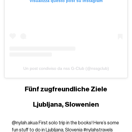
Visualizza questo post su Instagram
Un post condiviso da nss G-Club (@nssgclub)
Fünf zugfreundliche Ziele
Ljubljana, Slowenien
@nylah.akua
First solo trip in the books! Here’s some
fun stuff to do in Ljubljana, Slovenia
#nylahstravels