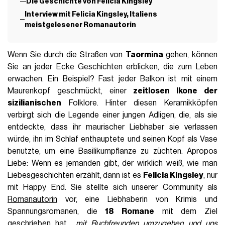
Die Geschichte von Felicia Kingsley
Interview mit Felicia Kingsley, Italiens
meistgelesener Romanautorin
Wenn Sie durch die Straßen von
Taormina
gehen, können
Sie an jeder Ecke Geschichten erblicken, die zum Leben
erwachen. Ein Beispiel? Fast jeder Balkon ist mit einem
Maurenkopf geschmückt, einer
zeitlosen Ikone der
sizilianischen
Folklore. Hinter diesen Keramikköpfen
verbirgt sich die Legende einer jungen Adligen, die, als sie
entdeckte, dass ihr maurischer Liebhaber sie verlassen
würde, ihn im Schlaf enthauptete und seinen Kopf als Vase
benutzte, um eine Basilikumpflanze zu züchten. Apropos
Liebe: Wenn es jemanden gibt, der wirklich weiß, wie man
Liebesgeschichten erzählt, dann ist es
Felicia Kingsley
, nur
mit Happy End. Sie stellte sich unserer Community als
Romanautorin
vor, eine Liebhaberin von Krimis und
Spannungsromanen, die
18 Romane
mit dem Ziel
geschrieben hat,
„mit Buchfreunden umzugehen und uns