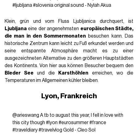
#ljubljana
#slovenia
original sound - Nylah Akua
Klein, grün und vom Fluss Ljubljanica durchquert, ist
Ljubljana
eine der angenehmsten
europäischen Städte,
die man in den Sommermonaten
besuchen kann. Das
historische Zentrum kann leicht zu Fuß erkundet werden und
seine entspannte Atmosphäre macht es zu einer
ausgezeichneten Alternative zu den größeren Hauptstädten
des Kontinents. Von hier aus können Besucher bequem den
Bleder See
und die
Karsthöhlen
erreichen, wo die
Temperaturen im Allgemeinen kühler bleiben.
Lyon, Frankreich
@arieswang
A tb to august this year, I fell in love with
this city though
#lyon
#eurosummer
#france
#traveldiary
#travelvlog
Gold - Cleo Sol