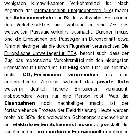
wenigsten klimawirksamen Verkehrsmittel ist. Nach
Angaben der
Internationalen Energiebehörde (IEA)
macht
der
Schienenverkehr
nur 1% der weltweiten Emissionen
des Verkehrssektors aus, während er rund 7% des
weltweiten Passagierverkehrs ausmacht. Darüber hinaus
sind die Emissionen pro Passagier im Durchschnitt etwa
fünfmal niedriger als die durch
Flugreisen
verursachten. Die
Europäische Umweltagentur (EEA)
betont auch, dass der
Zug das motorisierte Verkehrsmittel mit den niedrigsten
Emissionen in Europa ist. Ein
Flug
kann fünf- bis zehnmal
mehr
CO₂-Emissionen verursachen
als eine
entsprechende Zugreise, während das
private Auto
weiterhin deutlich höhere Emissionen verursacht,
insbesondere wenn nur eine Person reist. Was die
Eisenbahnen
noch nachhaltiger macht, ist der
fortschreitende Prozess der Elektrifizierung. Heute werden
mehr als 85% des weltweiten Schienenpersonenverkehrs
auf
elektrifizierten Schienenstrecken
abgewickelt, die
zunehmend mit
erneuerbaren Energiequellen
betrieben