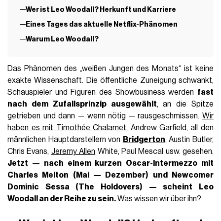
Wer ist Leo Woodall? Herkunft und Karriere
Eines Tages das aktuelle Netflix-Phänomen
Warum Leo Woodall?
Das Phänomen des „weißen Jungen des Monats“ ist keine
exakte Wissenschaft. Die öffentliche Zuneigung schwankt,
Schauspieler und Figuren des Showbusiness werden
fast
nach dem Zufallsprinzip ausgewählt
, an die Spitze
getrieben und dann — wenn nötig — rausgeschmissen.
Wir
haben es mit
Timothée Chalamet
, Andrew Garfield, all den
männlichen Hauptdarstellern von
Bridgerton
, Austin Butler,
Chris Evans,
Jeremy Allen
White, Paul Mescal usw. gesehen.
Jetzt — nach einem kurzen Oscar-Intermezzo mit
Charles Melton (Mai — Dezember) und Newcomer
Dominic Sessa (The Holdovers) — scheint Leo
Woodall an der Reihe zu sein.
Was wissen wir über ihn?