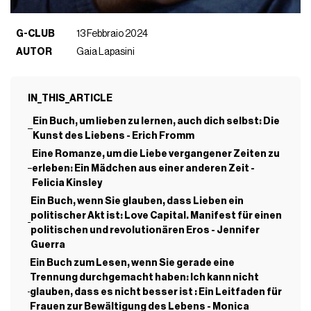
G-CLUB
13 Febbraio 2024
AUTOR
Gaia Lapasini
IN_THIS_ARTICLE
Ein Buch, um lieben zu lernen, auch dich selbst: Die
Kunst des Liebens - Erich Fromm
Eine Romanze, um die Liebe vergangener Zeiten zu
erleben: Ein Mädchen aus einer anderen Zeit -
Felicia Kinsley
Ein Buch, wenn Sie glauben, dass Lieben ein
politischer Akt ist: Love Capital. Manifest für einen
politischen und revolutionären Eros - Jennifer
Guerra
Ein Buch zum Lesen, wenn Sie gerade eine
Trennung durchgemacht haben: Ich kann nicht
glauben, dass es nicht besser ist : Ein Leitfaden für
Frauen zur Bewältigung des Lebens - Monica