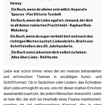
Heisey
Ein Buch, wenn du alleine sein willst: Separate
Spaces - Pier Vittorio Tondelli
Ein Buch, wenn dir Liebe egal ist: Jemand, der dich
in all deiner ruinierten Pracht liebt - Raphael Bob-
Waksberg
Ein Buch, wenn du super verliebt bist und nach den
richtigen Worten suchst: Liebesbriefe. Briefe von
Schriftstellern des 20. Jahrhunderts.
Ein Buch zum Lieben/um dich selbst zu lieben:
Alles über Liebe - Bell Hooks
Liebe war schon immer eines der am meisten behandelten
und erforschten Themen in unzähligen Kunst- und
Schriftformen. Ob in Gedichten oder Liedern, das Schreiben
über Liebe ermöglicht es uns, uns mit dieser starken Emotion
auseinanderzusetzen, die jedem Menschen innewohnt. Liebe
ist kein Akt, der sich nur innerhalb eines Paares manifestiert,
sondern ein viel umfassenderes Konzept, das in einer