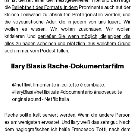
ist, ist derzeit einer der meistgesehenen Titel und bestätigt
die
Beliebtheit des Formats, in dem
Prominente auch auf der
kleinen Leinwand zu absoluten Protagonisten werden, und
die voyeuristische Ader, die in jedem von uns lauert. Wir
wollen es wissen. Wir wollen zuschauen. Wir wollen
kritisieren. Und
genießen Sie, wenn möglich, diejenigen, die
alles zu haben scheinen und plötzlich, aus welchem Grund
auch immer, vom Podest fallen
.
Ilary Blasis Rache-Dokumentarfilm
@netflixit
Il momento in cui tutto è cambiato.
#IlaryBlasi
#netflixitalia
#documentario
#nuoveuscite
original sound - Netflix Italia
Rache sollte kalt serviert werden. Wenn die andere Person
es am wenigsten erwartet. Und Ilary weiß das sehr gut. Nach
dem hagiografischen Ich heiße Francesco Totti, nach dem