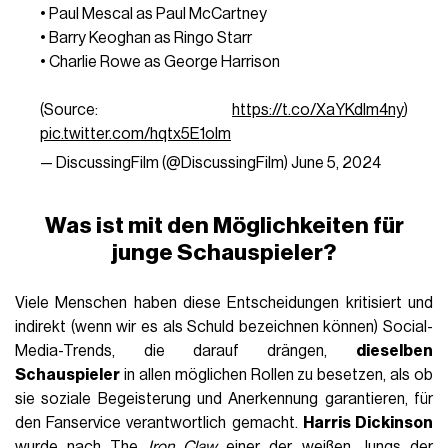
• Paul Mescal as Paul McCartney
• Barry Keoghan as Ringo Starr
• Charlie Rowe as George Harrison
(Source:
https://t.co/XaYKdIm4ny
)
pic.twitter.com/hqtx5E1olm
— DiscussingFilm (@DiscussingFilm)
June 5, 2024
Was ist mit den Möglichkeiten für
junge Schauspieler?
Viele Menschen haben diese Entscheidungen kritisiert und
indirekt (wenn wir es als Schuld bezeichnen können) Social-
Media-Trends, die darauf drängen,
dieselben
Schauspieler
in allen möglichen Rollen zu besetzen, als ob
sie soziale Begeisterung und Anerkennung garantieren, für
den Fanservice verantwortlich gemacht.
Harris Dickinson
wurde nach The
Iron Claw
einer der weißen Jungs der