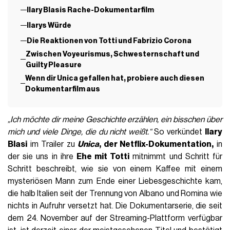
Ilary Blasis Rache-Dokumentarfilm
Ilarys Würde
Die Reaktionen von Totti und Fabrizio Corona
Zwischen Voyeurismus, Schwesternschaft und
Guilty Pleasure
Wenn dir Unica gefallen hat, probiere auch diesen
Dokumentarfilm aus
„Ich möchte dir meine Geschichte erzählen, ein bisschen über
mich und viele Dinge, die du nicht weißt.“
So verkündet
Ilary
Blasi
im Trailer zu
Unica
, der Netflix-Dokumentation,
in
der sie uns in ihre
Ehe mit Totti
mitnimmt und Schritt für
Schritt beschreibt, wie sie von einem Kaffee mit einem
mysteriösen Mann zum Ende einer Liebesgeschichte kam,
die halb Italien seit der Trennung von Albano und Romina wie
nichts in Aufruhr versetzt hat. Die Dokumentarserie, die seit
dem 24. November auf der Streaming-Plattform verfügbar