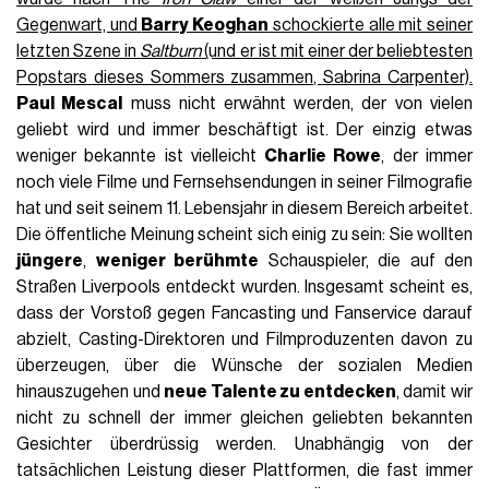
Gegenwart, und
Barry Keoghan
schockierte alle mit seiner
letzten Szene in
Saltburn
(und er ist mit einer der beliebtesten
Popstars dieses Sommers zusammen, Sabrina Carpenter).
Paul Mescal
muss nicht erwähnt werden, der von vielen
geliebt wird und immer beschäftigt ist. Der einzig etwas
weniger bekannte ist vielleicht
Charlie Rowe
, der immer
noch viele Filme und Fernsehsendungen in seiner Filmografie
hat und seit seinem 11. Lebensjahr in diesem Bereich arbeitet.
Die öffentliche Meinung scheint sich einig zu sein: Sie wollten
jüngere
,
weniger berühmte
Schauspieler, die auf den
Straßen Liverpools entdeckt wurden. Insgesamt scheint es,
dass der Vorstoß gegen Fancasting und Fanservice darauf
abzielt, Casting-Direktoren und Filmproduzenten davon zu
überzeugen, über die Wünsche der sozialen Medien
hinauszugehen und
neue Talente zu entdecken
, damit wir
nicht zu schnell der immer gleichen geliebten bekannten
Gesichter überdrüssig werden. Unabhängig von der
tatsächlichen Leistung dieser Plattformen, die fast immer