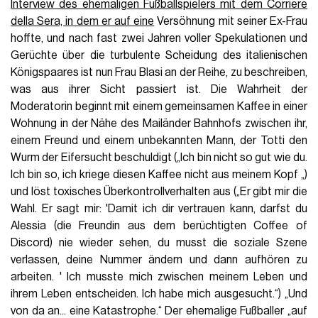
Interview des ehemaligen Fußballspielers mit dem Corriere
della Sera, in dem er auf eine
Versöhnung mit seiner Ex-Frau
hoffte, und nach fast zwei Jahren voller Spekulationen und
Gerüchte über die turbulente Scheidung des italienischen
Königspaares ist nun Frau Blasi an der Reihe, zu beschreiben,
was aus ihrer Sicht passiert ist. Die Wahrheit der
Moderatorin beginnt mit einem gemeinsamen Kaffee in einer
Wohnung in der Nähe des Mailänder Bahnhofs zwischen ihr,
einem Freund und einem unbekannten Mann, der Totti den
Wurm der Eifersucht beschuldigt („Ich bin nicht so gut wie du.
Ich bin so, ich kriege diesen Kaffee nicht aus meinem Kopf „)
und löst toxisches Überkontrollverhalten aus („Er gibt mir die
Wahl. Er sagt mir: 'Damit ich dir vertrauen kann, darfst du
Alessia (die Freundin aus dem berüchtigten Coffee of
Discord) nie wieder sehen, du musst die soziale Szene
verlassen, deine Nummer ändern und dann aufhören zu
arbeiten. ' Ich musste mich zwischen meinem Leben und
ihrem Leben entscheiden. Ich habe mich ausgesucht.“) „Und
von da an... eine Katastrophe.“ Der ehemalige Fußballer „auf