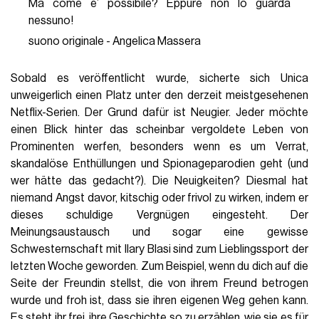
Ma come e’ possibile? Eppure non lo guarda
nessuno!
suono originale - Angelica Massera
Sobald es veröffentlicht wurde, sicherte sich Unica
unweigerlich einen Platz unter den derzeit meistgesehenen
Netflix-Serien. Der Grund dafür ist Neugier. Jeder möchte
einen Blick hinter das scheinbar vergoldete Leben von
Prominenten werfen, besonders wenn es um Verrat,
skandalöse Enthüllungen und Spionageparodien geht (und
wer hätte das gedacht?). Die Neuigkeiten? Diesmal hat
niemand Angst davor, kitschig oder frivol zu wirken, indem er
dieses schuldige Vergnügen eingesteht. Der
Meinungsaustausch und sogar eine gewisse
Schwesternschaft mit Ilary Blasi sind zum Lieblingssport der
letzten Woche geworden. Zum Beispiel, wenn du dich auf die
Seite der Freundin stellst, die von ihrem Freund betrogen
wurde und froh ist, dass sie ihren eigenen Weg gehen kann.
Es steht ihr frei, ihre Geschichte so zu erzählen, wie sie es für