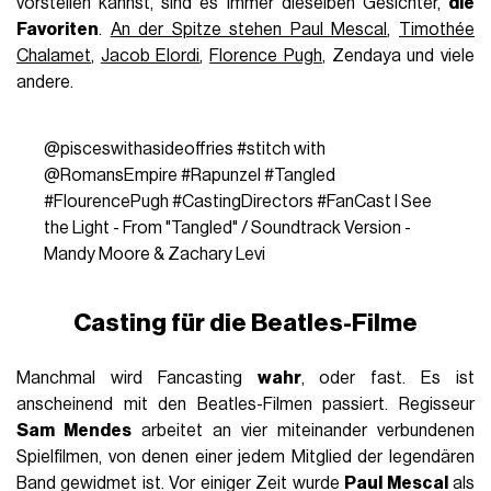
vorstellen kannst, sind es immer dieselben Gesichter,
die
Favoriten
.
An der Spitze stehen
Paul Mescal
,
Timothée
Chalamet
,
Jacob Elordi
,
Florence Pugh
, Zendaya und viele
andere.
@pisceswithasideoffries
#stitch
with
@RomansEmpire
#Rapunzel
#Tangled
#FlourencePugh
#CastingDirectors
#FanCast
I See
the Light - From "Tangled" / Soundtrack Version -
Mandy Moore & Zachary Levi
Casting für die Beatles-Filme
Manchmal wird Fancasting
wahr
, oder fast. Es ist
anscheinend mit den Beatles-Filmen passiert. Regisseur
Sam Mendes
arbeitet an vier miteinander verbundenen
Spielfilmen, von denen einer jedem Mitglied der legendären
Band gewidmet ist. Vor einiger Zeit wurde
Paul Mescal
als