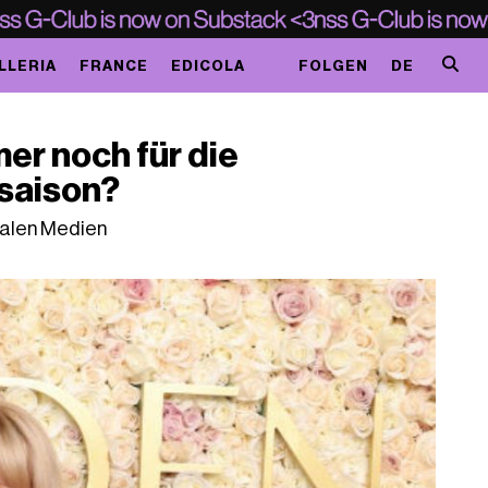
LLERIA
FRANCE
EDICOLA
FOLGEN
DE
mer noch für die
saison?
ialen Medien