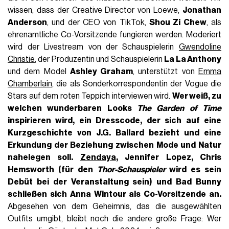
IN_THIS_ARTICLE
Welche Prominenten sind von der Met Gala
ausgeschlossen
Die enttäuschten Gäste, die wir (vielleicht) bei der
Met Gala nicht mehr sehen werden
Die Gäste der Met Gala 2024
Wir sind fast da. Die
Met Gala
steht kurz vor der Rückkehr.
Am 6. Mai wird die Upper East Side von einer Parade von
Prominenten, Hollywood-Lieblingen, Musikidolen und
Designern überrannt, die bereit sind, in den schönsten und
dramatischsten Outfits die Stufen des
Metropolitan
Museum of Art
zu erklimmen. Je näher wir der
Veranstaltung kommen, desto mehr Details über diese
Ausgabe erfahren wir, angefangen mit der Eröffnung der
neuen Ausstellung
Sleeping Beauties: Reawakening Fashion
,