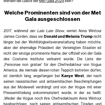
in der 250 der delikatesten Kreationen ausgestellt werden,
die in den Archiven des Museums aufbewahrt werden. Wir
wissen, dass der Creative Director von Loewe,
Jonathan
Anderson
, und der CEO von TikTok,
Shou Zi Chew
, als
ehrenamtliche Co-Vorsitzende fungieren werden. Moderiert
wird der Livestream von der Schauspielerin
Gwendoline
Christie
, der Produzentin und Schauspielerin
La La Anthony
und dem Model
Ashley Graham
, unterstützt von
Emma
Chamberlain
, die als Sonderkorrespondentin der Vogue die
Stars auf dem roten Teppich interviewen wird.
Wer weiß, zu
welchen wunderbaren Looks
The Garden of Time
inspirieren wird, ein Dresscode, der sich auf eine
Kurzgeschichte von J.G. Ballard bezieht und eine
Erkundung der Beziehung zwischen Mode und Natur
nahelegen soll.
Zendaya
,
Jennifer Lopez
,
Chris
Hemsworth
(für den
Thor-Schauspieler
wird es sein
Debüt bei der Veranstaltung sein) und Bad Bunny
schließen sich Anna Wintour als Co-Vorsitzende an.