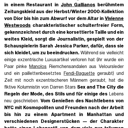
in einem Restaurant in
John Gallianos
berühmtem
Zeitungskleid aus der
Herbst/Winter 2000-Kollektion
von Dior
bis hin zum Abwurf vor dem Altar in
Vivienne
Westwoods
charakteristischer schulterfreier Form,
gekennzeichnet durch eine korsettierte Taille und ein
weites Kleid, sorgt die Journalistin, gespielt von der
Schauspielerin Sarah Jessica Parker, dafür, dass sie
sich kleidet, um zu beeindrucken.
Während sie vielleicht
einige exzentrische Luxusartikel verloren hat (ihr wurde ein
Paar pinke
Manolos
Riemchensandalen aus Veloursleder
und ein paillettenbesetztes
Fendi-Baguette
geraubt) und
Zeit mit noch exzentrischeren Männern geraubt, hat die
fiktive Kolumnistin von Darren Stars
Sex and The City die
Regeln der Mode, des Stils und für einige des
Lebens
neu geschrieben.
Vom Genießen des Nachtlebens von
NYC mit Kosmopoliten und Freunden nach der Arbeit
bis hin zu einem Apartment in Manhattan und
verschiedenen Designerstücken — der Charakter