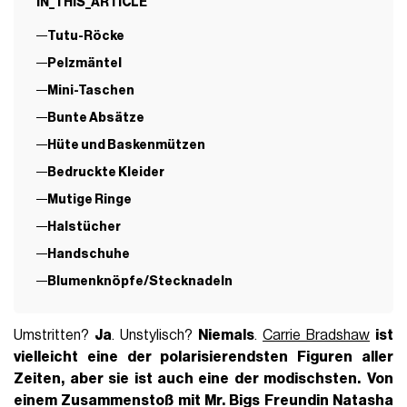
IN_THIS_ARTICLE
Tutu-Röcke
Pelzmäntel
Mini-Taschen
Bunte Absätze
Hüte und Baskenmützen
Bedruckte Kleider
Mutige Ringe
Halstücher
Handschuhe
Blumenknöpfe/Stecknadeln
Umstritten?
Ja
. Unstylisch?
Niemals
.
Carrie Bradshaw
ist
vielleicht eine der polarisierendsten Figuren aller
Zeiten, aber sie ist auch eine der modischsten.
Von
einem Zusammenstoß mit Mr. Bigs Freundin Natasha