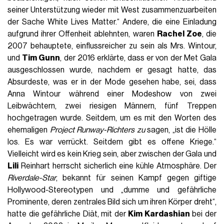
Abgesehen von dem Geheimnis, das die ausgewählten
Outfits umgibt, bleibt noch die andere große Frage: Wer
werden die Gäste der
Met Gala 2024
sein?
Welche Prominenten sind von der Met
Gala ausgeschlossen
2017, während
der Late Late Show
, verriet Anna Wintour
James Corden, dass sie
Donald und Melania Trump
nicht
länger bei der Wohltätigkeitsveranstaltung haben möchte,
aber der ehemalige Präsident der Vereinigten Staaten ist
nicht der einzige prominente Name, der offiziell von der Gala
des Costume Institute verbannt wurde. Die Liste der
„Personae non gratae“ für den Chefredakteur von Vogue
America, die niemals diesen roten Teppich betreten dürfen,
ist ziemlich lang, angefangen bei
Kanye West
, der nach
seinen rassistischen und antisemitischen Beschimpfungen
aus der Modewelt verdrängt und von der Vogue mit einer
Pressemitteilung exkommuniziert wurde, in der es heißt: