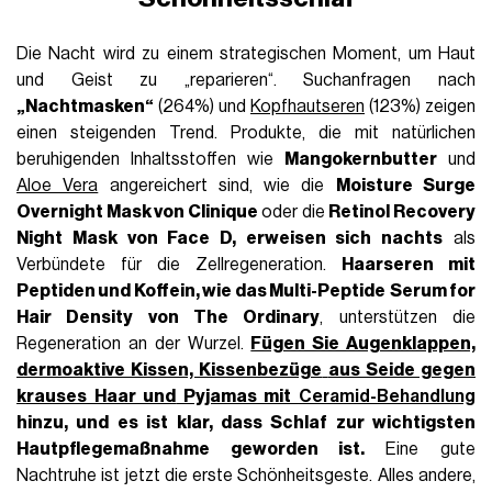
Die Nacht wird zu einem strategischen Moment, um Haut
und Geist zu „reparieren“. Suchanfragen nach
„Nachtmasken“
(264%) und
Kopfhautseren
(123%) zeigen
einen steigenden Trend. Produkte, die mit natürlichen
beruhigenden Inhaltsstoffen wie
Mangokernbutter
und
Aloe Vera
angereichert sind, wie die
Moisture Surge
Overnight Mask von Clinique
oder die
Retinol Recovery
Night Mask von Face D, erweisen sich nachts
als
Verbündete für die Zellregeneration.
Haarseren mit
Peptiden und
Koffein
, wie das Multi-Peptide
Serum for
Hair Density von The Ordinary
, unterstützen die
Regeneration an der Wurzel.
Fügen Sie Augenklappen,
dermoaktive Kissen, Kissenbezüge
aus Seide gegen
krauses Haar und
Pyjamas mit
Ceramid-Behandlung
hinzu, und es ist klar, dass Schlaf zur wichtigsten
Hautpflegemaßnahme geworden ist.
Eine gute
Nachtruhe ist jetzt die erste Schönheitsgeste. Alles andere,