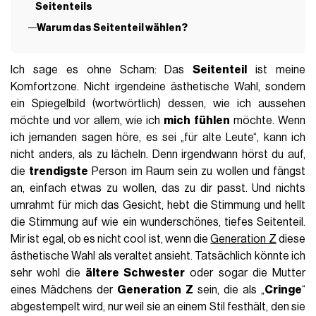
Seitenteils
Warum das Seitenteil wählen?
Ich sage es ohne Scham: Das
Seitenteil
ist meine
Komfortzone. Nicht irgendeine ästhetische Wahl, sondern
ein Spiegelbild (wortwörtlich) dessen, wie ich aussehen
möchte und vor allem, wie ich
mich fühlen
möchte. Wenn
ich jemanden sagen höre, es sei „für alte Leute“, kann ich
nicht anders, als zu lächeln. Denn irgendwann hörst du auf,
die
trendigste
Person im Raum sein zu wollen und fängst
an, einfach etwas zu wollen, das zu dir passt. Und nichts
umrahmt für mich das Gesicht, hebt die Stimmung und hellt
die Stimmung auf wie ein wunderschönes, tiefes Seitenteil.
Mir ist egal, ob es nicht cool ist, wenn die
Generation Z
diese
ästhetische Wahl als veraltet ansieht. Tatsächlich könnte ich
sehr wohl die
ältere Schwester
oder sogar die Mutter
eines Mädchens der
Generation Z
sein, die als „
Cringe
“
abgestempelt wird, nur weil sie an einem Stil festhält, den sie