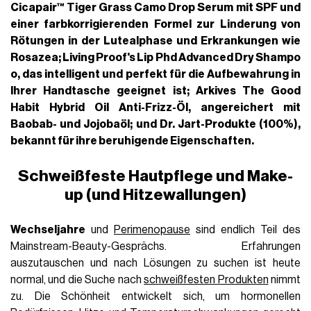
Cicapair™ Tiger Grass Camo Drop Serum
mit SPF und
einer farbkorrigierenden Formel zur Linderung von
Rötungen in der
Lutealphase
und Erkrankungen wie
Rosazea;
Living Proof's Lip Phd Advanced Dry Shampo
o
, das intelligent und perfekt für die Aufbewahrung in
Ihrer Handtasche geeignet ist;
Arkives The Good
Habit Hybrid Oil Anti-Frizz-Öl, angereichert mit
Baobab- und Jojobaöl
; und Dr. Jart-Produkte (100%),
bekannt für ihre beruhigende Eigenschaften.
Schweißfeste Hautpflege und Make-
up (und Hitzewallungen)
Wechseljahre
und
Perimenopause
sind endlich Teil des
Mainstream-Beauty-Gesprächs. Erfahrungen
auszutauschen und nach Lösungen zu suchen ist heute
normal, und die Suche nach
schweißfesten Produkten
nimmt
zu. Die Schönheit entwickelt sich, um hormonellen