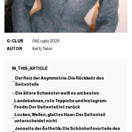
G-CLUB
08 Luglio 2025
AUTOR
Kettj Talon
IN_THIS_ARTICLE
Der Reiz der Asymmetrie: Die Rückkehr des
Seitenteils
Die ältere Schwester weiß es am besten
Landebahnen, rote Teppiche und Instagram-
Feeds: Der Seitenteil ist zurück
Locken, Wellen, glattes Haar: Der Seitenteil
unterscheidet nicht
Jenseits der Ästhetik: Die Schönheitsvorteile des