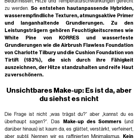
Bedürfnissen, Hitze und Temperaturschwankungen gerecht
zu werden.
So entstehen
hautanpassende Hybriden
,
wasserempfindliche Texturen
,
atmungsaktive Primer
und langanhaltende Grundierungen.
Zu den
Leistungsträgern gehören
Feuchtigkeitscremes wie
White Pine von KORRES
und
wasserfeste
Grundierungen
wie die
Airbrush Flawless Foundation
von Charlotte Tilbury und die Cushion Foundation
von
TirtiR
(183%), die sich durch ihre Fähigkeit
auszeichnen, der Hitze standzuhalten und reife Haut
zu verschönern
.
Unsichtbares Make-up: Es ist da, aber
du siehst es nicht
Die Frage ist nicht „was trägst du?“ aber „kannst du es
überhaupt sagen?“. Das
Make-up des Sommers
(und
darüber hinaus) ist kaum da, es glättet, verstärkt, verfeinert,
aber subtil. Nennen wir es raffinierten Minimalismus.
Kein