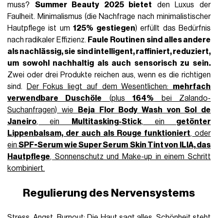
muss?
Summer Beauty 2025 bietet
den Luxus der
Faulheit. Minimalismus (die Nachfrage nach minimalistischer
Hautpflege ist um
125% gestiegen
) erfüllt das Bedürfnis
nach radikaler Effizienz.
Faule Routinen
sind alles andere
als nachlässig, sie sind intelligent, raffiniert, reduziert,
um sowohl nachhaltig als auch sensorisch zu sein.
Zwei oder drei Produkte reichen aus, wenn es die richtigen
sind.
Der Fokus liegt auf dem Wesentlichen:
mehrfach
verwendbare Duschöle
(plus
164%
bei Zalando-
Suchanfragen) wie
Beja Flor Body Wash von Sol de
Janeiro
, ein
Multitasking-Stick
, ein
getönter
Lippenbalsam, der auch als Rouge funktioniert
, oder
ein
SPF-Serum wie Super Serum
Skin Tint von ILIA, das
Hautpflege
, Sonnenschutz und Make-up in einem Schritt
kombiniert.
Regulierung des Nervensystems
Stress
,
Angst
, Burnout: Die Haut sagt alles. Schönheit steht