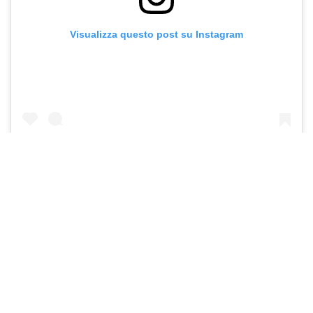
Visualizza questo post su Instagram
Un post condiviso da Gabbriette (@gabbriette)
Der Reiz der Asymmetrie: Die
Rückkehr des Seitenteils
Symmetrie
mag in der Architektur reizvoll sein, aber auf