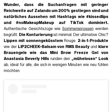
Wunder, dass die Suchanfragen mit
geringer
Reichweite
auf Zalando um 200% gestiegen sind und
natürliches Aussehen
mit Hashtags wie #kissedlips
und #noMakeupMakeup auf TikTok dominiert.
Authentische Gesichtszüge wie
Sommersprossen
werden
begrüßt.
Die Konturierung
ist minimal. Der ultimative Chic?
Lippen mit sonnengeküsstem
Rouge.
2-in-1-Produkte
wie der
LIP2CHEEK-Balsam von RMS Beauty
und
klare
Brauengele wie das Mini Brow
Freeze Gel von
Anastasia Beverly Hills
runden den
„mühelosen“ Look
ab, ideal für alle, die sich in wenigen Minuten wie neu fühlen
möchten.