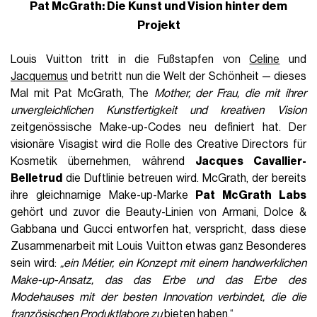
Pat McGrath: Die Kunst und Vision hinter dem
Projekt
Louis Vuitton tritt in die Fußstapfen von
Celine
und
Jacquemus
und betritt nun die Welt der Schönheit — dieses
Mal mit Pat McGrath, The
Mother, der Frau, die mit ihrer
unvergleichlichen Kunstfertigkeit und kreativen Vision
zeitgenössische Make-up-Codes neu definiert hat. Der
visionäre Visagist wird die Rolle des Creative Directors für
Kosmetik übernehmen, während
Jacques Cavallier-
Belletrud
die Duftlinie betreuen wird. McGrath, der bereits
ihre gleichnamige Make-up-Marke
Pat McGrath Labs
gehört und zuvor die Beauty-Linien von Armani, Dolce &
Gabbana und Gucci entworfen hat, verspricht, dass diese
Zusammenarbeit mit Louis Vuitton etwas ganz Besonderes
sein wird:
„ein Métier, ein Konzept mit einem handwerklichen
Make-up-Ansatz, das das Erbe und das Erbe des
Modehauses mit der besten Innovation verbindet, die die
französischen Produktlabore zu
bieten haben.“