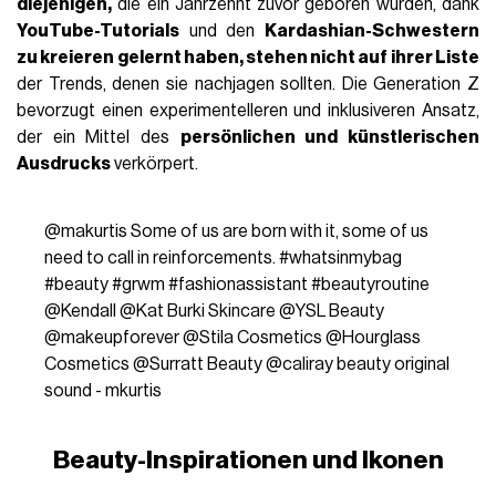
diejenigen,
die ein Jahrzehnt zuvor geboren wurden, dank
YouTube-Tutorials
und den
Kardashian-Schwestern
zu kreieren gelernt haben, stehen nicht auf ihrer Liste
der Trends, denen sie nachjagen sollten. Die Generation Z
bevorzugt einen experimentelleren und inklusiveren Ansatz,
der ein Mittel des
persönlichen und künstlerischen
Ausdrucks
verkörpert.
@makurtis
Some of us are born with it, some of us
need to call in reinforcements.
#whatsinmybag
#beauty
#grwm
#fashionassistant
#beautyroutine
@Kendall @Kat Burki Skincare @YSL Beauty
@makeupforever @Stila Cosmetics @Hourglass
Cosmetics @Surratt Beauty @caliray beauty
original
sound - mkurtis
Beauty-Inspirationen und Ikonen