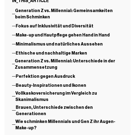
IN_THIS_ARTICLE
Generation Z vs. Millennial: Gemeinsamkeiten
beim Schminken
Fokus auf Inklusivität und Diversität
Make-up und Hautpflege gehen Hand in Hand
Minimalismus und natürliches Aussehen
Ethische und nachhaltige Marken
Generation Z vs. Millennial: Unterschiede in der
Zusammensetzung
Perfektion gegen Ausdruck
Beauty-Inspirationen und Ikonen
Vollkaskoversicherung im Vergleich zu
Skanimalismus
Brauen, Unterschiede zwischen den
Generationen
Wie schminken Millennials und Gen Z ihr Augen-
Make-up?