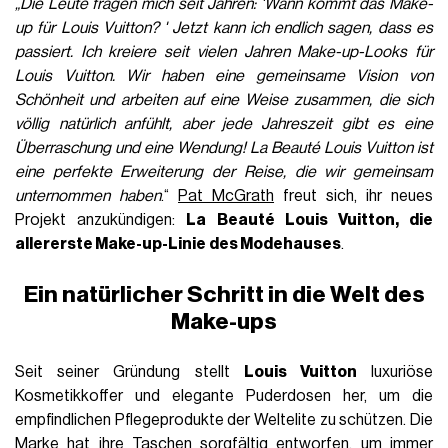
„Die Leute fragen mich seit Jahren: 'Wann kommt das Make-
up für Louis Vuitton? ' Jetzt kann ich endlich sagen, dass es
passiert. Ich kreiere seit vielen Jahren Make-up-Looks für
Louis Vuitton. Wir haben eine gemeinsame Vision von
Schönheit und arbeiten auf eine Weise zusammen, die sich
völlig natürlich anfühlt, aber jede Jahreszeit gibt es eine
Überraschung und eine Wendung! La Beauté Louis Vuitton ist
eine perfekte Erweiterung der Reise, die wir gemeinsam
unternommen haben
.“
Pat McGrath
freut sich, ihr neues
Projekt anzukündigen:
La Beauté Louis Vuitton, die
allererste Make-up-Linie
des Modehauses
.
Ein natürlicher Schritt in die Welt des
Make-ups
Seit seiner Gründung stellt
Louis Vuitton
luxuriöse
Kosmetikkoffer und elegante Puderdosen her, um die
empfindlichen Pflegeprodukte der Weltelite zu schützen. Die
Marke hat ihre Taschen sorgfältig entworfen, um immer