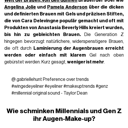
Welt der Brauen, von den
dünnen
Brauen der 90er wie
Angelina Jolie
und
Pamela Anderson
über die
dicken
und definierten Brauen mit Gels und präzisen Stiften,
die von
Cara Delevingne
populär gemacht und
oft mit
Produkten von Anastasia Beverly Hills kreiert wurden,
bis hin zu gebleichten Brauen.
Die Generation Z
hingegen bevorzugt natürlichere, widerspenstigere Brauen,
die oft durch
Laminierung der Augenbrauen erreicht
werden oder einfach mit klarem
Gel nach oben
gebürstet werden. Kurz gesagt,
weniger ist mehr
.
@.gabriellehunt
Preference over trends
#wingedeyeliner
#eyeliner
#makeuptrends
#genz
#millennial
original sound - Taylor Dean
Wie schminken Millennials und Gen Z
ihr Augen-Make-up?