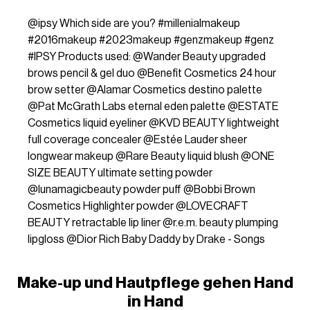
@ipsy
Which side are you?
#millenialmakeup
#2016makeup
#2023makeup
#genzmakeup
#genz
#IPSY
Products used: @Wander Beauty upgraded
brows pencil & gel duo @Benefit Cosmetics 24 hour
brow setter @Alamar Cosmetics destino palette
@Pat McGrath Labs eternal eden palette @ESTATE
Cosmetics liquid eyeliner @KVD BEAUTY lightweight
full coverage concealer @Estée Lauder sheer
longwear makeup @Rare Beauty liquid blush @ONE
SIZE BEAUTY ultimate setting powder
@lunamagicbeauty powder puff @Bobbi Brown
Cosmetics Highlighter powder @LOVECRAFT
BEAUTY retractable lip liner @r.e.m. beauty plumping
lipgloss @Dior
Rich Baby Daddy by Drake - Songs
Make-up und Hautpflege gehen Hand
in Hand