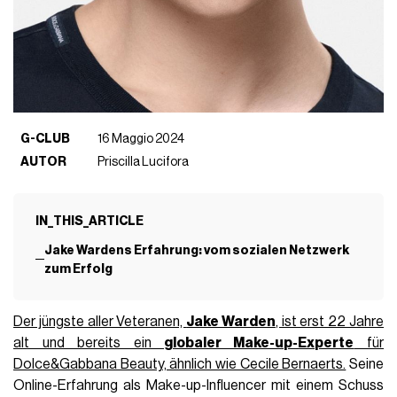
G-CLUB
16 Maggio 2024
AUTOR
Priscilla Lucifora
IN_THIS_ARTICLE
Jake Wardens Erfahrung: vom sozialen Netzwerk
zum Erfolg
Der jüngste aller Veteranen,
Jake Warden
, ist erst 22 Jahre
alt und bereits ein
globaler Make-up-Experte
für
Dolce&Gabbana Beauty, ähnlich wie Cecile Bernaerts.
Seine
Online-Erfahrung als Make-up-Influencer mit einem Schuss