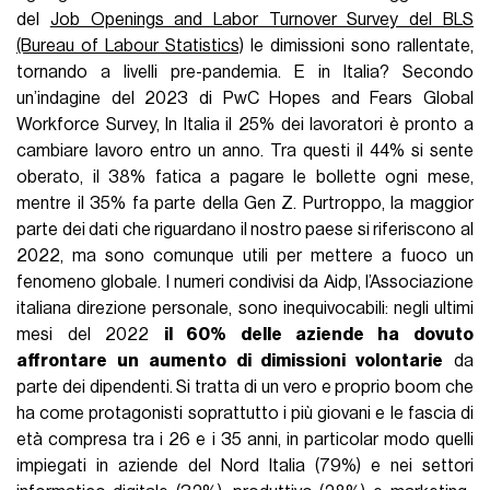
del
Job Openings and Labor Turnover Survey del BLS
(Bureau of Labour Statistics)
le dimissioni sono rallentate,
tornando a livelli pre-pandemia. E in Italia? Secondo
un’indagine del 2023 di PwC Hopes and Fears Global
Workforce Survey, In Italia il 25% dei lavoratori è pronto a
cambiare lavoro entro un anno. Tra questi il 44% si sente
oberato, il 38% fatica a pagare le bollette ogni mese,
mentre il 35% fa parte della Gen Z. Purtroppo, la maggior
parte dei dati che riguardano il nostro paese si riferiscono al
2022, ma sono comunque utili per mettere a fuoco un
fenomeno globale. I numeri condivisi da Aidp, l’Associazione
italiana direzione personale, sono inequivocabili: negli ultimi
mesi del 2022
il 60% delle aziende ha dovuto
affrontare un aumento di dimissioni volontarie
da
parte dei dipendenti. Si tratta di un vero e proprio boom che
ha come protagonisti soprattutto i più giovani e le fascia di
età compresa tra i 26 e i 35 anni, in particolar modo quelli
impiegati in aziende del Nord Italia (79%) e nei settori