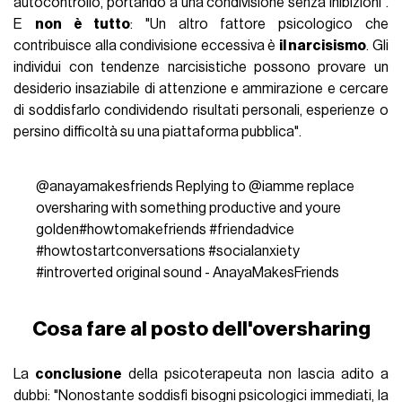
autocontrollo, portando a una condivisione senza inibizioni".
E
non è tutto
: "Un altro fattore psicologico che
contribuisce alla condivisione eccessiva è
il narcisismo
. Gli
individui con tendenze narcisistiche possono provare un
desiderio insaziabile di attenzione e ammirazione e cercare
di soddisfarlo condividendo risultati personali, esperienze o
persino difficoltà su una piattaforma pubblica".
@anayamakesfriends
Replying to @iamme replace
oversharing with something productive and youre
golden
#howtomakefriends
#friendadvice
#howtostartconversations
#socialanxiety
#introverted
original sound - AnayaMakesFriends
Cosa fare al posto dell'oversharing
La
conclusione
della psicoterapeuta non lascia adito a
dubbi: "
Nonostante soddisfi bisogni psicologici immediati, la