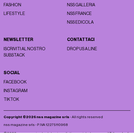
FASHION
NSS GALLERIA
LIFESTYLE
NSS FRANCE
NSS EDICOLA
NEWSLETTER
CONTATTACI
ISCRIVITI AL NOSTRO
DROP US A LINE
SUBSTACK
SOCIAL
FACEBOOK
INSTAGRAM
TIKTOK
Copyright ©2026 nss magazine srls
- All rights reserved
nss magazine srls - P.IVA 12275110968
©2026 nss magazine testata giornalistica registrata presso il Tribunale di