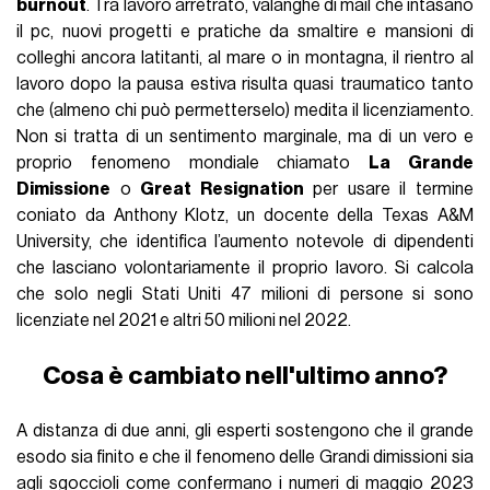
burnout
. Tra lavoro arretrato, valanghe di mail che intasano
il pc, nuovi progetti e pratiche da smaltire e mansioni di
colleghi ancora latitanti, al mare o in montagna, il rientro al
lavoro dopo la pausa estiva risulta quasi traumatico tanto
che (almeno chi può permetterselo) medita il licenziamento.
Non si tratta di un sentimento marginale, ma di un vero e
proprio fenomeno mondiale chiamato
La Grande
Dimissione
o
Great Resignation
per usare il termine
coniato da Anthony Klotz, un docente della Texas A&M
University, che identifica l’aumento notevole di dipendenti
che lasciano volontariamente il proprio lavoro. Si calcola
che solo negli Stati Uniti 47 milioni di persone si sono
licenziate nel 2021 e altri 50 milioni nel 2022.
Cosa è cambiato nell'ultimo anno?
A distanza di due anni, gli esperti sostengono che il grande
esodo sia finito e che il fenomeno delle Grandi dimissioni sia
agli sgoccioli come confermano i numeri di maggio 2023