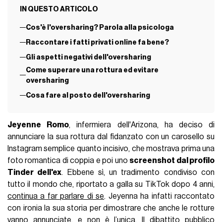
IN QUESTO ARTICOLO
Cos'è l'oversharing? Parola alla psicologa
Raccontare i fatti privati online fa bene?
Gli aspetti negativi dell'oversharing
Come superare una rottura ed evitare
oversharing
Cosa fare al posto dell'oversharing
Jeyenne Romo
, infermiera dell'Arizona, ha deciso di
annunciare la sua rottura dal fidanzato con un carosello su
Instagram semplice quanto incisivo, che mostrava prima una
foto romantica di coppia e poi uno
screenshot dal profilo
Tinder dell'ex
. Ebbene sì, un tradimento condiviso con
tutto il mondo che, riportato a galla su TikTok dopo 4 anni,
continua a far parlare di se
. Jeyenna ha infatti raccontato
con ironia la sua storia per dimostrare che anche le rotture
vanno annunciate, e non è l’unica. Il dibattito pubblico