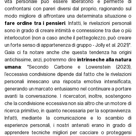
vita personale può essere liberatorio e permette di
confrontarsi con pareri diversi dal proprio, ragionando sul
modo migliore di affrontare una determinata situazione o
fare ordine tra i pensieri
. Infatti, le rivelazioni personali
sono in grado di creare intimità e connessione tra due o più
interlocutori (non a caso anche il pettegolezzo, può creare
un forte senso di appartenenza di gruppo - Jolly et al. 2021)".
Gaia ci fa notare anche che questa tendenza ha origini
antichissime, anzi, potremmo dire
intrinseche alla natura
umana
: "Secondo Carbone e Lowenstein (2023),
l’eccessiva condivisione dipende dal fatto che le rivelazioni
personali innescano una risposta emotiva intensificata,
generando un marcato entusiasmo nel continuare a portare
avanti la conversazione. I ricercatori, inoltre, sostengono
che la condivisione eccessiva non sia altro che un motore di
ricerca primitivo, in quanto necessaria per la sopravvivenza.
Infatti, mediante la comunicazione e lo scambio di
esperienze personali, i nostri antenati erano in grado di
apprendere tecniche migliori per cacciare o proteggersi