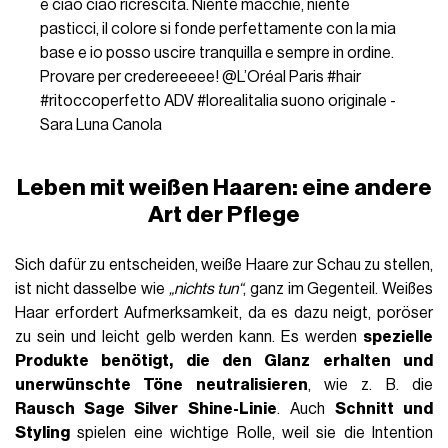
e ciao ciao ricrescita. Niente macchie, niente
pasticci, il colore si fonde perfettamente con la mia
base e io posso uscire tranquilla e sempre in ordine.
Provare per credereeeee! @L’Oréal Paris
#hair
#ritoccoperfetto
ADV
#lorealitalia
suono originale -
Sara Luna Canola
Leben mit weißen Haaren: eine andere
Art der Pflege
Sich dafür zu entscheiden, weiße Haare zur Schau zu stellen,
ist nicht dasselbe wie
„nichts tun“
, ganz im Gegenteil. Weißes
Haar erfordert Aufmerksamkeit, da es dazu neigt, poröser
zu sein und leicht gelb werden kann. Es werden
spezielle
Produkte benötigt, die den Glanz erhalten und
unerwünschte Töne neutralisieren
, wie z. B. die
Rausch Sage Silver Shine-Linie
. Auch
Schnitt und
Styling
spielen eine wichtige Rolle, weil sie die Intention