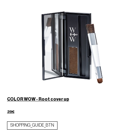
COLOR WOW - Root cover up
39€
SHOPPING_GUIDE_BTN