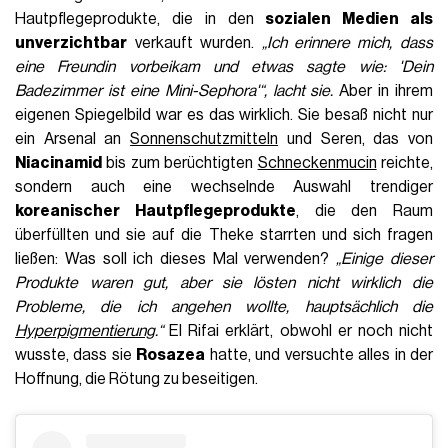
Hautpflegeprodukte, die in den
sozialen Medien als
unverzichtbar
verkauft wurden.
„Ich erinnere mich, dass
eine Freundin vorbeikam und etwas sagte wie: 'Dein
Badezimmer ist eine Mini-Sephora'“, lacht sie.
Aber in ihrem
eigenen Spiegelbild war es das wirklich. Sie besaß nicht nur
ein Arsenal an
Sonnenschutzmitteln
und Seren, das von
Niacinamid
bis zum berüchtigten
Schneckenmucin
reichte,
sondern auch eine wechselnde Auswahl trendiger
koreanischer Hautpflegeprodukte
, die den Raum
überfüllten und sie auf die Theke starrten und sich fragen
ließen: Was soll ich dieses Mal verwenden?
„Einige dieser
Produkte waren gut, aber sie lösten nicht wirklich die
Probleme, die ich angehen wollte, hauptsächlich die
Hyperpigmentierung
.“
El Rifai erklärt, obwohl er noch nicht
wusste, dass sie
Rosazea
hatte, und versuchte alles in der
Hoffnung, die Rötung zu beseitigen.