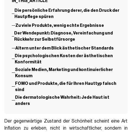
IN_THIS_ARTICLE
Die persönliche Erfahrung derer, die den Druck der
Hautpflege spüren
Zu viele Produkte, wenig echte Ergebnisse
Der Wendepunkt: Diagnose, Vereinfachung und
Rückkehr zur Selbstfürsorge
Altern unter dem Blick ästhetischer Standards
Die psychologischen Kosten der ästhetischen
Konformität
Soziale Medien, Marketing und kontinuierlicher
Konsum
FOMO und Produkte, die für Ihren Hauttyp falsch
sind
Die dermatologische Wahrheit: Jede Haut ist
anders
Der gegenwärtige Zustand der Schönheit scheint eine Art
Inflation zu erleben, nicht in wirtschaftlicher, sondern in