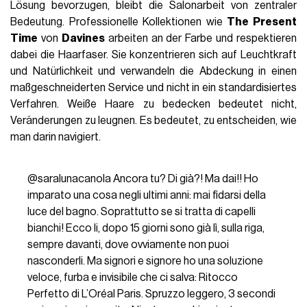
Lösung bevorzugen, bleibt die Salonarbeit von zentraler
Bedeutung. Professionelle Kollektionen wie
The Present
Time
von
Davines
arbeiten an der Farbe und respektieren
dabei die Haarfaser. Sie konzentrieren sich auf Leuchtkraft
und Natürlichkeit und verwandeln die Abdeckung in einen
maßgeschneiderten Service und nicht in ein standardisiertes
Verfahren. Weiße Haare zu bedecken bedeutet nicht,
Veränderungen zu leugnen. Es bedeutet, zu entscheiden, wie
man darin navigiert.
@saralunacanola
Ancora tu? Di già?! Ma dai!! Ho
imparato una cosa negli ultimi anni: mai fidarsi della
luce del bagno. Soprattutto se si tratta di capelli
bianchi! Ecco li, dopo 15 giorni sono già lì, sulla riga,
sempre davanti, dove ovviamente non puoi
nasconderli. Ma signori e signore ho una soluzione
veloce, furba e invisibile che ci salva: Ritocco
Perfetto di L’Oréal Paris. Spruzzo leggero, 3 secondi