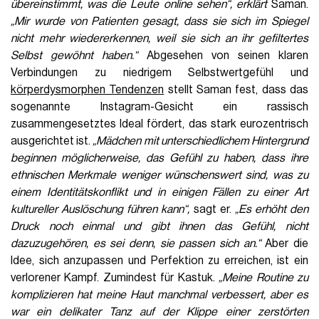
übereinstimmt, was die Leute online sehen“, erklärt
Saman.
„Mir wurde von Patienten gesagt, dass sie sich im Spiegel
nicht mehr wiedererkennen, weil sie sich an ihr gefiltertes
Selbst gewöhnt haben.“
Abgesehen von seinen klaren
Verbindungen zu niedrigem Selbstwertgefühl und
körperdysmorphen Tendenzen
stellt Saman fest, dass das
sogenannte Instagram-Gesicht ein rassisch
zusammengesetztes Ideal fördert, das stark eurozentrisch
ausgerichtet ist.
„Mädchen mit unterschiedlichem Hintergrund
beginnen möglicherweise, das Gefühl zu haben, dass ihre
ethnischen Merkmale weniger wünschenswert sind, was zu
einem Identitätskonflikt und in einigen Fällen zu einer Art
kultureller Auslöschung führen kann“,
sagt er.
„Es erhöht den
Druck noch einmal und gibt ihnen das Gefühl, nicht
dazuzugehören, es sei denn, sie passen sich an.“
Aber die
Idee, sich anzupassen und Perfektion zu erreichen, ist ein
verlorener Kampf. Zumindest für Kastuk.
„Meine Routine zu
komplizieren hat meine Haut manchmal verbessert, aber es
war ein delikater Tanz auf der Klippe einer zerstörten