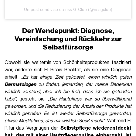
Un post condiviso da nss G-Club (@nssgclub)
Der Wendepunkt: Diagnose,
Vereinfachung und Rückkehr zur
Selbstfürsorge
Obwohl sie weiterhin von Schönheitsprodukten fasziniert
war, änderte sich El Rifais Realität, als sie eine Diagnose
erhielt.
„Es hat einige Zeit gekostet, einen wirklich guten
Dermatologen
zu finden, jemanden, der meine Bedenken
wirklich verstand, aber ich bin froh, dass ich sie gefunden
habe“,
gesteht sie.
„Die
Hautpflege
war so überwältigend
geworden, und die Reduzierung der Anzahl der Produkte hat
wirklich geholfen. Es ist wieder Selbstfürsorge geworden,
etwas Meditatives, das mir wirklich Spaß macht
.“ Während El
Rifai das Vergnügen der
Selbstpflege wiederentdeckt
hat, das mit einer Hautpflegeroutine
einhergeht, ist