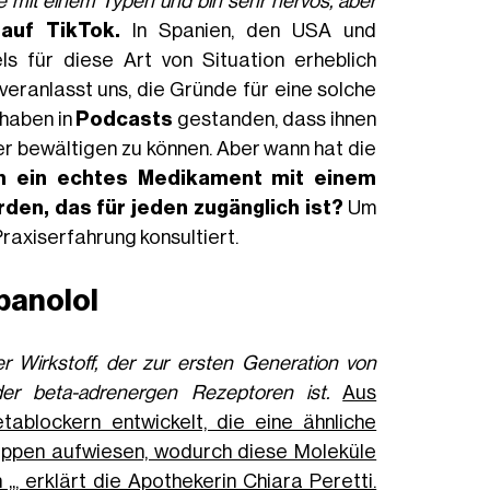
e mit einem Typen und bin sehr nervös, aber
 auf TikTok.
In Spanien, den USA und
ls für diese Art von Situation erheblich
 veranlasst uns, die Gründe für eine solche
haben in
Podcasts
gestanden, dass ihnen
r bewältigen zu können. Aber wann hat die
n ein echtes Medikament mit einem
en, das für jeden zugänglich ist?
Um
raxiserfahrung konsultiert.
panolol
er Wirkstoff, der zur ersten Generation von
 der beta-adrenergen Rezeptoren ist.
Aus
ablockern entwickelt, die eine ähnliche
ruppen aufwiesen, wodurch diese Moleküle
, erklärt die Apothekerin Chiara Peretti.