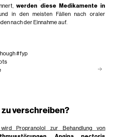
nnert,
werden diese Medikamente in
nd in den meisten Fällen nach oraler
nden nach der Einnahme auf.
 though
#fyp
ots
e
s
zu verschreiben?
 wird Propranolol zur Behandlung von
ythmusstörungen
,
Angina pectoris