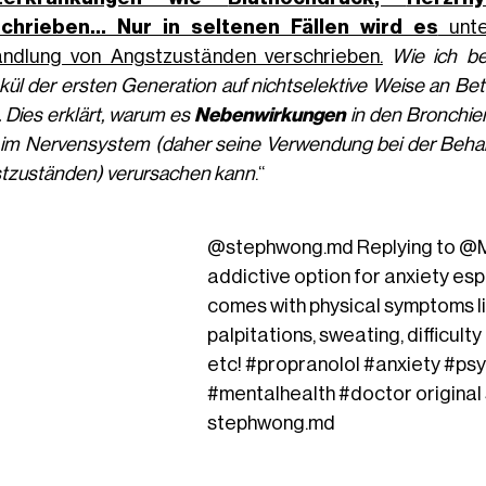
chrieben... Nur in seltenen Fällen wird es
unte
ndlung von Angstzuständen verschrieben.
Wie ich be
ül der ersten Generation auf nichtselektive Weise an Beta
 Dies erklärt, warum es
Nebenwirkungen
in den Bronchien
 im Nervensystem (daher seine Verwendung bei der Behan
tzuständen) verursachen kann
.“
@stephwong.md
Replying to @
addictive option for anxiety espec
comes with physical symptoms l
palpitations, sweating, difficulty
etc!
#propranolol
#anxiety
#psy
#mentalhealth
#doctor
original
stephwong.md