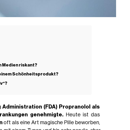
n Medien riskant?
 einem Schönheitsprodukt?
iv“?
 Administration (FDA)
Propranolol
als
krankungen genehmigte.
Heute ist das
n
oft als eine Art magische Pille beworben,