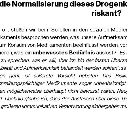
t die Normalisierung dieses Drogen
riskant?
 oft stoßen wir beim Scrollen in den sozialen Medien
kaments besprochen werden, was unsere Aufmerksamkei
zum Konsum von Medikamenten beeinflusst werden, von 
tieren, was ein
unbewusstes Bedürfnis
auslöst?
„Es 
s zu sprechen, was er will, aber ich bin der festen Übe
bilität und Aufmerksamkeit behandelt werden sollten“,
sag
en geht, ist äußerste Vorsicht geboten. Das Risi
chreibungspflichtiger Medikamente sogar unbeabsichtigt
en möglicherweise überhaupt nicht bewusst waren, Neug
t. Deshalb glaube ich, dass der Austausch über diese 
 größeren kommunikativen Verantwortung einhergehen muss,