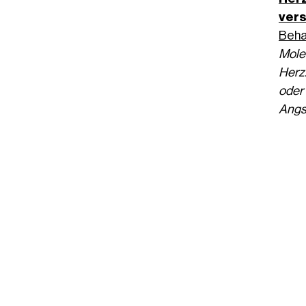
vers
Beha
Molek
Herz.
oder
Angs