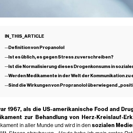
IN_THIS_ARTICLE
Definition von Propanolol
Ist es üblich, es gegen Stress zu verschreiben?
Ist die Normalisierung dieses Drogenkonsums in soziale
Werden Medikamente in der Welt der Kommunikation zu
Sind die Wirkungen von Propranolol überwiegend „posit
ar 1967, als die US-amerikanische
Food and Drug
ikament zur Behandlung von Herz-Kreislauf-Er
kament in aller Munde und wird in den
sozialen Medie