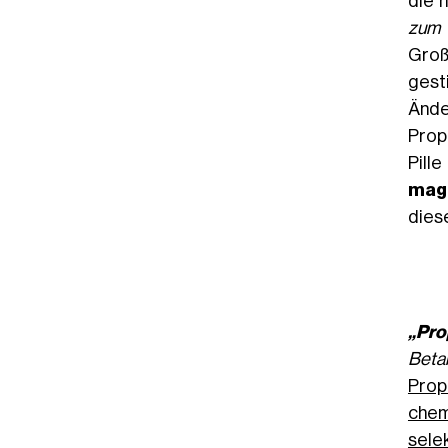
die h
zum 
Groß
gest
Ände
Prop
Pill
magi
dies
„Pro
Beta
Prop
chem
sele