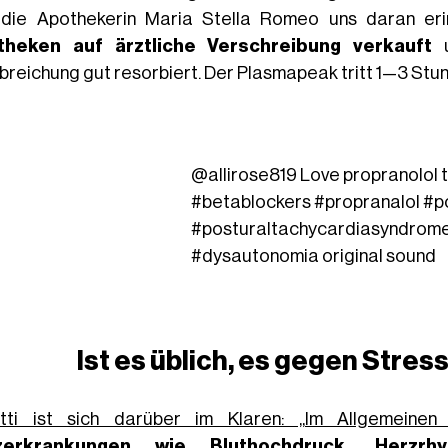
die Apothekerin Maria Stella Romeo uns daran eri
theken auf ärztliche Verschreibung verkauft
u
breichung gut resorbiert. Der Plasmapeak tritt 1—3 Stu
@allirose819
Love propranolol
#betablockers
#propranalol
#p
#posturaltachycardiasyndrom
#dysautonomia
original sound
Ist es üblich, es gegen
Stres
tti ist sich darüber im Klaren: „Im Allgemeinen
zerkrankungen wie
Bluthochdruck
,
Herzrh