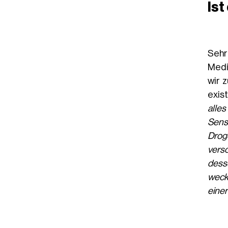
Is
Sehr
Medi
wir 
exis
alle
Sensi
Drog
vers
dess
weck
einer
st
This “chill pill” might