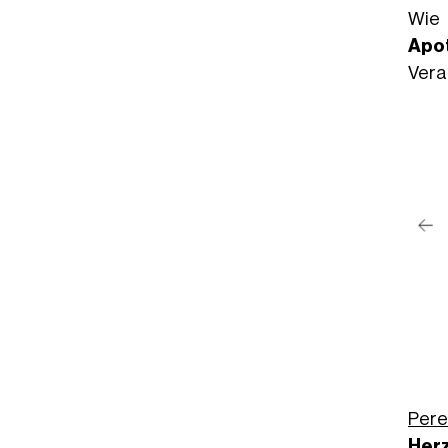
Wie 
Apo
Vera
 — from influencers to
ere’s the truth from a
serves real treatment
your health at risk.
Pere
Her