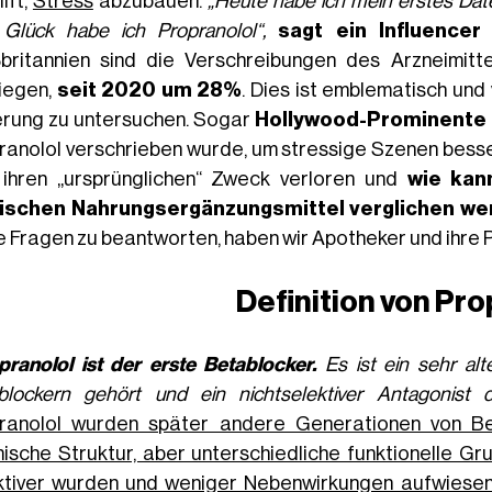
ilft,
Stress
abzubauen.
„Heute habe ich mein erstes Dat
Glück habe ich Propranolol“,
sagt ein Influencer
britannien sind die Verschreibungen des Arzneimitte
iegen,
seit 2020 um 28%
. Dies ist emblematisch und
rung zu untersuchen. Sogar
Hollywood-Prominente
ranolol verschrieben wurde, um stressige Szenen besse
e ihren „ursprünglichen“ Zweck verloren und
wie kan
schen Nahrungsergänzungsmittel verglichen werd
e Fragen zu beantworten, haben wir Apotheker und ihre P
Definition von
Pro
pranolol ist der erste Betablocker.
Es ist ein sehr alt
blockern gehört und ein nichtselektiver Antagonist
ranolol wurden später andere Generationen von Bet
ische Struktur, aber unterschiedliche funktionelle G
ktiver wurden und weniger Nebenwirkungen aufwiesen „