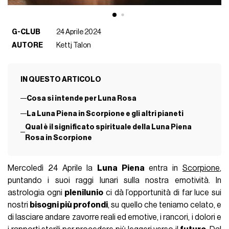
G-CLUB
24 Aprile 2024
AUTORE
Kettj Talon
IN QUESTO ARTICOLO
Cosa si intende per Luna Rosa
La Luna Piena in Scorpione e gli altri pianeti
Qual è il significato spirituale della Luna Piena
Rosa in Scorpione
Mercoledì 24 Aprile la
Luna Piena
entra in
Scorpione
,
puntando i suoi raggi lunari sulla nostra emotività. In
astrologia ogni
plenilunio
ci dà l’opportunità di far luce sui
nostri
bisogni più profondi
, su quello che teniamo celato, e
di lasciare andare zavorre reali ed emotive, i rancori, i dolori e