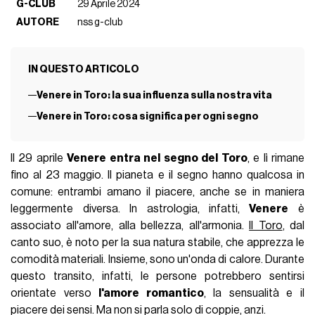
G-CLUB
29 Aprile 2024
AUTORE
nss g-club
IN QUESTO ARTICOLO
Venere in Toro: la sua influenza sulla nostra vita
Venere in Toro: cosa significa per ogni segno
Il 29 aprile
Venere entra nel segno del Toro
, e lì rimane
fino al 23 maggio. Il pianeta e il segno hanno qualcosa in
comune: entrambi amano il piacere, anche se in maniera
leggermente diversa. In astrologia, infatti,
Venere
è
associato all'amore, alla bellezza, all'armonia.
Il Toro
, dal
canto suo, è noto per la sua natura stabile, che apprezza le
comodità materiali. Insieme, sono un'onda di calore. Durante
questo transito, infatti, le persone potrebbero sentirsi
orientate verso
l'amore romantico
, la sensualità e il
piacere dei sensi. Ma non si parla solo di coppie, anzi.