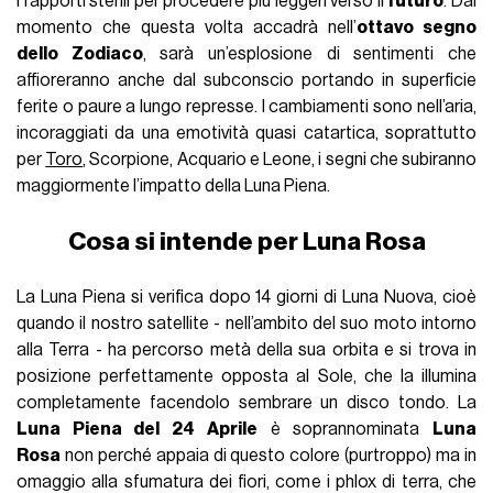
i rapporti sterili per procedere più leggeri verso il
futuro
. Dal
momento che questa volta accadrà nell’
ottavo segno
dello Zodiaco
, sarà un’esplosione di sentimenti che
affioreranno anche dal subconscio portando in superficie
ferite o paure a lungo represse. I cambiamenti sono nell’aria,
incoraggiati da una emotività quasi catartica, soprattutto
per
Toro
, Scorpione, Acquario e Leone, i segni che subiranno
maggiormente l’impatto della Luna Piena.
Cosa si intende per Luna Rosa
La Luna Piena si verifica dopo 14 giorni di Luna Nuova, cioè
quando il nostro satellite - nell’ambito del suo moto intorno
alla Terra - ha percorso metà della sua orbita e si trova in
posizione perfettamente opposta al Sole, che la illumina
completamente facendolo sembrare un disco tondo. La
Luna Piena del 24 Aprile
è soprannominata
Luna
Rosa
non perché appaia di questo colore (purtroppo) ma in
omaggio alla sfumatura dei fiori, come i phlox di terra, che