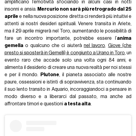
amplificano l’emotività sfociando in alcuni casi in notti
insonni e ansia.
Mercurio non sarà più retrogrado dal 25
aprile
e nella nuova posizione diretta ci renderà più intuitivi e
attenti ai nostri desideri spirituali. Venere transita in Ariete,
ma il 29 aprile migrerà nel Toro, aumentando le possibilità di
fare un incontro importante, potrebbe essere l’
anima
gemella
o qualcuno che ci aiuterà
nel lavoro
.
Giove (che
presto si sposterà in Gemelli) è congiunto a Urano in Toro
, un
evento raro che accade solo una volta ogni 84 anni, e
alimenta il desiderio di creare una nuova realtà per noi stessi
e per il mondo.
Plutone
, il pianeta associato alle nostre
paure, ossessioni e istinti di sopravvivenza, sta continuando
il suo lento transito in Aquario, incoraggiandoci a pensare in
modo diverso e a liberarci dal passato, ma anche ad
affrontare timori e questioni
a testa alta
.