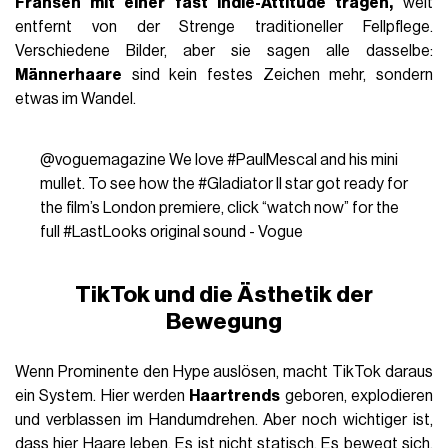
Fransen mit einer fast Indie-Attitüde tragen,
weit
entfernt von der Strenge traditioneller Fellpflege.
Verschiedene Bilder, aber sie sagen alle dasselbe:
Männerhaare
sind kein festes Zeichen mehr, sondern
etwas im Wandel.
@voguemagazine
We love
#PaulMescal
and his mini
mullet. To see how the
#Gladiator
II star got ready for
the film’s London premiere, click “watch now” for the
full
#LastLooks
original sound - Vogue
TikTok und die Ästhetik der
Bewegung
Wenn Prominente den Hype auslösen, macht TikTok daraus
ein System. Hier werden
Haartrends
geboren, explodieren
und verblassen im Handumdrehen. Aber noch wichtiger ist,
dass hier Haare leben. Es ist nicht statisch. Es bewegt sich,