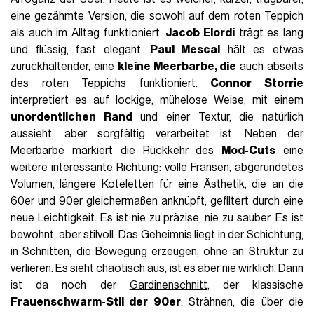
eine gezähmte Version, die sowohl auf dem roten Teppich
als auch im Alltag funktioniert.
Jacob Elordi
trägt es lang
und flüssig, fast elegant.
Paul Mescal
hält es etwas
zurückhaltender, eine
kleine Meerbarbe, die
auch abseits
des roten Teppichs funktioniert.
Connor Storrie
interpretiert es auf lockige, mühelose Weise, mit einem
unordentlichen Rand
und einer Textur, die natürlich
aussieht, aber sorgfältig verarbeitet ist. Neben der
Meerbarbe markiert die Rückkehr des
Mod-Cuts
eine
weitere interessante Richtung: volle Fransen, abgerundetes
Volumen, längere Koteletten für eine Ästhetik, die an die
60er und 90er gleichermaßen anknüpft, gefiltert durch eine
neue Leichtigkeit. Es ist nie zu präzise, nie zu sauber. Es ist
bewohnt, aber stilvoll. Das Geheimnis liegt in der Schichtung,
in Schnitten, die Bewegung erzeugen, ohne an Struktur zu
verlieren. Es sieht chaotisch aus, ist es aber nie wirklich. Dann
ist da noch der
Gardinenschnitt
, der klassische
Frauenschwarm-Stil der 90er
: Strähnen, die über die