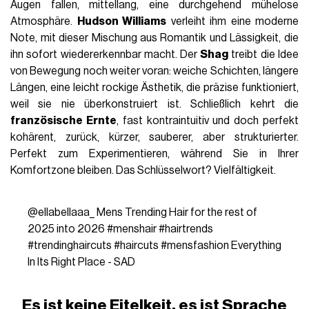
Augen fallen, mittellang, eine durchgehend mühelose
Atmosphäre.
Hudson Williams
verleiht ihm eine moderne
Note, mit dieser Mischung aus Romantik und Lässigkeit, die
ihn sofort wiedererkennbar macht. Der
Shag
treibt die Idee
von Bewegung noch weiter voran: weiche Schichten, längere
Längen, eine leicht rockige Ästhetik, die präzise funktioniert,
weil sie nie überkonstruiert ist. Schließlich kehrt die
französische Ernte
, fast kontraintuitiv und doch perfekt
kohärent, zurück, kürzer, sauberer, aber strukturierter.
Perfekt zum Experimentieren, während Sie in Ihrer
Komfortzone bleiben. Das Schlüsselwort? Vielfältigkeit.
@ellabellaaa_
Mens Trending Hair for the rest of
2025 into 2026
#menshair
#hairtrends
#trendinghaircuts
#haircuts
#mensfashion
Everything
In Its Right Place - SAD
Es ist keine Eitelkeit, es ist Sprache