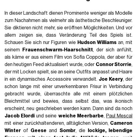
In dieser Landschaft dienen Prominente weniger als Modelle
zum Nachahmen als vielmehr als ästhetische Beschleuniger.
Sie diktieren nicht mehr, sie eröffnen Möglichkeiten. Und vor
allem zeigen sie, dass Veränderung Teil des Spiels ist.
Schauen Sie sich nur Figuren wie
Hudson Williams
an, mit
seinem
Frauenschwarm-Haarschnitt
, der sich anfühlt,
als käme er aus einem Film von Sofia Coppola, der aber für
den heutigen Feed aktualisiert wurde, oder
Connor Storrie
,
der mit Locken spielt, sie an seine Outfits anpasst und Haare
in ein dynamisches Accessoire verwandelt.
Joe Keery
, der
schon lange mit einer unverkennbaren Frisur in Verbindung
gebracht wurde, überraschte alle mit einem plötzlichen
Bleichmittel und bewies, dass selbst das, was ikonisch
erscheint, neu geschrieben werden kann. Dann sind da noch
Jacob Elordi
und seine
weiche Meerbarbe
,
Paul Mescal
mit einer zurückhaltenderen, alltäglichen Version,
Cameron
Winter
of
Geese
and
Sombr
, die
lockige, lebendige