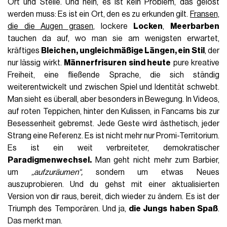
Ort und Stelle. Und nein, es ist kein Problem, das gelöst
werden muss: Es ist ein Ort, den es zu erkunden gilt.
Fransen,
die die Augen grasen
, lockere
Locken
,
Meerbarben
tauchen da auf, wo man sie am wenigsten erwartet,
kräftiges
Bleichen, ungleichmäßige Längen, ein Stil
, der
nur lässig wirkt.
Männerfrisuren sind heute
pure kreative
Freiheit, eine fließende Sprache, die sich ständig
weiterentwickelt und zwischen Spiel und Identität schwebt.
Man sieht es überall, aber besonders in Bewegung. In Videos,
auf roten Teppichen, hinter den Kulissen, in Fancams bis zur
Besessenheit gebremst. Jede Geste wird ästhetisch, jeder
Strang eine Referenz. Es ist nicht mehr nur Promi-Territorium.
Es ist ein weit verbreiteter, demokratischer
Paradigmenwechsel.
Man geht nicht mehr zum Barbier,
um
„aufzuräumen“,
sondern um etwas Neues
auszuprobieren. Und du gehst mit einer aktualisierten
Version von dir raus, bereit, dich wieder zu ändern. Es ist der
Triumph des Temporären. Und ja,
die Jungs haben Spaß
.
Das merkt man.