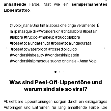
anhaltende
Farbe, fast wie ein
semipermanentes
Lippentattoo
.
@volpi_nana
Una tinta labbra che tinge veramente! È
la lip masque di @Wonderskin
#tintalabbra
#lipstain
#labbra
#trucco
#makeup
#truccolabbra
#rossettoalungatenuta
#rossettoalungadurata
#rossettowaterproof
#rossettoliquido
#wonderskinbeauty
#wonderskinlipstain
#wonderskinlipmasque
suono originale - Anna Volpi
Was sind Peel-Off-Lippentöne und
warum sind sie so viral?
Abziehbare Lippentönungen sorgen durch ein einzigartiges
Aufbringen und Entfernen für lang anhaltende Farbe. Die