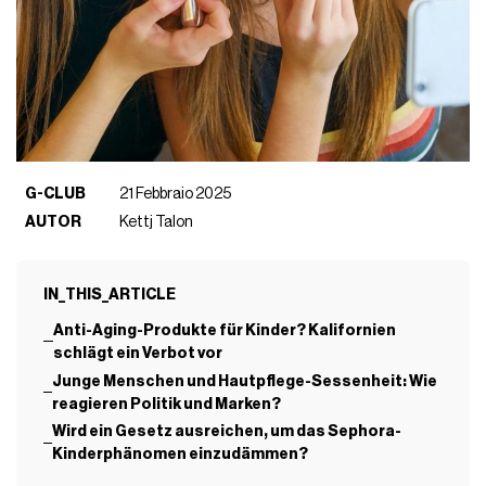
G-CLUB
21 Febbraio 2025
AUTOR
Kettj Talon
IN_THIS_ARTICLE
Anti-Aging-Produkte für Kinder? Kalifornien
schlägt ein Verbot vor
Junge Menschen und Hautpflege-Sessenheit: Wie
reagieren Politik und Marken?
Wird ein Gesetz ausreichen, um das Sephora-
Kinderphänomen einzudämmen?