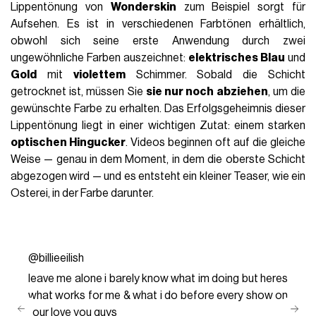
Lippentönung von
Wonderskin
zum Beispiel sorgt für
Aufsehen. Es ist in verschiedenen Farbtönen erhältlich,
obwohl sich seine erste Anwendung durch zwei
ungewöhnliche Farben auszeichnet:
elektrisches Blau
und
Gold
mit
violettem
Schimmer. Sobald die Schicht
getrocknet ist, müssen Sie
sie nur noch abziehen
, um die
gewünschte Farbe zu erhalten. Das Erfolgsgeheimnis dieser
Lippentönung liegt in einer wichtigen Zutat: einem starken
optischen Hingucker
. Videos beginnen oft auf die gleiche
Weise — genau in dem Moment, in dem die oberste Schicht
abgezogen wird — und es entsteht ein kleiner Teaser, wie ein
Osterei, in der Farbe darunter.
@billieeilish
leave me alone i barely know what im doing but heres
what works for me & what i do before every show on
tour love you guys