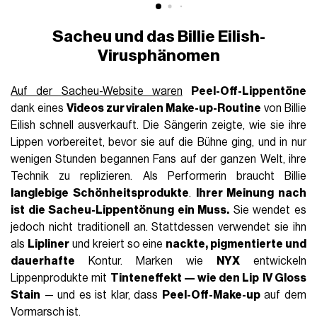
Sacheu und das Billie Eilish-
Virusphänomen
Auf der
Sacheu-Website waren
Peel-Off-Lippentöne
dank eines
Videos zur viralen Make-up-Routine
von Billie
Eilish schnell ausverkauft. Die Sängerin zeigte, wie sie ihre
Lippen vorbereitet, bevor sie auf die Bühne ging, und in nur
wenigen Stunden begannen Fans auf der ganzen Welt, ihre
Technik zu replizieren. Als Performerin braucht Billie
langlebige Schönheitsprodukte
.
Ihrer Meinung nach
ist die
Sacheu-Lippentönung
ein Muss.
Sie wendet es
jedoch nicht traditionell an. Stattdessen verwendet sie ihn
als
Lipliner
und kreiert so eine
nackte, pigmentierte und
dauerhafte
Kontur. Marken wie
NYX
entwickeln
Lippenprodukte mit
Tinteneffekt — wie den Lip
IV Gloss
Stain
— und es ist klar, dass
Peel-Off-Make-up
auf dem
Vormarsch ist.