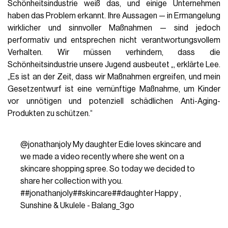
Schönheitsindustrie weiß das, und einige Unternehmen
haben das Problem erkannt. Ihre Aussagen — in Ermangelung
wirklicher und sinnvoller Maßnahmen — sind jedoch
performativ und entsprechen nicht verantwortungsvollem
Verhalten. Wir müssen verhindern, dass die
Schönheitsindustrie unsere Jugend ausbeutet „, erklärte Lee.
„Es ist an der Zeit, dass wir Maßnahmen ergreifen, und mein
Gesetzentwurf ist eine vernünftige Maßnahme, um Kinder
vor unnötigen und potenziell schädlichen Anti-Aging-
Produkten zu schützen.“
@jonathanjoly
My daughter Edie loves skincare and
we made a video recently where she went on a
skincare shopping spree. So today we decided to
share her collection with you.
#
#jonathanjoly
#
#skincare
#
#daughter
Happy ,
Sunshine & Ukulele - Balang_3go