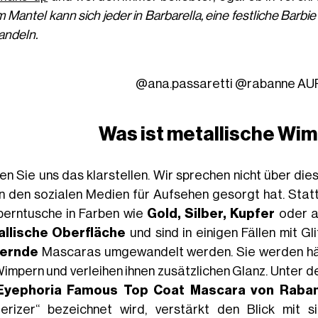
 Mantel kann sich jeder in Barbarella, eine festliche Barbi
andeln.
@ana.passaretti
@rabanne
AUR
Was ist metallische Wi
en Sie uns das klarstellen. Wir sprechen nicht über die
in den sozialen Medien für Aufsehen gesorgt hat. Statt
erntusche in Farben wie
Gold, Silber, Kupfer
oder a
llische Oberfläche
und sind in einigen Fällen mit Gl
zernde
Mascaras umgewandelt werden. Sie werden häuf
Wimpern und verleihen ihnen zusätzlichen Glanz. Unter 
Eyephoria Famous Top Coat Mascara von Raba
tterizer“ bezeichnet wird, verstärkt den Blick mit 