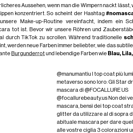
rlicheres Aussehen, wenn man die Wimpern nackt lässt,
Lippen konzentriert. So scheint der Hashtag
#nomasc
unsere Make-up-Routine vereinfacht, indem ein Sch
ara tot ist. Bevor wir unsere Röhren und Zauberstäbe 
al durch TikTok zu scrollen. Während traditionelle
sc
int, werden neue Farben immer beliebter, wie das subtil
ante
Burgunderrot
und lebendige Farben wie
Blau, Lil
@manumantiu
I top coat più lum
metaverso sono loro: Gli Star dri
mascara di @FOCALLURE US
@focallurebeauty.us Non dei ver
mascara, bensì dei top coat stra
glitter da utilizzare al di sopra 
abituale mascara per dare quel
alle vostre ciglia 3 colorazioni u