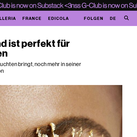
LLERIA
FRANCE
EDICOLA
FOLGEN
DE
 ist perfekt für
en
uchten bringt, noch mehr in seiner
on