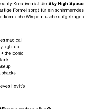
Beauty-Kreativen ist die
Sky High Space
tartige Formel sorgt für ein schimmerndes
f herkömmliche Wimperntusche aufgetragen
es magical i
y high top
+ the iconic
lack!
akeup
uphacks
reyes
Hey It's