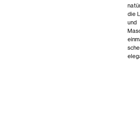
natü
die 
und 
Masc
einm
sche
eleg