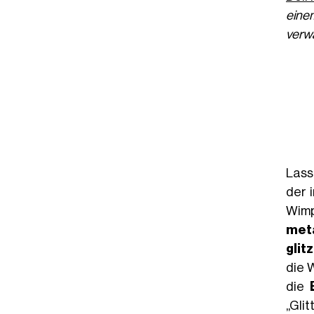
einem
verw
Lass
der 
Wimp
meta
glit
die 
die
„Gli