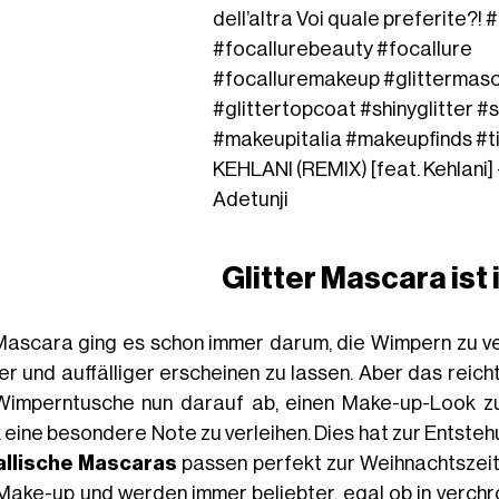
dell’altra Voi quale preferite?!
#
#focallurebeauty
#focallure
#focalluremakeup
#glittermas
#glittertopcoat
#shinyglitter
#s
#makeupitalia
#makeupfinds
#t
KEHLANI (REMIX) [feat. Kehlani]
Adetunji
Glitter Mascara ist
Mascara ging es schon immer darum, die Wimpern zu ve
er und auffälliger erscheinen zu lassen. Aber das reich
Wimperntusche nun darauf ab, einen Make-up-Look zu
 eine besondere Note zu verleihen. Dies hat zur Entste
llische Mascaras
passen perfekt zur Weihnachtszeit
 Make-up
und werden immer beliebter, egal ob in verch