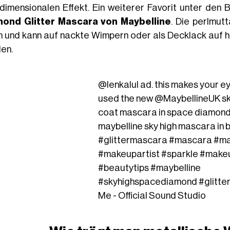
idimensionalen Effekt. Ein weiterer Favorit unter den 
ond Glitter Mascara von Maybelline
. Die perlmut
sh und kann auf nackte Wimpern oder als Decklack au
en.
@lenkalul
ad. this makes your ey
used the new @MaybellineUK sk
coat mascara in space diamond 
maybelline sky high mascara in b
#glittermascara
#mascara
#m
#makeupartist
#sparkle
#make
#beautytips
#maybelline
#skyhighspacediamond
#glitte
Me - Official Sound Studio