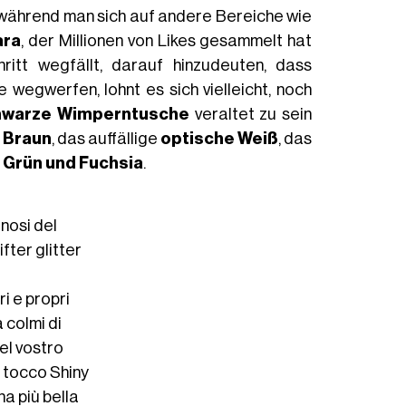
 während man sich auf andere Bereiche wie
ara
, der Millionen von Likes gesammelt hat
ritt wegfällt, darauf hinzudeuten, dass
wegwerfen, lohnt es sich vielleicht, noch
hwarze Wimperntusche
veraltet zu sein
e
Braun
, das auffällige
optische Weiß
, das
a, Grün und Fuchsia
.
inosi del
fter glitter
i e propri
 colmi di
del vostro
 tocco Shiny
na più bella