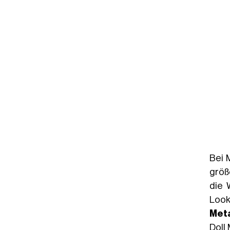
Bei 
größ
die 
Look
Meta
Doll