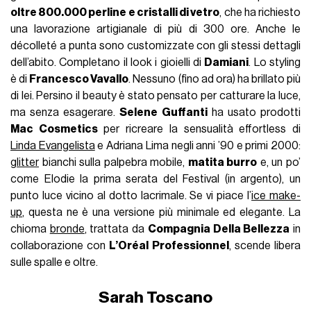
oltre 800.000 perline e cristalli di vetro
, che ha richiesto
una lavorazione artigianale di più di 300 ore. Anche le
décolleté a punta sono customizzate con gli stessi dettagli
dell’abito. Completano il look i gioielli di
Damiani
. Lo styling
è di
Francesco Vavallo
. Nessuno (fino ad ora) ha brillato più
di lei. Persino il beauty è stato pensato per catturare la luce,
ma senza esagerare.
Selene Guffanti
ha usato prodotti
Mac Cosmetics
per ricreare la sensualità effortless di
Linda Evangelista
e Adriana Lima negli anni ’90 e primi 2000:
glitter
bianchi sulla palpebra mobile,
matita burro
e, un po’
come Elodie la prima serata del Festival (in argento), un
punto luce vicino al dotto lacrimale. Se vi piace l’
ice make-
up
, questa ne è una versione più minimale ed elegante. La
chioma
bronde
, trattata da
Compagnia Della Bellezza
in
collaborazione con
L’Oréal Professionnel
, scende libera
sulle spalle e oltre.
Sarah Toscano