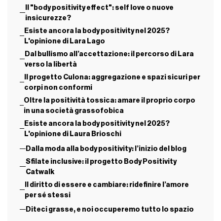
Il "body positivity effect": self love o nuove
insicurezze?
Esiste ancora la body positivity nel 2025?
L'opinione di Lara Lago
Dal bullismo all’accettazione: il percorso di Lara
verso la libertà
Il progetto Culona: aggregazione e spazi sicuri per
corpi non conformi
Oltre la positività tossica: amare il proprio corpo
in una società grassofobica
Esiste ancora la body positivity nel 2025?
L'opinione di Laura Brioschi
Dalla moda alla body positivity: l’inizio del blog
Sfilate inclusive: il progetto Body Positivity
Catwalk
Il diritto di essere e cambiare: ridefinire l’amore
per sé stessi
Diteci grasse, e noi occuperemo tutto lo spazio