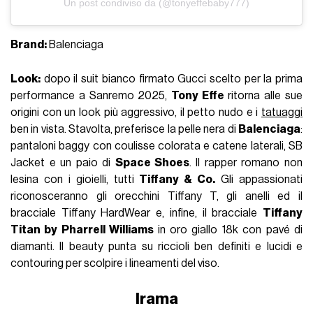
Un post condiviso da (@tonyeffebaby777)
Brand:
Balenciaga
Look:
dopo il suit bianco firmato Gucci scelto per la prima
performance a Sanremo 2025,
Tony Effe
ritorna alle sue
origini con un look più aggressivo, il petto nudo e i
tatuaggi
ben in vista. Stavolta, preferisce la pelle nera di
Balenciaga
:
pantaloni baggy con coulisse colorata e catene laterali, SB
Jacket e un paio di
Space Shoes
. Il rapper romano non
lesina con i gioielli, tutti
Tiffany & Co.
Gli appassionati
riconosceranno gli orecchini Tiffany T, gli anelli ed il
bracciale Tiffany HardWear e, infine, il bracciale
Tiffany
Titan by Pharrell Williams
in oro giallo 18k con pavé di
diamanti. Il beauty punta su riccioli ben definiti e lucidi e
contouring per scolpire i lineamenti del viso.
Irama