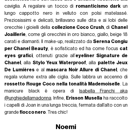
caviglia. A regalare un tocco di
romanticismo dark
un
lungo cappotto nero in velluto con polsi matelassé.
Preziosissimi e delicati, brillavano sulle dita e ai lobi delle
orecchie i gioielli della
collezione Coco Crush
, di
Chanel
Joaillerie
, come gli orecchini in oro bianco, giallo, beige 18
carati e diamanti. Il make-up, realizzato da
Serena Congiu
per Chanel Beauty
, è sofisticato ed ha come focus
cat
eyes grafici
, ottenuti grazie all’
eyeliner Signature de
Chanel
, alla
Stylo Yeux Waterproof
, alla
palette Jeux
De Lumières
e al
mascara Noir Allure di Chanel
, che
regala volume extra alle ciglia. Sulle labbra un accenno di
rossetto Rouge Coco nella tonalità Mademoiselle
. La
manicure black è opera di
Isabella Franchi aka
@unghiedellamadonna
. Infine,
Erisson Musella
ha raccolto
i capelli di Joan in una lunga treccia, fermata dall’alto con un
grande
fiocco nero
. Tres chic!
Noemi