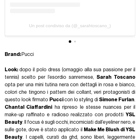
Un post condiviso da (@_sarahtoscano_)
Brand:
Pucci
Look:
dopo il polo dress (omaggio alla sua passione per il
tennis) scelto per l’esordio sanremese,
Sarah Toscano
opta per una mini tutina nera con dettagli in rosa e bianco,
colori che tingono i pattern dei collant, veri protagonisti di
questo look firmato
Pucci
con lo styling di
Simone Furlan
.
Chantal Ciaffardini
ha ripreso le stesse nuances per il
make-up raffinato e radioso realizzato con prodotti
YSL
Beauty
. Il focus è sugli occhi, incorniciati dall’eyeliner nero, e
sulle gote, dove è stato applicato il
Make Me Blush di YSL
Beauty
. I capelli, curati da ghd, sono liberi, leggermente