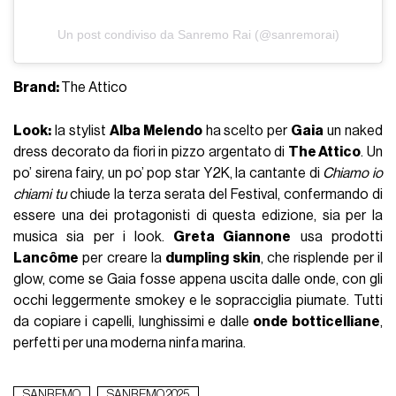
Un post condiviso da Sanremo Rai (@sanremorai)
Brand:
The Attico
Look:
la stylist
Alba Melendo
ha scelto per
Gaia
un naked
dress decorato da fiori in pizzo argentato di
The Attico
. Un
po’ sirena fairy, un po’ pop star Y2K, la cantante di
Chiamo io
chiami tu
chiude la terza serata del Festival, confermando di
essere una dei protagonisti di questa edizione, sia per la
musica sia per i look.
Greta Giannone
usa prodotti
Lancôme
per creare la
dumpling skin
, che risplende per il
glow, come se Gaia fosse appena uscita dalle onde, con gli
occhi leggermente smokey e le sopracciglia piumate. Tutti
da copiare i capelli, lunghissimi e dalle
onde botticelliane
,
perfetti per una moderna ninfa marina.
SANREMO
SANREMO 2025