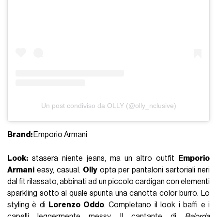
Un post condiviso da OLLY (@olly_nclusive)
Brand:
Emporio Armani
Look:
stasera niente jeans, ma un altro outfit
Emporio
Armani
easy, casual.
Olly
opta per pantaloni sartoriali neri
dal fit rilassato, abbinati ad un piccolo cardigan con elementi
sparkling sotto al quale spunta una canotta color burro. Lo
styling è di
Lorenzo Oddo
. Completano il look i baffi e i
capelli leggermente messy. Il cantante di
Balorda