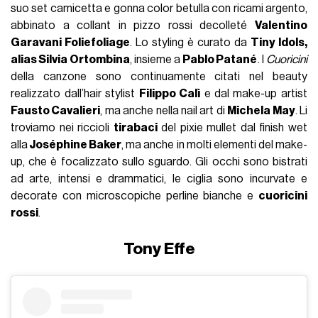
suo set camicetta e gonna color betulla con ricami argento,
abbinato a collant in pizzo rossi decolleté
Valentino
Garavani Foliefoliage
. Lo styling è curato da
Tiny Idols,
alias Silvia Ortombina
, insieme a
Pablo Patané
. I
Cuoricini
della canzone sono continuamente citati nel beauty
realizzato dall’hair stylist
Filippo Calì
e dal make-up artist
Fausto Cavalieri
, ma anche nella nail art di
Michela May
. Li
troviamo nei riccioli
tirabaci
del pixie mullet dal finish wet
alla
Joséphine Baker
, ma anche in molti elementi del make-
up, che è focalizzato sullo sguardo. Gli occhi sono bistrati
ad arte, intensi e drammatici, le ciglia sono incurvate e
decorate con microscopiche perline bianche e
cuoricini
rossi
.
Tony Effe