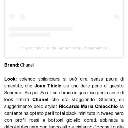
Un post condiviso da Sanremo Rai (@sanremorai)
Brand:
Chanel
Look:
volendo sbilanciarsi si può dire, senza paura di
smentite, che
Joan Thiele
sia una delle perle di questo
Sanremo. Sia per
Eco
, il suo brano in gara, sia per la serie di
look firmati
Chanel
che sta sfoggiando. Stasera, su
suggerimento dello stylist
Riccardo Maria Chiacchio
, la
cantante ha optato per il total black: mini tuta in tweed nero
con profili rossi e bottoni gioiello dorati, abbinata a
décolletées nere con tacco alto e cinturino-fiocchetto alla