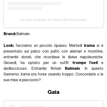
Un post condiviso da Irama (@irama.plume)
Brand:
Balmain
Look:
facciamo un piccolo ripasso. Martedì
Irama
si è
presentato sul palco con paltò con alamari e mostrine,
entrambi dorati, che ricordava le divise napoleoniche.
Giovedì, ha optato per un outfit
trompe l’oeil
e
sbrilluccicoso. Entrambi firmati
Balmain
. In questo
Sanremo, Irama sta forse osando troppo. Concordate o le
sue mise vi piacciono?
Gaia