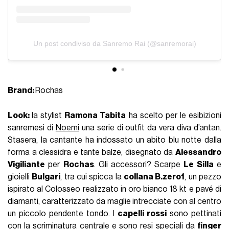
Un post condiviso da Sanremo Rai (@sanremorai)
Brand:
Rochas
Look:
la stylist
Ramona Tabita
ha scelto per le esibizioni
sanremesi di
Noemi
una serie di outfit da vera diva d’antan.
Stasera, la cantante ha indossato un abito blu notte dalla
forma a clessidra e tante balze, disegnato da
Alessandro
Vigiliante
per
Rochas
. Gli accessori? Scarpe
Le Silla
e
gioielli
Bulgari
, tra cui spicca la
collana B.zero1
, un pezzo
ispirato al Colosseo realizzato in oro bianco 18 kt e pavé di
diamanti, caratterizzato da maglie intrecciate con al centro
un piccolo pendente tondo. I
capelli rossi
sono pettinati
con la scriminatura centrale e sono resi speciali da
finger