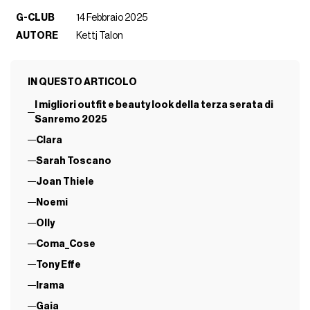
G-CLUB
14 Febbraio 2025
AUTORE
Kettj Talon
IN QUESTO ARTICOLO
I migliori outfit e beauty look della terza serata di
Sanremo 2025
Clara
Sarah Toscano
Joan Thiele
Noemi
Olly
Coma_Cose
Tony Effe
Irama
Gaia