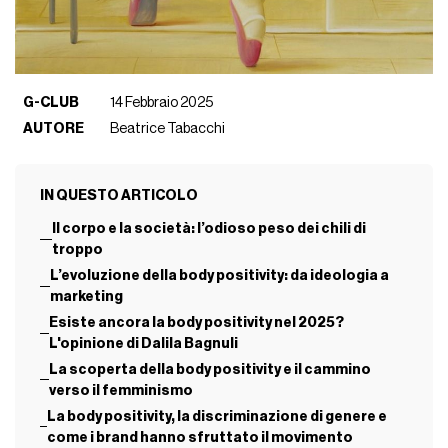
G-CLUB
14 Febbraio 2025
AUTORE
Beatrice Tabacchi
IN QUESTO ARTICOLO
Il corpo e la società: l’odioso peso dei chili di
troppo
L’evoluzione della body positivity: da ideologia a
marketing
Esiste ancora la body positivity nel 2025?
L'opinione di Dalila Bagnuli
La scoperta della body positivity e il cammino
verso il femminismo
La body positivity, la discriminazione di genere e
come i brand hanno sfruttato il movimento