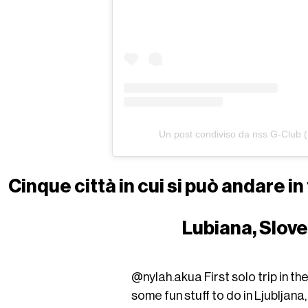
Un post condiviso da nss G-Club 
Cinque città in cui si può andare i
Lubiana, Slove
@nylah.akua
First solo trip in t
some fun stuff to do in Ljubljana