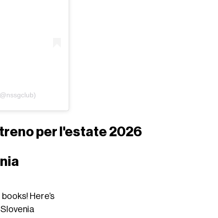
(@nssgclub)
n treno per l'estate 2026
nia
he books! Here’s
, Slovenia