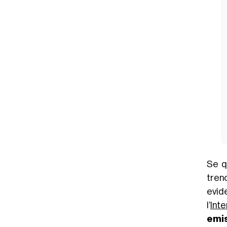
Se q
treno
evid
l’
Int
emis