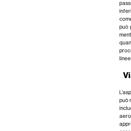
pass
infer
come 
può 
ment
quan
proc
linee
Vi
L’as
può 
incl
aero
appr