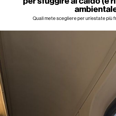
per sfuggire al caldo (e r
ambiental
Quali mete scegliere per un’estate più 