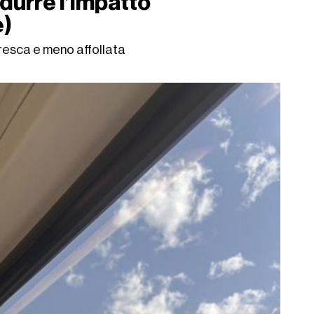
idurre l’impatto
e)
fresca e meno affollata