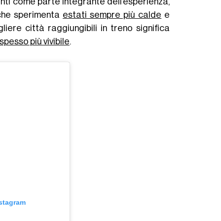
enti come parte integrante dell’esperienza,
 che sperimenta
estati sempre più calde
e
liere città raggiungibili in treno significa
spesso più vivibile
.
nstagram