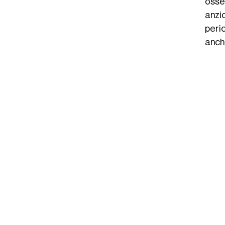
osse
anzi
peri
anch