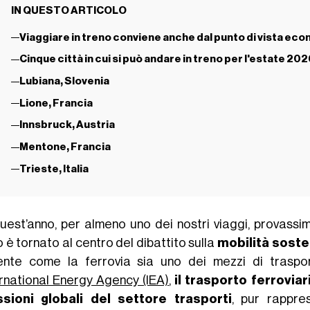
IN QUESTO ARTICOLO
Viaggiare in treno conviene anche dal punto di vista ec
Cinque città in cui si può andare in treno per l'estate 202
Lubiana, Slovenia
Lione, Francia
Innsbruck, Austria
Mentone, Francia
Trieste, Italia
uest’anno, per almeno uno dei nostri viaggi, provassim
 è tornato al centro del dibattito sulla
mobilità soste
ente come la ferrovia sia uno dei mezzi di traspo
ernational Energy Agency (IEA)
,
il trasporto ferrovia
sioni globali del settore trasporti
, pur rappre