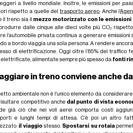
eggeri a livello mondiale. Inoltre, le emissioni per p
iori rispetto a quelle del
trasporto aereo
.
Anche l’
Agenz
il treno sia il
mezzo motorizzato con le emissioni 
produrre dalle cinque alle dieci volte più CO₂ rispett
re l’automobile privata continua a generare emissioni s
do a bordo viaggia una sola persona.
A rendere ancora 
esso di elettrificazione. Oggi oltre l’85% del traffico
 elettrificate, alimentate sempre più spesso da
fonti ri
aggiare in treno conviene anche da
petto ambientale non è l’unico elemento da considerare. 
risultare competitivo anche
dal punto di vista econ
ude già ciò che nei voli aerei comporta costi aggiunti
porti e lunghi tempi di attesa.
C’è poi un altro fa
ezzato:
il viaggio
stesso.
Spostarsi su rotaia
permett