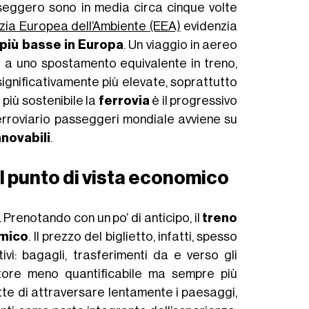
asseggero sono in media circa cinque volte
ia Europea dell’Ambiente (EEA)
evidenzia
più basse in Europa
. Un viaggio in aereo
o a uno spostamento equivalente in treno,
ignificativamente più elevate, soprattutto
più sostenibile la
ferrovia
è il progressivo
 ferroviario passeggeri mondiale avviene su
nnovabili
.
l punto di vista economico
Prenotando con un po’ di anticipo, il
treno
omico
. Il prezzo del biglietto, infatti, spesso
vi: bagagli, trasferimenti da e verso gli
ttore meno quantificabile ma sempre più
e di attraversare lentamente i paesaggi,