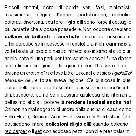
Piccoli, enormi, d’oro, di corda, veri, falsi, minimalisti,
massimalisti, pegno d’amore, portafortuna, simbolici,
colorati, divertenti, scultorei, i
gioielli
sono forse il dettaglio
più versatile che si possa possedere. Non occorre che siano
collane di brillanti
e
ametiste
(anche se nessuno si
offenderebbe se li ricevesse in regalo) o antichi
cammeo
, a
volte basta un piccolo nastro intrecciato intorno al dito o un
anello vinto al luna park per farci sentire speciali. "Una donna
può rifiutare un gioiello fin quando non l’ha visto. Dopo,
diviene un eroismo" recitava Lià di Léo, nel classico
I gioielli di
Madame de...
e forse aveva ragione. C’è qualcosa in quei
colori, nelle forme e nello scintillio che scatena in noi l’istinto
di possedere, come se indossare qualcosa che riteniamo
bellissimo abbia il potere di
rendere favolosi anche noi
.
Chi non ha mai sognato di uscire dalla cucina di casa come
Bella Hadid
,
Rihanna
,
Anne Hathaway
e le
Kardashian
(che
possiedono intere
collezioni di gioielli
) quando calcano il
red carpet
o il
set
con addosso pezzi iconici e preziosissimi,