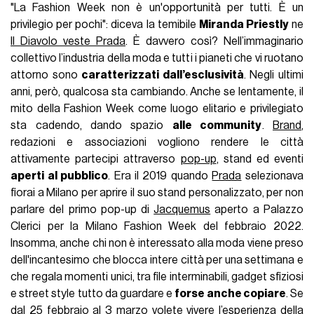
"La Fashion Week non è un'opportunità per tutti. È un
privilegio per pochi": diceva la temibile
Miranda Priestly
ne
Il Diavolo veste Prada
. È davvero così? Nell’immaginario
collettivo l’industria della moda e tutti i pianeti che vi ruotano
attorno sono
caratterizzati dall’esclusività
. Negli ultimi
anni, però, qualcosa sta cambiando. Anche se lentamente, il
mito della Fashion Week come luogo elitario e privilegiato
sta cadendo, dando spazio
alle community
.
Brand
,
redazioni e associazioni vogliono rendere le città
attivamente partecipi attraverso
pop-up
, stand ed eventi
aperti al pubblico
. Era il 2019 quando
Prada
selezionava
fiorai a Milano per aprire il suo stand personalizzato, per non
parlare del primo pop-up di
Jacquemus
aperto a Palazzo
Clerici per la Milano Fashion Week del febbraio 2022.
Insomma, anche chi non è interessato alla moda viene preso
dell'incantesimo che blocca intere città per una settimana e
che regala momenti unici, tra file interminabili, gadget sfiziosi
e street style tutto da guardare e
forse anche copiare
. Se
dal 25 febbraio al 3 marzo volete vivere l’esperienza della