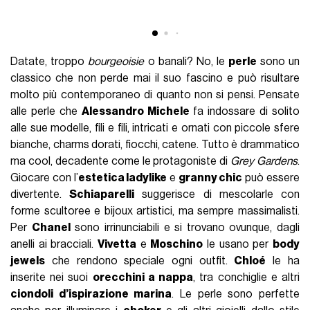
Datate, troppo
bourgeoisie
o banali? No, le
perle
sono un
classico che non perde mai il suo fascino e può risultare
molto più contemporaneo di quanto non si pensi. Pensate
alle perle che
Alessandro Michele
fa indossare di solito
alle sue modelle, fili e fili, intricati e ornati con piccole sfere
bianche, charms dorati, fiocchi, catene. Tutto è drammatico
ma cool, decadente come le protagoniste di
Grey Gardens
.
Giocare con l’
estetica ladylike
e
granny chic
può essere
divertente.
Schiaparelli
suggerisce di mescolarle con
forme scultoree e bijoux artistici, ma sempre massimalisti.
Per
Chanel
sono irrinunciabili e si trovano ovunque, dagli
anelli ai bracciali.
Vivetta
e
Moschino
le usano per
body
jewels
che rendono speciale ogni outfit.
Chloé
le ha
inserite nei suoi
orecchini a nappa
, tra conchiglie e altri
ciondoli d’ispirazione marina
. Le perle sono perfette