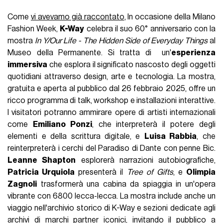
Come
vi avevamo già raccontato
, In occasione della Milano
Fashion Week,
K-Way
celebra il suo 60° anniversario con la
mostra
In Y/Our Life - The Hidden Side of Everyday Things
al
Museo della Permanente. Si tratta di un'
esperienza
immersiva
che esplora il significato nascosto degli oggetti
quotidiani attraverso design, arte e tecnologia. La mostra,
gratuita e aperta al pubblico dal 26 febbraio 2025, offre un
ricco programma di talk, workshop e installazioni interattive.
I visitatori potranno ammirare opere di artisti internazionali
come
Emiliano Ponzi
, che interpreterà il potere degli
elementi e della scrittura digitale, e
Luisa Rabbia
, che
reinterpreterà i cerchi del Paradiso di Dante con penne Bic.
Leanne Shapton
esplorerà narrazioni autobiografiche,
Patricia Urquiola
presenterà il
Tree of Gifts
, e
Olimpia
Zagnoli
trasformerà una cabina da spiaggia in un'opera
vibrante con 6800 lecca-lecca. La mostra include anche un
viaggio nell'archivio storico di K-Way e sezioni dedicate agli
archivi di marchi partner iconici, invitando il pubblico a