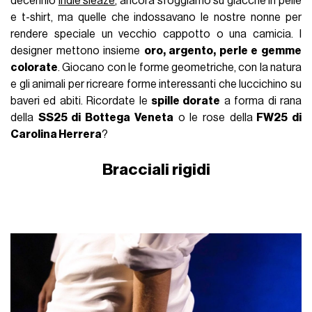
decennio
indie sleaze
, ancora sfoggiamo su giacche in pelle
e t-shirt, ma quelle che indossavano le nostre nonne per
rendere speciale un vecchio cappotto o una camicia. I
designer mettono insieme
oro, argento, perle e gemme
colorate
. Giocano con le forme geometriche, con la natura
e gli animali per ricreare forme interessanti che luccichino su
baveri ed abiti. Ricordate le
spille dorate
a forma di rana
della
SS25 di Bottega Veneta
o le rose della
FW25 di
Carolina Herrera
?
Bracciali rigidi