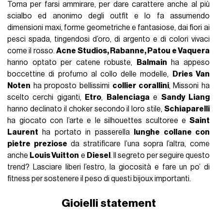
Torna per farsi ammirare, per dare carattere anche al più
scialbo ed anonimo degli outfit e lo fa assumendo
dimensioni maxi, forme geometriche e fantasiose, dai fiori ai
pesci spada, tingendosi d’oro, di argento e di colori vivaci
come il rosso.
Acne Studios, Rabanne, Patou e Vaquera
hanno optato per catene robuste,
Balmain
ha appeso
boccettine di profumo al collo delle modelle,
Dries Van
Noten
ha proposto bellissimi
collier corallini
, Missoni ha
scelto cerchi giganti,
Etro
,
Balenciaga
e
Sandy Liang
hanno declinato il choker secondo il loro stile,
Schiaparelli
ha giocato con l’arte e le silhouettes scultoree e
Saint
Laurent
ha portato in passerella
lunghe collane con
pietre preziose
da stratificare l’una sopra l’altra, come
anche
Louis Vuitton
e
Diesel
. Il segreto per seguire questo
trend? Lasciare liberi l’estro, la giocosità e fare un po’ di
fitness per sostenere il peso di questi bijoux importanti.
Gioielli statement