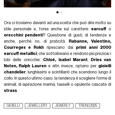
Ora ci troviamo davanti ad una scelta che può dire molto su
stile personale e, forse anche sul carattere:
earcuff
o
orecchini pendenti
? Questione di gusti, di tendenze e
anche, perché no, di praticità.
Rabanne, Valentino,
Courreges e Rokh
ripescano dai
primi anni 2000
earcuff metallici
, che sottolineano e rendono più preziosi i
lobi delle orecchie.
Chloé, Isabel Marant
,
Dries van
Noten, Ralph Lauren
e altri, invece, optano per
gioielli
chandelier
, lunghissimi e scintillanti che scendono lungo il
collo. In questo ultimo caso, la tendenza è scegliere forme di
animali, di ispirazione marina, tasselli o opulente cascate di
strass
.
GIOIELLI
JEWELLERY
JEWERLY
TREND 2025