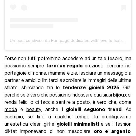
Un post condiviso da Fan page dedicated with love to Isabela Hadid (@bellshadind)
Forse non tutti potremmo accedere ad un tale tesoro, ma
possiamo sempre
farci un regalo
prezioso, cercare nel
portagioie di nonne, mamme e zie, lasciare un messaggio a
partner e amici o limitarci a scrollare le immagini delle ultime
sfilate, sbirciando tra le
tendenze gioielli 2025
. Già,
perché se è vero che possiamo indossare qualsiasi
bijoux
ci
renda felici o ci faccia sentire a posto, è vero che, come
moda
e
beauty
, anche
i gioielli seguono trend
. Ad
esempio, se fino a qualche tempo fa prediligevamo
un’estetica
clean girl
e
gioielli minimalisti
e se i fashion
diktat imponevano di non mescolare
oro e argento
,