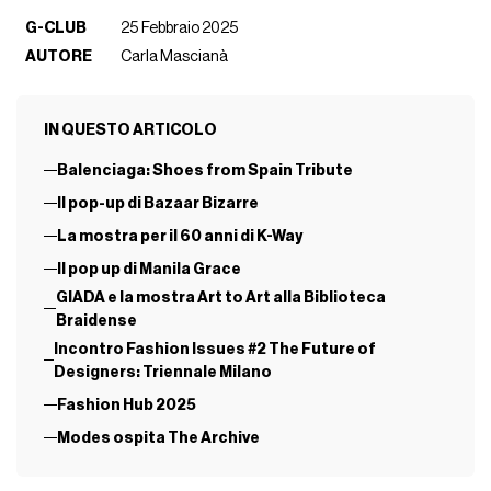
G-CLUB
25 Febbraio 2025
AUTORE
Carla Mascianà
IN QUESTO ARTICOLO
Balenciaga: Shoes from Spain Tribute
Il pop-up di Bazaar Bizarre
La mostra per il 60 anni di K-Way
Il pop up di Manila Grace
GIADA e la mostra Art to Art alla Biblioteca
Braidense
Incontro Fashion Issues #2 The Future of
Designers: Triennale Milano
Fashion Hub 2025
Modes ospita The Archive