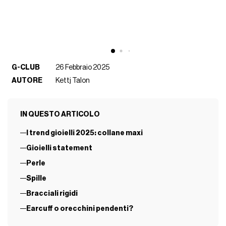
G-CLUB
26 Febbraio 2025
AUTORE
Kettj Talon
IN QUESTO ARTICOLO
I trend gioielli 2025: collane maxi
Gioielli statement
Perle
Spille
Bracciali rigidi
Earcuff o orecchini pendenti?