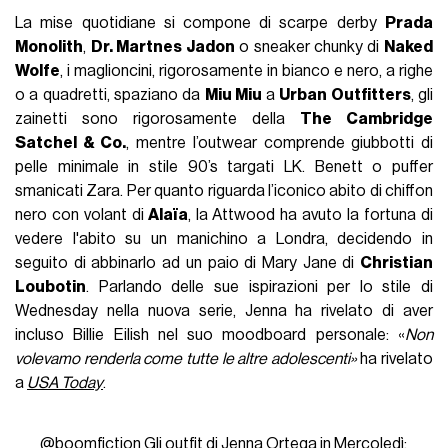
La mise quotidiane si compone di scarpe derby
Prada
Monolith
,
Dr. Martnes Jadon
o sneaker chunky di
Naked
Wolfe
, i maglioncini, rigorosamente in bianco e nero, a righe
o a quadretti, spaziano da
Miu Miu
a
Urban Outfitters
, gli
zainetti sono rigorosamente della
The Cambridge
Satchel & Co.
, mentre l’outwear comprende giubbotti di
pelle minimale in stile 90’s targati LK. Benett o puffer
smanicati Zara. Per quanto riguarda l’iconico abito di chiffon
nero con volant di
Alaïa
, la Attwood ha avuto la fortuna di
vedere l'abito su un manichino a Londra, decidendo in
seguito di abbinarlo ad un paio di Mary Jane di
Christian
Loubotin
. Parlando delle sue ispirazioni per lo stile di
Wednesday nella nuova serie, Jenna ha rivelato di aver
incluso Billie Eilish nel suo moodboard personale: «
Non
volevamo renderla come tutte le altre adolescenti
»
ha rivelato
a
USA Today
.
@boomfiction
Gli outfit di Jenna Ortega in Mercoledì: