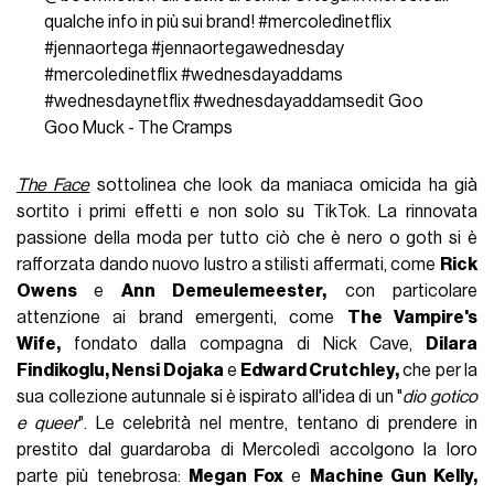
qualche info in più sui brand!
#mercoledìnetflix
#jennaortega
#jennaortegawednesday
#mercoledinetflix
#wednesdayaddams
#wednesdaynetflix
#wednesdayaddamsedit
Goo
Goo Muck - The Cramps
The Face
sottolinea che look da maniaca omicida ha già
sortito i primi effetti e non solo su TikTok. La rinnovata
passione della moda per tutto ciò che è nero o goth si è
rafforzata dando nuovo lustro a stilisti affermati, come
Rick
Owens
e
Ann Demeulemeester,
con particolare
attenzione ai brand emergenti, come
The Vampire's
Wife,
fondato dalla compagna di Nick Cave,
Dilara
Findikoglu, Nensi Dojaka
e
Edward Crutchley,
che per la
sua collezione autunnale si è ispirato all'idea di un "
dio gotico
e queer
". Le celebrità nel mentre, tentano di prendere in
prestito dal guardaroba di Mercoledì accolgono la loro
parte più tenebrosa:
Megan Fox
e
Machine Gun Kelly,