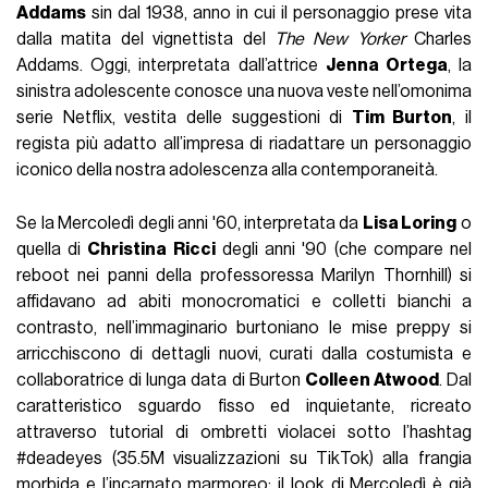
Addams
sin dal 1938, anno in cui il personaggio prese vita
dalla matita del vignettista del
The New Yorker
Charles
Addams. Oggi, interpretata dall’attrice
Jenna Ortega
, la
sinistra adolescente conosce una nuova veste nell’omonima
serie Netflix, vestita delle suggestioni di
Tim Burton
, il
regista più adatto all’impresa di riadattare un personaggio
iconico della nostra adolescenza alla contemporaneità.
Se la Mercoledì degli anni '60, interpretata da
Lisa Loring
o
quella di
Christina Ricci
degli anni '90 (che compare nel
reboot nei panni della professoressa Marilyn Thornhill) si
affidavano ad abiti monocromatici e colletti bianchi a
contrasto, nell’immaginario burtoniano le mise preppy si
arricchiscono di dettagli nuovi, curati dalla costumista e
collaboratrice di lunga data di Burton
Colleen Atwood
. Dal
caratteristico sguardo fisso ed inquietante, ricreato
attraverso tutorial di ombretti violacei sotto l’hashtag
#deadeyes (35.5M visualizzazioni su TikTok) alla frangia
morbida e l’incarnato marmoreo: il look di Mercoledì è già