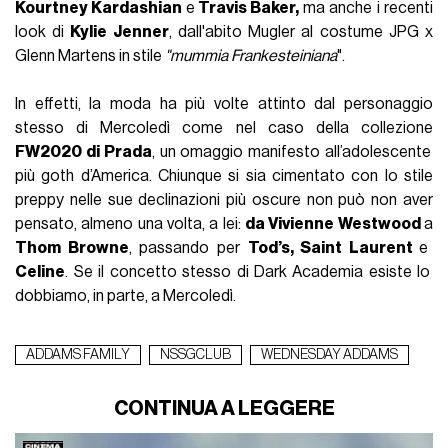
Kourtney Kardashian
e
Travis Baker,
ma anche i recenti
look di
Kylie Jenner
, dall'abito Mugler al costume JPG x
Glenn Martens in stile
"mummia Frankesteiniana
".
In effetti, la moda ha più volte attinto dal personaggio
stesso di Mercoledì come nel caso della collezione
FW2020 di Prada
, un omaggio manifesto all’adolescente
più goth d’America. Chiunque si sia cimentato con lo stile
preppy nelle sue declinazioni più oscure non può non aver
pensato, almeno una volta, a lei:
da Vivienne Westwood
a
Thom Browne
, passando per
Tod’s, Saint Laurent
e
Celine
. Se il concetto stesso di Dark Academia esiste lo
dobbiamo, in parte, a Mercoledì.
ADDAMS FAMILY
NSSGCLUB
WEDNESDAY ADDAMS
CONTINUA A LEGGERE