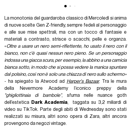
La monotonia del guardaroba classico di Mercoledì si anima
di nuove scelte Gen Z-friendly, sempre fedeli al personaggio
e alle sue mise spettrali, ma con un tocco di fantasie e
materiali a contrasto, strisce o scacchi, pelle e organza.
«
Oltre a usare un nero semi-riflettente, ho usato il nero con il
bianco, non c'è quasi nessun nero pieno. Se un personaggio
indossa una giacca scura, per esempio, la abbino a una camicia
bianca sotto, in modo che si possa vedere la manica spuntare
dal polsino, così non è solo una chiazza di nero sullo schermo
»
- ha spiegato la Atwood ad
Harper's Bazaar
. Tra le mura
della Nevermore Academy l’iconico preppy della
"ghigliottinaia di bambole”
, sfuma nelle nuance goth
dell’estetica
Dark Academia
, taggata su 3,2 miliardi di
video su TikTok. Parte degli abiti di Wednesday sono stati
realizzati su misura, altri sono opera di Zara, altri ancora
provengono da negozi vintage.