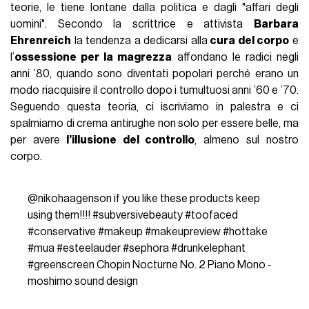
teorie, le tiene lontane dalla politica e dagli "affari degli
uomini". Secondo la scrittrice e attivista
Barbara
Ehrenreich
la tendenza a dedicarsi alla
cura del corpo
e
l’
ossessione per la magrezza
affondano le radici negli
anni ’80, quando sono diventati popolari perché erano un
modo riacquisire il controllo dopo i tumultuosi anni ’60 e ’70.
Seguendo questa teoria, ci iscriviamo in palestra e ci
spalmiamo di crema antirughe non solo per essere belle, ma
per avere
l’illusione del controllo
, almeno sul nostro
corpo.
@nikohaagenson
if you like these products keep
using them!!!!
#subversivebeauty
#toofaced
#conservative
#makeup
#makeupreview
#hottake
#mua
#esteelauder
#sephora
#drunkelephant
#greenscreen
Chopin Nocturne No. 2 Piano Mono -
moshimo sound design