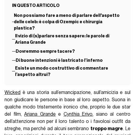
IN QUESTO ARTICOLO
Non possiamo fare a meno di parlare dell'aspetto
delle celeb: è colpa di Ozempic e chirurgia
plastica?
Il vizio di (s)parlare senza sapere: le parole di
Ariana Grande
Dovremmo sempre tacere?
Di buone intenzioni è lastricato l’inferno
Esiste un modo costruttivo di commentare
l’aspetto altrui?
Wicked
è una storia sull’emancipazione, sull’amicizia e sul
non giudicare le persone in base al loro aspetto. Suona in
qualche modo tristemente ironico che, proprio le due star
del film,
Ariana Grande
e
Cynthia Erivo
, siano al centro
dell’attenzione non per il loro talento o i favolosi outfit da
streghe, ma perché ad alcuni sembrano
troppo magre
. Le