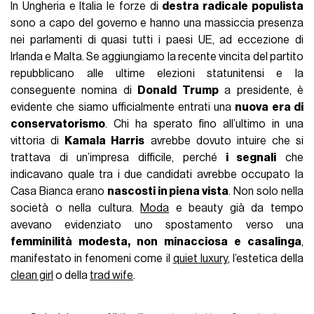
In Ungheria e Italia le forze di
destra radicale populista
sono a capo del governo e hanno una massiccia presenza
nei parlamenti di quasi tutti i paesi UE, ad eccezione di
Irlanda e Malta. Se aggiungiamo la recente vincita del partito
repubblicano alle ultime elezioni statunitensi e la
conseguente nomina di
Donald Trump
a presidente, è
evidente che siamo ufficialmente entrati una
nuova era di
conservatorismo
. Chi ha sperato fino all’ultimo in una
vittoria di
Kamala Harris
avrebbe dovuto intuire che si
trattava di un’impresa difficile, perché
i segnali
che
indicavano quale tra i due candidati avrebbe occupato la
Casa Bianca erano
nascosti in piena vista
. Non solo nella
società o nella cultura.
Moda
e beauty già da tempo
avevano evidenziato uno spostamento verso una
femminilità modesta, non minacciosa e casalinga
,
manifestato in fenomeni come il
quiet luxury
, l’estetica della
clean girl
o della
trad wife
.