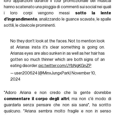
loro apparizioni durante il tour promozionale del musical
hanno scatenato una pioggia di commenti sui social nei quali
i loro corpi vengono messi
sotto la lente
d’ingrandimento
, analizzando le guance scavate, le spalle
sottili, le clavicole prominenti.
No they don't look at the faces. Not to mention look
at Arianas insta it's clear something is going on.
Arianas eyes are also sunken in as well as her hair has
gotten so much thinner which are both signs of an
eating disorder.
pic.twitter.com/JYbNgKGnZP
— user200624 (@MinxJungxPark)
November 10,
2024
"Adoro Ariana e non credo che la gente dovrebbe
commentare il corpo degli altri
, ma non c'è modo di
guardarla senza pensare che non sia sana", ha scritto
qualcuno. "Ariana sembra molto fragile e non in senso