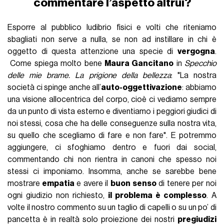
commentare l’aspetto altrui?
Esporre al pubblico ludibrio fisici e volti che riteniamo
sbagliati non serve a nulla, se non ad instillare in chi è
oggetto di questa attenzione una specie di
vergogna
.
Come spiega molto bene
Maura Gancitano
in
Specchio
delle mie brame. La prigione della bellezza
: "La nostra
società ci spinge anche all’
auto-oggettivazione
: abbiamo
una visione allocentrica del corpo, cioè ci vediamo sempre
da un punto di vista esterno e diventiamo i peggiori giudici di
noi stessi, cosa che ha delle conseguenze sulla nostra vita,
su quello che scegliamo di fare e non fare". E potremmo
aggiungere, ci sfoghiamo dentro e fuori dai social,
commentando chi non rientra in canoni che spesso noi
stessi ci imponiamo. Insomma, anche se sarebbe bene
mostrare
empatia
e avere il
buon senso
di tenere per noi
ogni giudizio non richiesto,
il problema è complesso
. A
volte il nostro commento su un taglio di capelli o su un po’ di
pancetta è in realtà solo proiezione dei nostri
pregiudizi