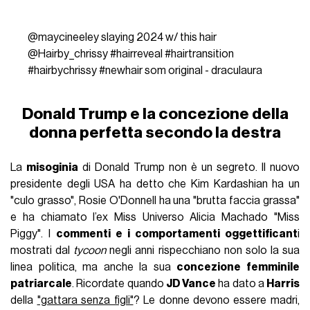
@maycineeley
slaying 2024 w/ this hair
@Hairby_chrissy
#hairreveal
#hairtransition
#hairbychrissy
#newhair
som original - draculaura
Donald Trump e la concezione della
donna perfetta secondo la destra
La
misoginia
di Donald Trump non è un segreto. Il nuovo
presidente degli USA ha detto che Kim Kardashian ha un
"culo grasso", Rosie O'Donnell ha una "brutta faccia grassa"
e ha chiamato l’ex Miss Universo Alicia Machado "Miss
Piggy". I
commenti e i comportamenti oggettificant
i
mostrati dal
tycoon
negli anni rispecchiano non solo la sua
linea politica, ma anche la sua
concezione femminile
patriarcale
. Ricordate quando
JD Vance
ha dato a
Harris
della
"gattara senza figli"
? Le donne devono essere madri,