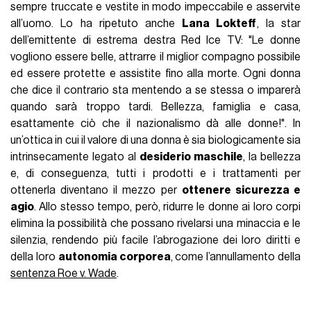
sempre truccate e vestite in modo impeccabile e asservite
all’uomo. Lo ha ripetuto anche
Lana Lokteff
, la star
dell’emittente di estrema destra Red Ice TV: "Le donne
vogliono essere belle, attrarre il miglior compagno possibile
ed essere protette e assistite fino alla morte. Ogni donna
che dice il contrario sta mentendo a se stessa o imparerà
quando sarà troppo tardi. Bellezza, famiglia e casa,
esattamente ciò che il nazionalismo dà alle donne!". In
un’ottica in cui il valore di una donna è sia biologicamente sia
intrinsecamente legato al
desiderio maschile
, la bellezza
e, di conseguenza, tutti i prodotti e i trattamenti per
ottenerla diventano il mezzo per
ottenere sicurezza e
agio
. Allo stesso tempo, però, ridurre le donne ai loro corpi
elimina la possibilità che possano rivelarsi una minaccia e le
silenzia, rendendo più facile l’abrogazione dei loro diritti e
della loro
autonomia corporea
, come l’annullamento della
sentenza Roe v. Wade
.