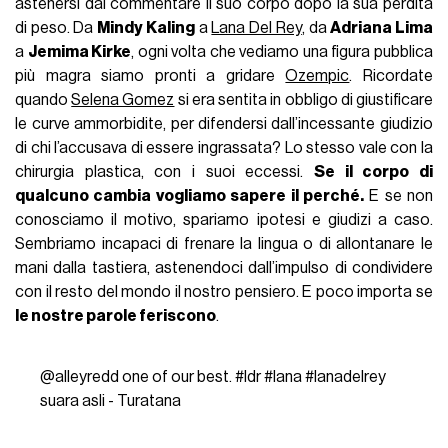
astenersi dal commentare il suo corpo dopo la sua perdita
di peso. Da
Mindy Kaling
a
Lana Del Rey
, da
Adriana Lima
a
Jemima Kirke
, ogni volta che vediamo una figura pubblica
più magra siamo pronti a gridare
Ozempic
. Ricordate
quando
Selena Gomez
si era sentita in obbligo di giustificare
le curve ammorbidite, per difendersi dall’incessante giudizio
di chi l’accusava di essere ingrassata? Lo stesso vale con la
chirurgia plastica, con i suoi eccessi.
Se il corpo di
qualcuno cambia vogliamo sapere il perché.
E se non
conosciamo il motivo, spariamo ipotesi e giudizi a caso.
Sembriamo incapaci di frenare la lingua o di allontanare le
mani dalla tastiera, astenendoci dall’impulso di condividere
con il resto del mondo il nostro pensiero. E poco importa se
le nostre parole feriscono
.
@alleyredd
one of our best.
#ldr
#lana
#lanadelrey
suara asli - Turatana