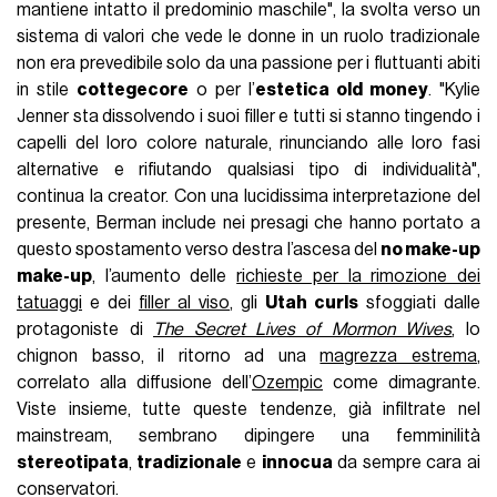
mantiene intatto il predominio maschile", la svolta verso un
sistema di valori che vede le donne in un ruolo tradizionale
non era prevedibile solo da una passione per i fluttuanti abiti
in stile
cottegecore
o per l’
estetica old money
. "Kylie
Jenner sta dissolvendo i suoi filler e tutti si stanno tingendo i
capelli del loro colore naturale, rinunciando alle loro fasi
alternative e rifiutando qualsiasi tipo di individualità",
continua la creator. Con una lucidissima interpretazione del
presente, Berman include nei presagi che hanno portato a
questo spostamento verso destra l’ascesa del
no make-up
make-up
, l’aumento delle
richieste per la rimozione dei
tatuaggi
e dei
filler al viso
, gli
Utah curls
sfoggiati dalle
protagoniste di
The Secret Lives of Mormon Wives
, lo
chignon basso, il ritorno ad una
magrezza estrema
,
correlato alla diffusione dell’
Ozempic
come dimagrante.
Viste insieme, tutte queste tendenze, già infiltrate nel
mainstream, sembrano dipingere una femminilità
stereotipata
,
tradizionale
e
innocua
da sempre cara ai
conservatori.