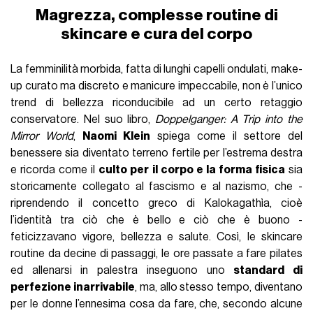
Magrezza, complesse routine di
skincare e cura del corpo
La femminilità morbida, fatta di lunghi capelli ondulati, make-
up curato ma discreto e manicure impeccabile, non è l’unico
trend di bellezza riconducibile ad un certo retaggio
conservatore. Nel suo libro,
Doppelganger: A Trip into the
Mirror World
,
Naomi Klein
spiega come il settore del
benessere sia diventato terreno fertile per l’estrema destra
e ricorda come il
culto per il corpo e la forma fisica
sia
storicamente collegato al fascismo e al nazismo, che -
riprendendo il concetto greco di Kalokagathìa, cioè
l’identità tra ciò che è bello e ciò che è buono -
feticizzavano vigore, bellezza e salute. Così, le skincare
routine da decine di passaggi, le ore passate a fare pilates
ed allenarsi in palestra inseguono uno
standard di
perfezione inarrivabile
, ma, allo stesso tempo, diventano
per le donne l’ennesima cosa da fare, che, secondo alcune