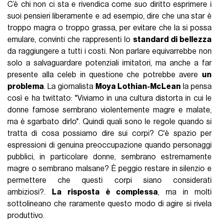
C’è chi non ci sta e rivendica come suo diritto esprimere i
suoi pensieri liberamente e ad esempio, dire che una star è
troppo magra o troppo grassa, per evitare che la si possa
emulare, convinti che rappresenti lo
standard di bellezza
da raggiungere a tutti i costi. Non parlare equivarrebbe non
solo a salvaguardare potenziali imitatori, ma anche a far
presente alla celeb in questione che potrebbe avere
un
problema
. La giornalista
Moya Lothian-McLean
la pensa
così e ha twittato: "Viviamo in una cultura distorta in cui le
donne famose sembrano violentemente magre e malate,
ma è sgarbato dirlo". Quindi quali sono le regole quando si
tratta di cosa possiamo dire sui corpi? C'è spazio per
espressioni di genuina preoccupazione quando personaggi
pubblici, in particolare donne, sembrano estremamente
magre o sembrano malsane? È peggio restare in silenzio e
permettere che questi corpi siano considerati
ambiziosi?.
La risposta è complessa
, ma in molti
sottolineano che raramente questo modo di agire si rivela
produttivo.