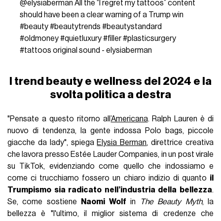
@elysiaberman
All the “I regret my tattoos” content
should have been a clear warning of a Trump win
#beauty
#beautytrends
#beautystandard
#oldmoney
#quietluxury
#filler
#plasticsurgery
#tattoos
original sound - elysiaberman
I trend beauty e wellness del 2024 e la
svolta politica a destra
"Pensate a questo ritorno all’
Americana
. Ralph Lauren è di
nuovo di tendenza, la gente indossa Polo bags, piccole
giacche da lady", spiega
Elysia Berman
, direttrice creativa
che lavora presso Estée Lauder Companies, in un post virale
su TikTok, evidenziando come quello che indossiamo e
come ci trucchiamo fossero un chiaro indizio di quanto
il
Trumpismo sia radicato nell’industria della bellezza
.
Se, come sostiene
Naomi Wolf
in
The Beauty Myth
, la
bellezza è "l'ultimo, il miglior sistema di credenze che