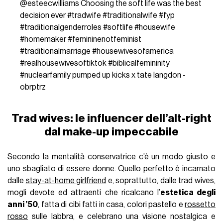
@esteecwilliams
Choosing the soft life was the best
decision ever
#tradwife
#traditionalwife
#fyp
#traditionalgenderroles
#softlife
#housewife
#homemaker
#femininenotfeminist
#traditionalmarriage
#housewivesofamerica
#realhousewivesoftiktok
#biblicalfemininity
#nuclearfamily
pumped up kicks x tate langdon -
obrptrz
Trad wives: le influencer dell’alt-right
dal make-up impeccabile
Secondo la mentalità conservatrice c’è un modo giusto e
uno sbagliato di essere donne. Quello perfetto è incarnato
dalle
stay-at-home girlfriend
e, soprattutto, dalle trad wives,
mogli devote ed attraenti che ricalcano l’
estetica degli
anni ’50
, fatta di cibi fatti in casa, colori pastello e
rossetto
rosso
sulle labbra, e celebrano una visione nostalgica e