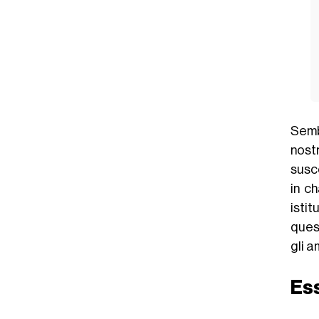
Semb
nost
susce
in ch
istit
ques
gli 
Ess