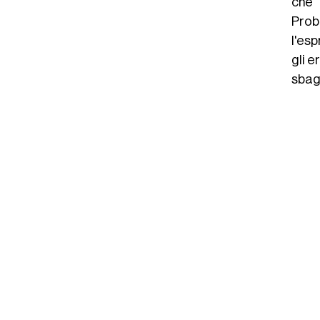
che 
Prob
l'es
gli e
sbag