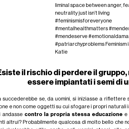
liminal space between anger, fe
neutrality just isn’t living
#feminismisforeveryone
#mentalhealthmatters
#mendes
#mendeserve
#emotionaldam
#patriarchyproblems
Feminism i
Katie
Esiste il rischio di perdere il grupp
essere impiantati i semi di 
 succederebbe se, da uomini, si iniziasse a riflettere
ne e non come oggetti su cui sfogare i propri naturali i
i andasse
contro la propria stessa educazione
e 
enti altrui? Probabilmente qualcosa di molto bello che 