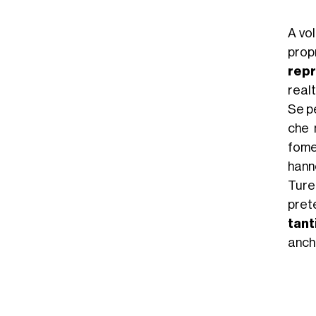
A vol
prop
rep
real
Se pe
che 
fome
hanno
Ture
pret
tant
anche