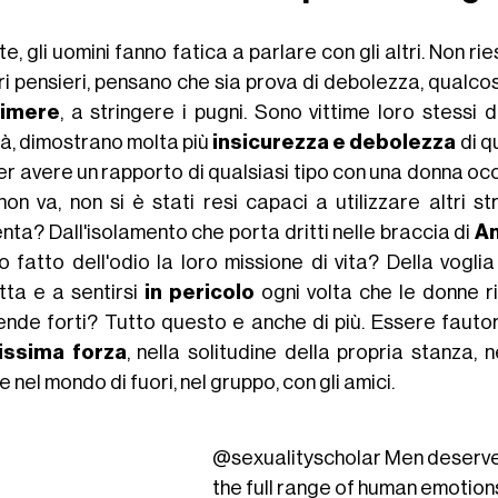
te, gli uomini fanno fatica a parlare con gli altri. Non 
ri pensieri, pensano che sia prova di debolezza, qualcos
rimere
, a stringere i pugni. Sono vittime loro stessi 
tà, dimostrano molta più
insicurezza e debolezza
di q
r avere un rapporto di qualsiasi tipo con una donna occ
non va, non si è stati resi capaci a utilizzare altri 
nta? Dall'isolamento che porta dritti nelle braccia di
A
 fatto dell'odio la loro missione di vita? Della voglia
tta e a sentirsi
in pericolo
ogni volta che le donne r
ende forti? Tutto questo e anche di più. Essere fautor
issima forza
, nella solitudine della propria stanza, 
 nel mondo di fuori, nel gruppo, con gli amici.
@sexualityscholar
Men deserve
the full range of human emotions.