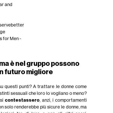
ar and
ervebetter
age
s for Men -
o, ma è nel gruppo possono
un futuro migliore
 su questi punti? A trattare le donne come
stinti sessuali che loro lo vogliano o meno?
si
contestassero
, anzi, i comportamenti
non solo renderebbe più sicure le donne, ma