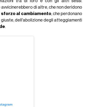
lazioni tra di loro e con gli altri sessi.
avvicinerebbero di altre, che non deridono
o sforzo al cambiamento
, che perdonano
e giuste, dell'abolizione degli atteggiamenti
ede
.
nstagram