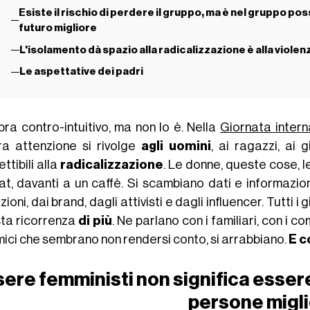
Esiste il rischio di perdere il gruppo, ma è nel gruppo pos
futuro migliore
L'isolamento dà spazio alla radicalizzazione è alla violen
Le aspettative dei padri
ra contro-intuitivo, ma non lo è. Nella
Giornata intern
ra attenzione si rivolge
agli uomini
, ai ragazzi, ai 
ttibili alla
radicalizzazione
. Le donne, queste cose, le
at, davanti a un caffè. Si scambiano dati e informazioni
uzioni, dai brand, dagli attivisti e dagli influencer. Tutti 
ta ricorrenza
di più
. Ne parlano con i familiari, con i co
amici che sembrano non rendersi conto, si arrabbiano.
E c
ere femministi non significa essere
persone migli