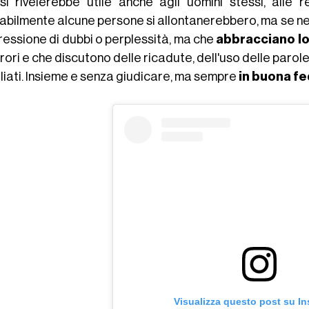
si rivelerebbe utile anche agli uomini stessi, alle re
abilmente alcune persone si allontanerebbero, ma se ne 
pressione di dubbi o perplessità, ma che
abbracciano l
rrori e che discutono delle ricadute, dell'uso delle parol
liati. Insieme e senza giudicare, ma sempre
in buona f
Visualizza questo post su I