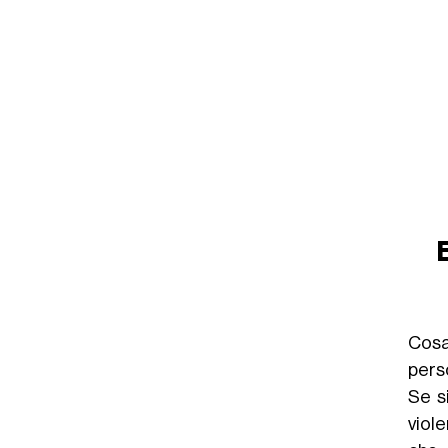
Cosa
perso
Se s
viol