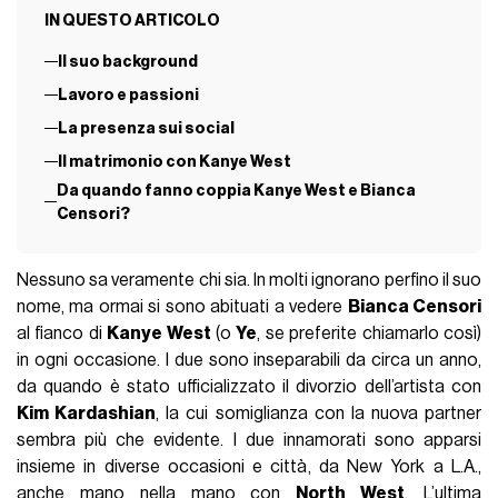
IN QUESTO ARTICOLO
Il suo background
Lavoro e passioni
La presenza sui social
Il matrimonio con Kanye West
Da quando fanno coppia Kanye West e Bianca
Censori?
Nessuno sa veramente chi sia. In molti ignorano perfino il suo
nome, ma ormai si sono abituati a vedere
Bianca Censori
al fianco di
Kanye West
(o
Ye
, se preferite chiamarlo così)
in ogni occasione. I due sono inseparabili da circa un anno,
da quando è stato ufficializzato il divorzio dell’artista con
Kim Kardashian
, la cui somiglianza con la nuova partner
sembra più che evidente. I due innamorati sono apparsi
insieme in diverse occasioni e città, da New York a L.A.,
anche mano nella mano con
North West
. L’ultima