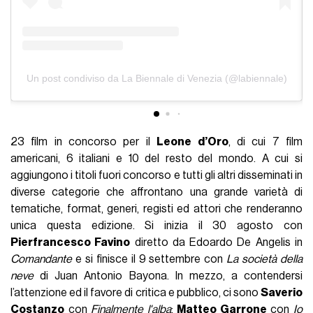
Un post condiviso da La Biennale di Venezia (@labiennale)
23 film in concorso per il
Leone d’Oro
, di cui 7 film
americani, 6 italiani e 10 del resto del mondo. A cui si
aggiungono i titoli fuori concorso e tutti gli altri disseminati in
diverse categorie che affrontano una grande varietà di
tematiche, format, generi, registi ed attori che renderanno
unica questa edizione. Si inizia il 30 agosto con
Pierfrancesco Favino
diretto da Edoardo De Angelis in
Comandante
e si finisce il 9 settembre con
La società della
neve
di Juan Antonio Bayona. In mezzo, a contendersi
l’attenzione ed il favore di critica e pubblico, ci sono
Saverio
Costanzo
con
Finalmente l'alba
;
Matteo Garrone
con
Io