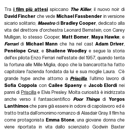
Tra
i film più attesi
spiccano
The Killer
, il nuovo noir di
David Fincher
che vede
Michael Fassbender
in versione
sicario solitario;
Maestro
di
Bradley Cooper
, dedicato alla
vita del direttore d'orchestra Leonard Bernstein, con Carey
Mulligan, lo stesso Cooper,
Matt Bomer
,
Maya Hawke
; e
Ferrari
di
Michael Mann
che ha nel cast
Adam Driver
,
Penélope Cruz
, e
Shailene Woodley
e segue la storia
dell'ex pilota Enzo Ferrari nell'estate del 1957, quando tenta
la fortuna alle Mille Miglia, dopo che la bancarotta ha fatto
capitolare l'azienda fondata da lui e sua moglie Laura. C’è
grande hype anche attorno a
Priscilla
, l’ultimo lavoro di
Sofia Coppola
con
Cailee Spaeny
e
Jacob Elordi
nei
panni di
Priscilla
e Elvis Presley. Molta curiosità è inidrizzata
anche verso il fantascientifico
Poor Things
di
Yorgos
Lanthimos
che pare già essere in odore di capolavoro ed è
tratto tratta dall’omonimo romanzo di Alasdair Gray. Il film ha
come protagonista
Emma Stone
, una giovane donna che
viene riportata in vita dallo scienziato Godwin Baxter