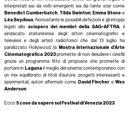
interpretati sia da volti emergenti sia da tante star come
Benedict Cumberbatch
,
Tilda Swinton
,
Emma Stone
e
Léa Seydoux
. Nonostante le possibili defezioni e gli intoppi
legati allo
sciopero dei membri della SAG-AFTRA
, il
sindacato statunitense degli attori cinematografici e
televisivi e degli artisti radiofonici che dal 13 luglio ha
paralizzato Hollywood, la
Mostra Internazionale d’Arte
Cinematografica 2023
promette di non deludere i cinefili
grazie un programma fitto di proposte che promette di
portare in
Laguna
il meglio del cinema contemporaneo con
un mix equilibrato di titoli d’autore, progetti interessanti e
sperimentali, autori affermati come
David Fincher
e
Wes
Anderson
.
Ecco
5 cose da sapere sul Festival di Venezia 2023
.