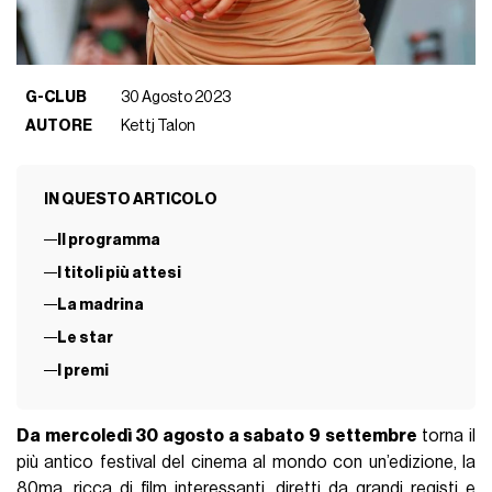
G-CLUB
30 Agosto 2023
AUTORE
Kettj Talon
IN QUESTO ARTICOLO
Il programma
I titoli più attesi
La madrina
Le star
I premi
Da mercoledì 30 agosto a sabato 9 settembre
torna il
più antico festival del cinema al mondo con un’edizione, la
80ma, ricca di film interessanti, diretti da grandi registi e