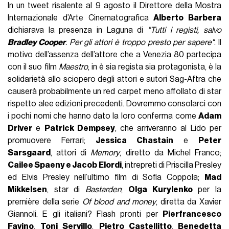
In un tweet risalente al 9 agosto il Direttore della Mostra
Internazionale d’Arte Cinematografica
Alberto Barbera
dichiarava la presenza in Laguna di
"Tutti i registi, salvo
Bradley Cooper
. Per gli attori è troppo presto per sapere"
. Il
motivo dell’assenza dell’attore che a Venezia 80 partecipa
con il suo film
Maestro
, in è sia regista sia protagonista, è la
solidarietà allo sciopero degli attori e autori Sag-Aftra che
causerà probabilmente un red carpet meno affollato di star
rispetto alee edizioni precedenti. Dovremmo consolarci con
i pochi nomi che hanno dato la loro conferma come
Adam
Driver
e
Patrick Dempsey
, che arriveranno al Lido per
promuovere Ferrari;
Jessica Chastain
e
Peter
Sarsgaard
, attori di
Memory
, diretto da Michel Franco;
Cailee Spaeny e Jacob Elordi
, intrepreti di Priscilla Presley
ed Elvis Presley nell’ultimo film di Sofia Coppola;
Mad
Mikkelsen
, star di
Bastarden
;
Olga Kurylenko
per la
première della serie
Of blood and money
, diretta da Xavier
Giannoli. E gli italiani? Flash pronti per
Pierfrancesco
Favino
,
Toni Servillo
,
Pietro Castellitto
,
Benedetta