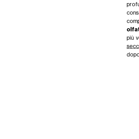
prof
consi
comp
olfa
più 
secc
dopo