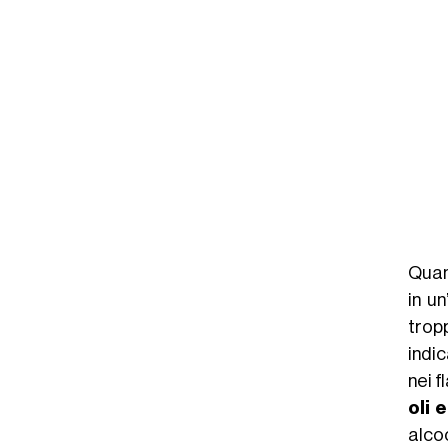
Quan
in u
trop
indic
nei f
oli 
alcoo