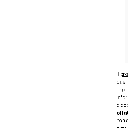
Il
pr
due 
rapp
info
picco
olfa
non 