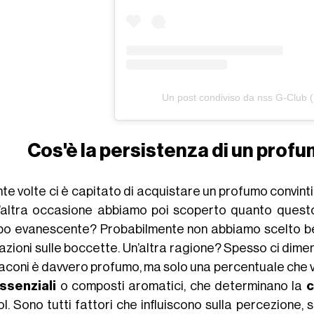
Un post condiviso da nss G-Club 
Cos'è la persistenza di un prof
te volte ci è capitato di acquistare un profumo convint
n’altra occasione abbiamo poi scoperto quanto questo s
po evanescente? Probabilmente non abbiamo scelto be
azioni sulle boccette. Un’altra ragione? Spesso ci dime
laconi è davvero profumo, ma solo una percentuale che va 
essenziali
o composti aromatici, che determinano la
c
l. Sono tutti fattori che influiscono sulla percezione, su