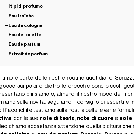
I tipi di profumo
Eau fraîche
Eau de cologne
Eau de toilette
Eau de parfum
Extrait de parfum
ofumo
è parte delle nostre routine quotidiane. Spruzz
gocce sui polsi o dietro le orecchie sono piccoli gest
resentano chi siamo o, almeno, il nostro mood del mome
rmiamo sulle
novità
, seguiamo il consiglio di esperti e i
li flaconcini e testiamo sulla nostra pelle le varie formu
ttiva
, con le sue
note di testa
,
note di cuore
e
note 
dedichiamo abbastanza attenzione: quella dicitura che