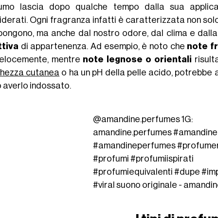
umo lascia dopo qualche tempo dalla sua applica
derati. Ogni fragranza infatti è caratterizzata non sol
ongono, ma anche dal nostro odore, dal clima e dall
ttiva
di appartenenza. Ad esempio, è noto che
note f
velocemente, mentre
note legnose o orientali
risult
hezza cutanea
o ha un pH della pelle acido, potrebbe
 averlo indossato.
@amandine.perfumes
1G:
amandine.perfumes
#amandine
#amandineperfumes
#profume
#profumi
#profumiispirati
#profumiequivalenti
#dupe
#im
#viral
suono originale - amandi