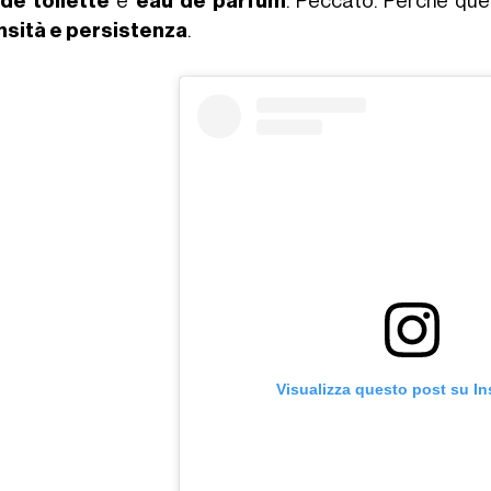
de toilette
e
eau de parfum
. Peccato. Perché quell
nsità e persistenza
.
Visualizza questo post su I