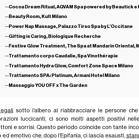
Cocoa Dream Ritual, AQVAM Spa powered by Beautick e P
Beauty Room, Kult Milano
Power Nap Massage, Palazzo Tirso Spa by L’Occitane
Gifting is Caring, Biologique Recherche
Festive Glow Treatment, The Spa at Mandarin Oriental, 
Trattamento corpo Caudalie, Spa Vinothérapie
Trattamento Hydra Glow, Comfort Zone Space Milano
Trattamento SPA: Platinum, Armani Hotel Milano
Massaggio YOU OFF x The Garden
regali
sotto l’albero al riabbracciare le persone che
razioni luccicanti, ci sono molti aspetti positivi nel
ttoni e sorrisi. Questo periodo coincide con tante inc
o ed emotivo che, dopo l’Epifania, ci lascia esausti,
stan