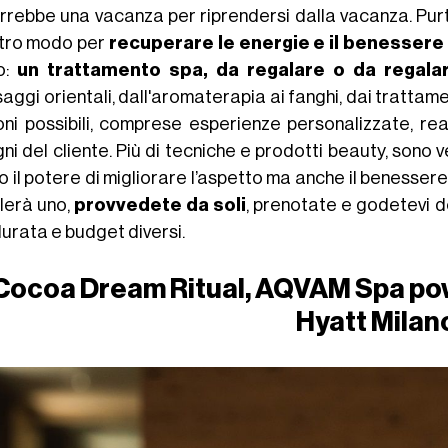
orrebbe una vacanza per riprendersi dalla vacanza. Purtr
ltro modo per
recuperare le energie e il benessere
no:
un trattamento spa, da regalare o da regalar
ggi orientali, dall'aromaterapia ai fanghi, dai trattamen
oni possibili, comprese esperienze personalizzate, rea
ni del cliente. Più di tecniche e prodotti beauty, sono 
o il potere di migliorare l’aspetto ma anche il benesser
lerà uno,
provvedete da soli
, prenotate e godetevi de
 durata e budget diversi.
Cocoa Dream Ritual, AQVAM Spa pow
Hyatt Milan