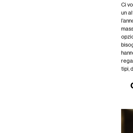
Ci v
un a
l’an
massa
opzi
bisog
hann
rega
tipi,