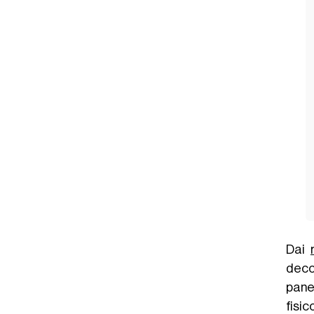
Dai
deco
pane
fisic