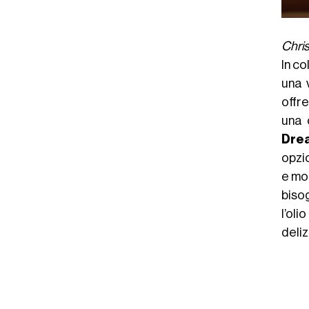
Chri
In c
una 
offr
una 
Dre
opzio
e mor
bisog
l’ol
deliz