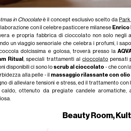
stmas in Chocolate
è il concept esclusivo scelto da
Park
ollaborazione con il celebre pasticcere milanese
Enrico 
vera e propria fabbrica di cioccolato non solo negli a
endo un viaggio sensoriale che celebra i profumi, i sap
coccola dolcissima e golosa, troverà presso la
AQVA
am Ritual
, speciali trattamenti al
cioccolato
pensati p
ni disponibili ci sono lo
scrub al cioccolato
- che con l
bidezza alla pelle - il
massaggio rilassante con olio 
no di alleviare tensioni e stress, ed il trattamento con 
io caldo, ottenuto da pregiate candele aromatiche,
iosa.
Beauty Room, Kult