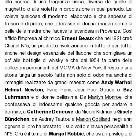
alla ricerca di una fragranza unica, diversa da quelle al
mughetto o alla violetta in circolazione in quel periodo. Lei
voleva qualcosa di moderno, elaborato e che sapesse di
fresco e di pulito, che odorasse di donna, magari come la
pelle della madre che faceva la lavandaia in Provenza. Così
affidò l'impresa al chimico
Ernest Beaux
che nel 1921 creò
Chanel N°5, un prodotto rivoluzionario in tutto e per tutto,
anche nel design essenziale del flacone che somigliava un
po' alle bottiglie di whisky e che dal 1954 fa parte delle
collezioni permanenti del MOMA di New York. Il resto è una
storia lunga un secolo fatta non solo di odori ma anche di
immagini realizzate da grandi maestri come
Andy Warhol
,
Helmut Newton
, Irving Penn, Jean-Paul Goude o
Baz
Luhrmann
e di donne bellissime. Da
Marilyn Monroe
, che
confessava di indossarne qualche goccia per andare a
dormire, a
Catherine Deneuve
, da
Nicole Kidman
a
Gisele
Bündchen
, da Audrey Tautou a
Marion Cotillard
, negli anni
ognuna di loro ha prestato il suo volto e la sua personalità a
N°5. Ora è il turno di
Margot Robbie
, che avrà il privilegio di