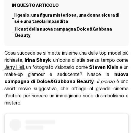
IN QUESTO ARTICOLO
Il genio: una figura misteriosa, una donna sicura di
sé e una tavola imbandita
Il cast della nuova campagna Dolce&Gabbana
Beauty
Cosa succede se si mette insieme una delle top model più
richieste,
Irina Shayk
, un’icona di stile senza tempo come
Jerry Hall
, un fotografo visionario come
Steven Klein
e un
make-up glamour e seducente? Nasce la
nuova
campagna di Dolce&Gabbana Beauty
.
Il pranzo
è uno
short movie suggestivo, che attinge al grande cinema
d’autore per ricreare un immaginario ricco di simbolismo e
mistero.