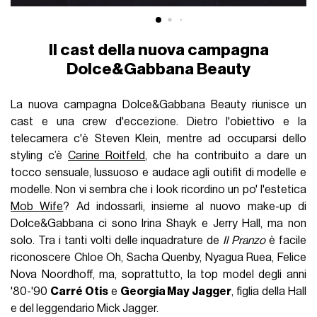
Il cast della nuova campagna
Dolce&Gabbana Beauty
La nuova campagna Dolce&Gabbana Beauty riunisce un
cast e una crew d'eccezione. Dietro l'obiettivo e la
telecamera c'è Steven Klein, mentre ad occuparsi dello
styling c’è
Carine Roitfeld
, che ha contribuito a dare un
tocco sensuale, lussuoso e audace agli outifit di modelle e
modelle. Non vi sembra che i look ricordino un po' l'estetica
Mob Wife
? Ad indossarli, insieme al nuovo make-up di
Dolce&Gabbana ci sono Irina Shayk e Jerry Hall, ma non
solo. Tra i tanti volti delle inquadrature de
Il Pranzo
è facile
riconoscere Chloe Oh, Sacha Quenby, Nyagua Ruea, Felice
Nova Noordhoff, ma, soprattutto, la top model degli anni
'80-'90
Carré Otis
e
Georgia May Jagger
, figlia della Hall
e del leggendario Mick Jagger.