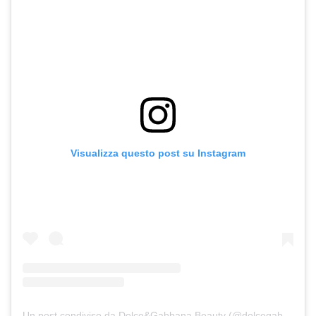
Visualizza questo post su Instagram
Un post condiviso da Dolce&Gabbana Beauty (@dolcegabbana_beauty)