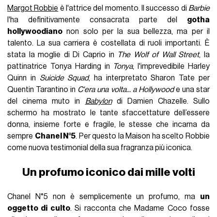
Margot Robbie
è l'attrice del momento. Il successo di
Barbie
l'ha definitivamente consacrata parte del
gotha
hollywoodiano
non solo per la sua bellezza, ma per il
talento. La sua carriera è costellata di ruoli importanti. È
stata la moglie di Di Caprio in
The Wolf of Wall Street
, la
pattinatrice Tonya Harding in
Tonya
, l'imprevedibile Harley
Quinn in
Suicide Squad
, ha interpretato Sharon Tate per
Quentin Tarantino in
C'era una volta... a Hollywood
e una star
del cinema muto in
Babylon
di Damien Chazelle. Sullo
schermo ha mostrato le tante sfaccettature dell’essere
donna, insieme forte e fragile, le stesse che incarna da
sempre
Chanel N°5
. Per questo la Maison ha scelto Robbie
come nuova testimonial della sua fragranza più iconica.
Un profumo iconico dai mille volti
Chanel N°5 non è semplicemente un profumo, ma
un
oggetto di culto
. Si racconta che Madame Coco fosse