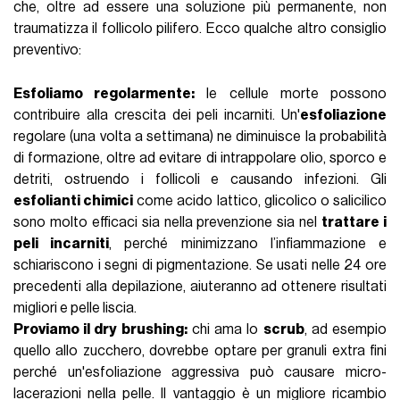
che, oltre ad essere una soluzione più permanente, non
traumatizza il follicolo pilifero. Ecco qualche altro consiglio
preventivo:
Esfoliamo regolarmente:
le cellule morte possono
contribuire alla crescita dei peli incarniti. Un'
esfoliazione
regolare (una volta a settimana) ne diminuisce la probabilità
di formazione, oltre ad evitare di intrappolare olio, sporco e
detriti, ostruendo i follicoli e causando infezioni. Gli
esfolianti chimici
come acido lattico, glicolico o salicilico
sono molto efficaci sia nella prevenzione sia nel
trattare i
peli incarniti
, perché minimizzano l’infiammazione e
schiariscono i segni di
pigmentazione
. Se usati nelle 24 ore
precedenti alla depilazione, aiuteranno ad ottenere risultati
migliori e pelle liscia.
Proviamo il dry brushing:
chi ama lo
scrub
, ad esempio
quello allo zucchero, dovrebbe optare per granuli extra fini
perché un'esfoliazione aggressiva può causare micro-
lacerazioni nella pelle. Il vantaggio è un migliore ricambio