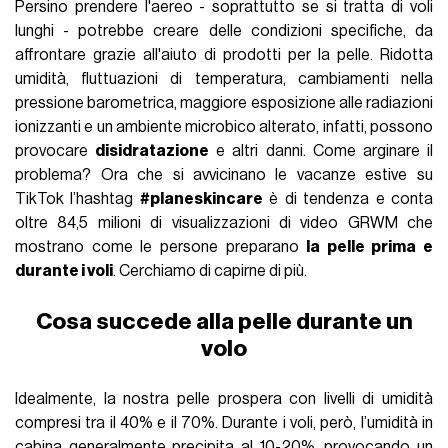
Persino prendere l'aereo - soprattutto se si tratta di voli
lunghi - potrebbe creare delle condizioni specifiche, da
affrontare grazie all'aiuto di prodotti per la pelle. Ridotta
umidità, fluttuazioni di temperatura, cambiamenti nella
pressione barometrica, maggiore esposizione alle radiazioni
ionizzanti e un ambiente microbico alterato, infatti, possono
provocare
disidratazione
e altri danni. Come arginare il
problema? Ora che si avvicinano le vacanze estive su
TikTok l’hashtag
#planeskincare
è di tendenza e conta
oltre 84,5 milioni di visualizzazioni di video GRWM che
mostrano come le persone preparano
la pelle prima e
durante i voli
. Cerchiamo di capirne di più.
Cosa succede alla pelle durante un
volo
Idealmente, la nostra pelle prospera con livelli di umidità
compresi tra il 40% e il 70%. Durante i voli, però, l’umidità in
cabina generalmente precipita al 10-20%, provocando un