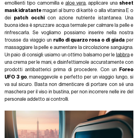
emollienti tipo camomilla e
aloe vera
, applicare una
sheet
mask idratante
magari al burro di karitè o alla vitamina E o
dei
patch occhi
con azione nutriente istantanea. Una
buona idea è spruzzare acqua termale per calmare la pelle e
rinfrescarla. Se vogliamo possiamo inserire nella nostra
trousse da viaggio un
rullo di quarzo rosa o di giada
per
massaggiare la pelle e aumentare la circolazione sanguigna.
Un paio di consigli: usiamo un ottimo balsamo per le
labbra
e
una crema per le mani, e disinfettiamole accuratamente con
prodotti antibatterici prima di procedere. Con un
Foreo
UFO 3 go
, maneggevole e perfetto per un viaggio lungo, si
va sul sicuro. Basta non dimenticare di portare con sé una
maschera per il viso in bustina, per non incorrere nelle ire del
personale addetto ai controlli.