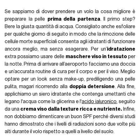
Se sappiamo di dover prendere un volo la cosa migliore è
preparare la pelle
prima della partenza
. Il primo step?
Bere la giusta quantità di acqua. Consigliato anche esfoliare
per qualche giorno di seguito in modo che la rimozione delle
cellule morte superficiali consenta agli idratanti di funzionare
ancora meglio, ma senza esagerare. Per un’
idratazione
extra possiamo usare delle
maschere viso in tessuto
per
la notte. Prima di arrivare all’aeroporto facciamo una doccia
e un’accurata routine di cura per il corpo e per il viso. Meglio
optare per un look senza make-up, prediligendo una pelle
pulita, magari ricorrendo alla
doppia detersione
. Alla fine,
applichiamo un siero idratante che contenga umettanti che
legano l'acqua come la glicerina e l'
acido ialuronico
, seguito
da una
crema viso dalla texture ricca e nutriente.
Infine,
non dobbiamo dimenticare un buon SPF perché diversi studi
hanno dimostrato che i livelli di radiazioni sono due volte più
alti durante il volo rispetto a quelli a livello del suolo.