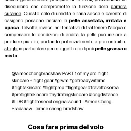
disequilibrio che compromette la funzione della
barriera
cutanea
. Questo calo di umidità e l'aria secca e carente di
ossigeno possono lasciare la
pelle assetata, irritata e
opaca
. Talvolta, invece, nel tentativo di trattenere l'acqua e
compensare le condizioni di aridità, la pelle può iniziare a
produrre più olio, portando potenzialmente a pori ostruiti e
sfoghi
, in particolare per i soggetti con tipi di
pelle grassa o
mista
.
@aimeechengbradshaw
PART 1 of my pre-flight
skincare + flight gear
#grwm
#getreadywithme
#flightskincare
#flightprep
#flightgear
#traveltokorea
#preflightskincare
#hydratingskincare
#longdistance
#LDR
#flighttoseoul
original sound - Aimee Cheng-
Bradshaw - aimee cheng-bradshaw
Cosa fare prima del volo