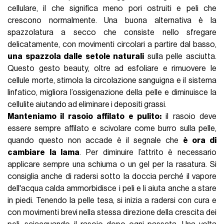
cellulare, il che significa meno pori ostruiti e peli che
crescono normalmente. Una buona alternativa è la
spazzolatura a secco
che consiste nello sfregare
delicatamente, con movimenti circolari a partire dal basso,
una spazzola dalle setole naturali
sulla pelle asciutta.
Questo gesto beauty, oltre ad esfoliare e rimuovere le
cellule morte, stimola la circolazione sanguigna e il sistema
linfatico, migliora l’ossigenazione della pelle e diminuisce la
cellulite aiutando ad eliminare i depositi grassi.
Manteniamo il rasoio affilato e pulito:
il rasoio deve
essere sempre affilato e scivolare come burro sulla pelle,
quando questo non accade è il segnale che
è ora di
cambiare la lama
. Per diminuire l’attrito è necessario
applicare sempre una schiuma o un gel per la rasatura. Si
consiglia anche di radersi sotto la doccia perché il vapore
dell'acqua calda ammorbidisce i peli e li aiuta anche a stare
in piedi. Tenendo la pelle tesa, si inizia a radersi con cura e
con movimenti brevi nella stessa direzione della crescita dei