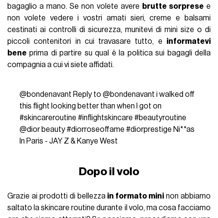
bagaglio a mano. Se non volete avere
brutte sorprese
e
non volete vedere i vostri amati sieri, creme e balsami
cestinati ai controlli di sicurezza, munitevi di mini size o di
piccoli contenitori in cui travasare tutto, e
informatevi
bene
prima di partire su qual è la politica sui bagagli della
compagnia a cui vi siete affidati.
@bondenavant
Reply to @bondenavant i walked off
this flight looking better than when I got on
#skincareroutine
#inflightskincare
#beautyroutine
@dior beauty
#diorroseoffame
#diorprestige
Ni**as
In Paris - JAY Z & Kanye West
Dopo il volo
Grazie ai prodotti di bellezza
in formato mini
non abbiamo
saltato la skincare routine durante il volo, ma cosa facciamo