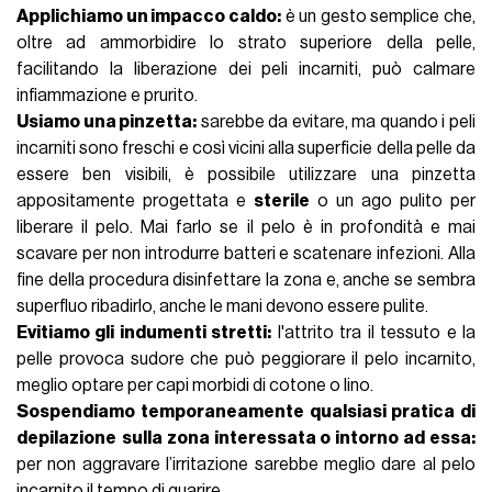
Applichiamo un impacco caldo:
è un gesto semplice che,
oltre ad ammorbidire lo strato superiore della pelle,
facilitando la liberazione dei peli incarniti, può calmare
infiammazione e prurito.
Usiamo una pinzetta:
sarebbe da evitare, ma quando i peli
incarniti sono freschi e così vicini alla superficie della pelle da
essere ben visibili, è possibile utilizzare una pinzetta
appositamente progettata e
sterile
o un ago pulito per
liberare il pelo. Mai farlo se il pelo è in profondità e mai
scavare per non introdurre batteri e scatenare infezioni. Alla
fine della procedura disinfettare la zona e, anche se sembra
superfluo ribadirlo, anche le mani devono essere pulite.
Evitiamo gli indumenti stretti:
l'attrito tra il tessuto e la
pelle provoca sudore che può peggiorare il pelo incarnito,
meglio optare per capi morbidi di cotone o lino.
Sospendiamo temporaneamente qualsiasi pratica di
depilazione
sulla zona interessata o intorno ad essa:
per non aggravare l’irritazione sarebbe meglio dare al pelo
incarnito il tempo di guarire.