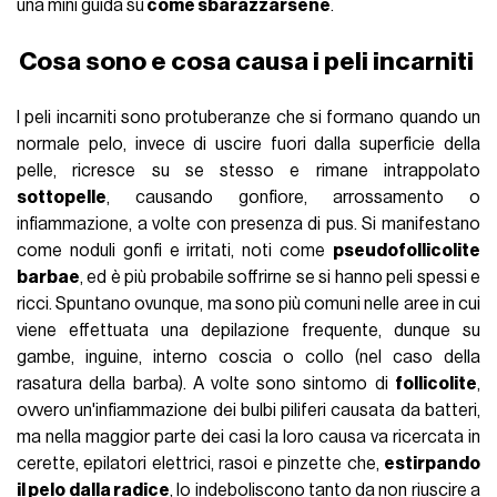
una mini guida su
come sbarazzarsene
.
Cosa sono e cosa causa i peli incarniti
I peli incarniti sono protuberanze che si formano quando un
normale pelo, invece di uscire fuori dalla superficie della
pelle, ricresce su se stesso e rimane intrappolato
sottopelle
, causando gonfiore, arrossamento o
infiammazione, a volte con presenza di pus. Si manifestano
come noduli gonfi e irritati, noti come
pseudofollicolite
barbae
, ed è più probabile soffrirne se si hanno peli spessi e
ricci. Spuntano ovunque, ma sono più comuni nelle aree in cui
viene effettuata una depilazione frequente, dunque su
gambe, inguine, interno coscia o collo (nel caso della
rasatura della barba). A volte sono sintomo di
follicolite
,
ovvero un'infiammazione dei bulbi piliferi causata da batteri,
ma nella maggior parte dei casi la loro causa va ricercata in
cerette, epilatori elettrici, rasoi e pinzette che,
estirpando
il pelo dalla radice
, lo indeboliscono tanto da non riuscire a