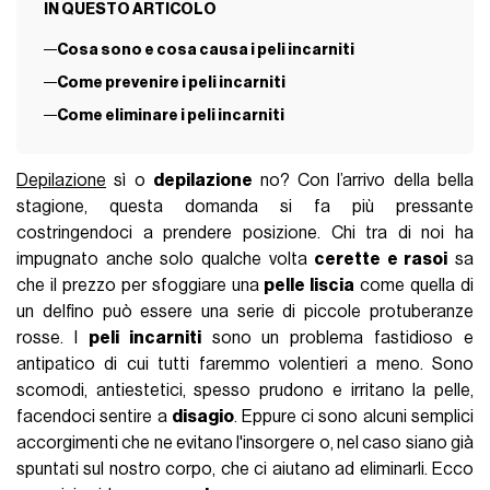
IN QUESTO ARTICOLO
Cosa sono e cosa causa i peli incarniti
Come prevenire i peli incarniti
Come eliminare i peli incarniti
Depilazione
sì o
depilazione
no? Con l’arrivo della bella
stagione, questa domanda si fa più pressante
costringendoci a prendere posizione. Chi tra di noi ha
impugnato anche solo qualche volta
cerette e rasoi
sa
che il prezzo per sfoggiare una
pelle liscia
come quella di
un delfino può essere una serie di piccole protuberanze
rosse. I
peli incarniti
sono un problema fastidioso e
antipatico di cui tutti faremmo volentieri a meno. Sono
scomodi, antiestetici, spesso prudono e irritano la pelle,
facendoci sentire a
disagio
. Eppure ci sono alcuni semplici
accorgimenti che ne evitano l'insorgere o, nel caso siano già
spuntati sul nostro corpo, che ci aiutano ad eliminarli. Ecco