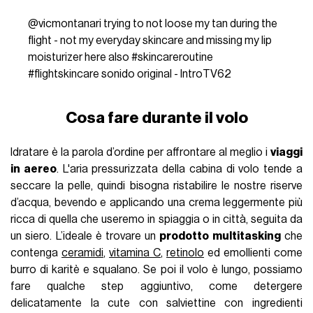
@vicmontanari
trying to not loose my tan during the
flight - not my everyday skincare and missing my lip
moisturizer here also
#skincareroutine
#flightskincare
sonido original - IntroTV62
Cosa fare durante il volo
Idratare è la parola d’ordine per affrontare al meglio i
viaggi
in aereo
. L'aria pressurizzata della cabina di volo tende a
seccare la pelle, quindi bisogna ristabilire le nostre riserve
d’acqua, bevendo e applicando una crema leggermente più
ricca di quella che useremo in spiaggia o in città, seguita da
un siero. L’ideale è trovare un
prodotto multitasking
che
contenga
ceramidi
,
vitamina C
,
retinolo
ed emollienti come
burro di karitè e squalano. Se poi il volo è lungo, possiamo
fare qualche step aggiuntivo, come detergere
delicatamente la cute con salviettine con ingredienti