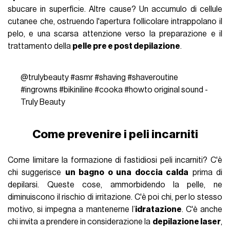
sbucare in superficie. Altre cause? Un accumulo di cellule
cutanee che, ostruendo l'apertura follicolare intrappolano il
pelo, e una scarsa attenzione verso la preparazione e il
trattamento della
pelle pre e post depilazione
.
@trulybeauty
#asmr
#shaving
#shaveroutine
#ingrowns
#bikiniline
#cooka
#howto
original sound -
Truly Beauty
Come prevenire i peli incarniti
Come limitare la formazione di fastidiosi peli incarniti? C'è
chi suggerisce
un bagno o una doccia calda
prima di
depilarsi. Queste cose, ammorbidendo la pelle, ne
diminuiscono il rischio di irritazione. C'è poi chi, per lo stesso
motivo, si impegna a mantenerne l’
idratazione
. C'è anche
chi invita a prendere in considerazione la
depilazione laser
,