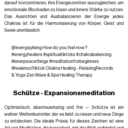
darauf konzentrieren, ihre Energiezentren auszugleichen, um
emotionale Blockaden zu lösen und innere Stärke zu nutzen.
Das Ausrichten und Ausbalancieren der Energie jedes
Chakras ist für die Harmonisierung von Körper, Geist und
Seele unerlässlich.
@everyjayliving
How do you feel now?
#energyhealers
#spiritualtiktoks
#chakrabalancing
#innerpeacethings
#meditationforbeginners
#healersoftiktok
Chakra Healing - RelaxingRecords
& Yoga Zen Wave & Spa Healing Therapy
Schütze - Expansionsmeditation
Optimistisch, abenteuerlustig und frei — Schütze ist ein
wahrer Weltenbummler, der es liebt zu reisen und neue Dinge
zu entdecken. Die ideale Praxis für dieses Zeichen ist eine
Art von Meditation, die bereichert, mit der Welt verbindet und