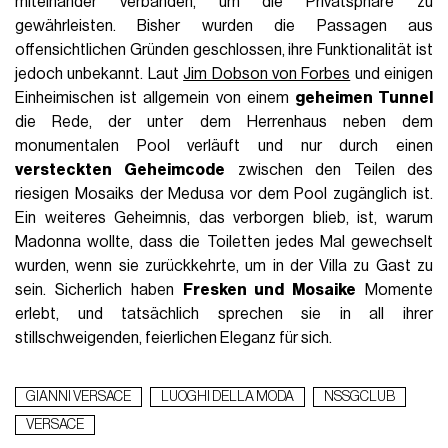
miteinander verbanden, um die Privatsphäre zu
gewährleisten.
Bisher wurden die Passagen aus
offensichtlichen Gründen geschlossen, ihre Funktionalität ist
jedoch unbekannt.
Laut
Jim Dobson von Forbes
und einigen
Einheimischen ist allgemein von einem
geheimen Tunnel
die Rede, der unter dem Herrenhaus neben dem
monumentalen Pool verläuft und nur durch einen
versteckten
Geheimcode
zwischen den Teilen des
riesigen Mosaiks der Medusa vor dem Pool zugänglich ist
.
Ein weiteres Geheimnis, das verborgen blieb, ist, warum
Madonna wollte, dass die Toiletten jedes Mal gewechselt
wurden, wenn sie zurückkehrte, um in der Villa zu Gast zu
sein.
Sicherlich haben
Fresken und Mosaike
Momente
erlebt, und tatsächlich sprechen sie in all ihrer
stillschweigenden, feierlichen Eleganz für sich.
GIANNI VERSACE
LUOGHI DELLA MODA
NSSGCLUB
VERSACE