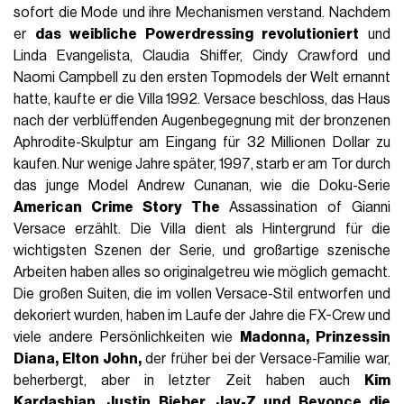
sofort die Mode und ihre Mechanismen verstand. Nachdem
er
das weibliche Powerdressing revolutioniert
und
Linda Evangelista, Claudia Shiffer, Cindy Crawford und
Naomi Campbell zu den ersten Topmodels der Welt ernannt
hatte, kaufte er die Villa 1992. Versace beschloss, das Haus
nach der verblüffenden Augenbegegnung mit der bronzenen
Aphrodite-Skulptur am Eingang für 32 Millionen Dollar zu
kaufen. Nur wenige Jahre später, 1997, starb er am Tor durch
das junge Model Andrew Cunanan, wie die Doku-Serie
American Crime Story The
Assassination of Gianni
Versace erzählt. Die Villa dient als Hintergrund für die
wichtigsten Szenen der Serie, und großartige szenische
Arbeiten haben alles so originalgetreu wie möglich gemacht.
Die großen Suiten, die im vollen Versace-Stil entworfen und
dekoriert wurden, haben im Laufe der Jahre die FX-Crew und
viele andere Persönlichkeiten wie
Madonna, Prinzessin
Diana, Elton John,
der früher bei der Versace-Familie war,
beherbergt, aber in letzter Zeit haben auch
Kim
Kardashian, Justin Bieber, Jay-Z und Beyonce die