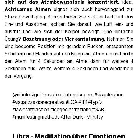
sich auf das Atembewusstsein konzentriert
, ideal.
Achtsames Atmen
eignet sich auch hervorragend zur
Stressbewältigung. Konzentrieren Sie sich einfach auf das
Ein- und Ausatmen, achten Sie darauf, wie Luft ein- und
austritt und wie sich der Körper bewegt. Eine einfache
Übung?
Boxatmung oder Vierkantatmung
. Nehmen Sie
eine bequeme Position mit geradem Rücken, entspannten
Schultern und Händen auf den Knien ein. Atme ein und halte
den Atem für 4 Sekunden an. Atme dann für weitere 4
Sekunden aus. Warte weitere 4 Sekunden und wiederhole
den Vorgang.
@nicoleikigai
Provate e fatemi sapere
#visualization
#visualizzazionecreativa
#LOA
#1111
#fypシ
#lawofattraction
#leggediattrazione
#SAR
#manifestingmethods
After Dark - Mr.Kitty
Libra - Meditation über Emotionen