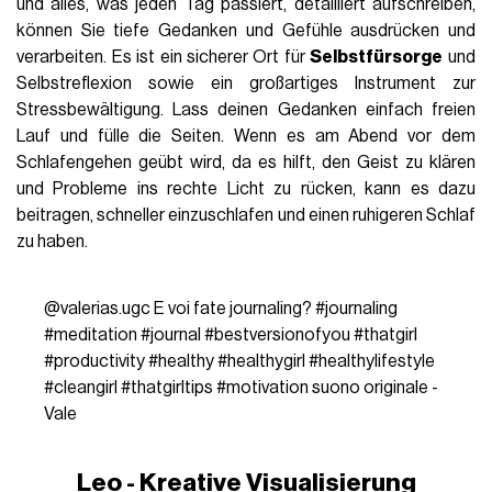
und alles, was jeden Tag passiert, detailliert aufschreiben,
können Sie tiefe Gedanken und Gefühle ausdrücken und
verarbeiten. Es ist ein sicherer Ort für
Selbstfürsorge
und
Selbstreflexion sowie ein großartiges Instrument zur
Stressbewältigung. Lass deinen Gedanken einfach freien
Lauf und fülle die Seiten. Wenn es am Abend vor dem
Schlafengehen geübt wird, da es hilft, den Geist zu klären
und Probleme ins rechte Licht zu rücken, kann es dazu
beitragen, schneller einzuschlafen und einen ruhigeren Schlaf
zu haben.
@valerias.ugc
E voi fate journaling?
#journaling
#meditation
#journal
#bestversionofyou
#thatgirl
#productivity
#healthy
#healthygirl
#healthylifestyle
#cleangirl
#thatgirltips
#motivation
suono originale -
Vale
Leo - Kreative Visualisierung