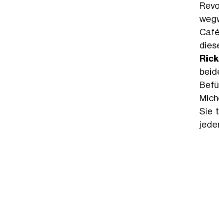
Revol
wegw
Café
dies
Ric
beid
Befü
Mich
Sie 
jeden