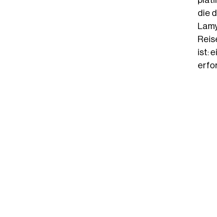
plat
die 
Lamy
Reis
ist:
erfo