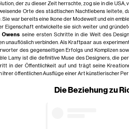
ution, der zu dieser Zeit herrschte, zog sie in die USA
eisende Orte des städtischen Nachtlebens leitete, 
. Sie war bereits eine Ikone der Modewelt und ein embl
er Eigenschaft entwickelte sie sich weiter und gründe
k Owens
seine ersten Schritte in die Welt des Desig
en unauflöslich verbinden. Als Kraftpaar aus experiment
rworter des gegenseitigen Erfolgs und Komplizen sowo
èle Lamy ist die definitive Muse des Designers, die pe
tritt in der Öffentlichkeit auf und trägt seine Kreati
 ihrer öffentlichen Ausflüge einer Art künstlerischer Pe
Die Beziehung zu R