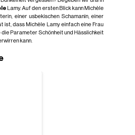
 Dunkelheit vergessen? Begeben wir uns in
èle
Lamy. Auf den ersten Blick kann Michèle
sterin, einer usbekischen Schamanin, einer
 ist, dass Michèle Lamy einfach eine Frau
ie die Parameter Schönheit und Hässlichkeit
erwirren kann.
e