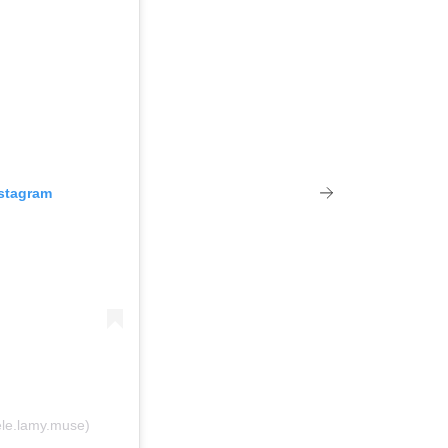
nstagram
le.lamy.muse)