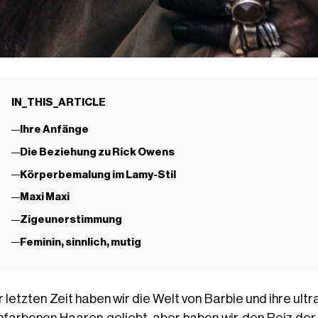
IN_THIS_ARTICLE
Ihre Anfänge
Die Beziehung zu Rick Owens
Körperbemalung im Lamy-Stil
Maxi Maxi
Zigeunerstimmung
Feminin, sinnlich, mutig
r letzten Zeit haben wir die Welt von Barbie und ihre ult