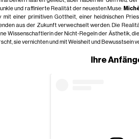
infarbenen Haaren geliebt, aber haben wir den Reiz der
dunkle und raffinierte Realität der neuesten Muse:
Mich
 mit einer primitiven Gottheit, einer heidnischen Prie
enden aus der Zukunft verwechselt werden. Die Realität
 eine Wissenschaftlerin der Nicht-Regeln der Ästhetik, d
rscht, sie vernichten und mit Weisheit und Bewusstsein v
Ihre Anfäng