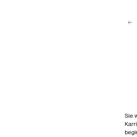
post su Instagram
michmich (@lalamichmich)
Sie 
Karr
begi