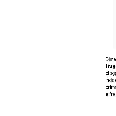
Dimen
frag
piog
Indo
prim
e fr