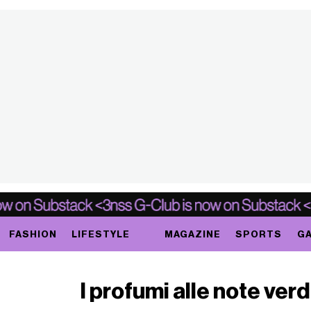
FASHION
LIFESTYLE
MAGAZINE
SPORTS
GA
I profumi alle note ve