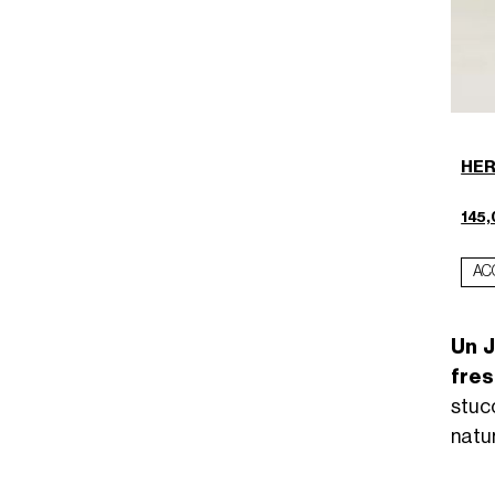
HERM
145,
AC
Un J
fres
stuc
natu