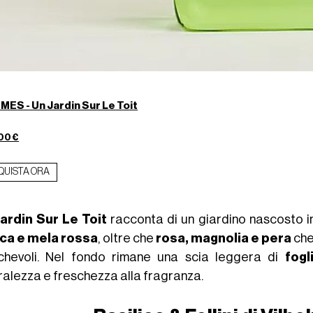
ES - Un Jardin Sur Le Toit
00 €
QUISTA ORA
ardin Sur Le Toit
racconta di un giardino nascosto in
ca e mela rossa
, oltre che
rosa, magnolia e pera
che
chevoli. Nel fondo rimane una scia leggera di
fogl
ralezza e freschezza alla fragranza.