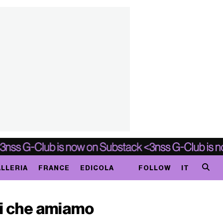
LLERIA
FRANCE
EDICOLA
FOLLOW
IT
rdi che amiamo