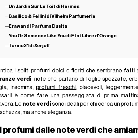
Un Jardin Sur Le Toit di Hermès
Basilico & Fellini di Vilhelm Parfumerie
Erawan di Parfums Dusita
You Or Someone Like You di Etat Libre d'Orange
Torino21 di Xerjoff
tica i soliti
profumi
dolci o fioriti che sembrano fatti 
ranze verdi
: note che parlano di foglie spezzate, er
gia, insomma,
profumi freschi
, piacevoli, leggerment
ssarli è come fare
una passeggiata
di prima mattina
avera. Le
note verdi
sono ideali per chi cerca un profu
eschezza, ma anche eleganza.
I profumi dalle note verdi che amia