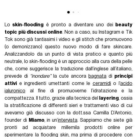
Lo
skin-flooding
è pronto a diventare uno dei
beauty
topic più discussi online
. Non a caso, su Instagram e Tik
Tok sono già tantissimi i video e gli stitch che promuovono
(o demonizzano) questo nuovo modo di fare skincare.
Analizzandolo da un punto di vista pratico e quanto più
neutrale, lo skin-flooding è un approccio alla cura della pelle
che, come suggerisce la traduzione dall’inglese all’italiano,
prevede di
“inondare”
la cute ancora
bagnata
di
principi
attivi
e ingredienti umettanti come le
ceramidi
o l’
acido
ialuronico
al fine di promuoverne l’idratazione e la
compattezza. Il tutto, grazie alla tecnica del
layering
, ossia
la stratificazione di differenti sieri e trattamenti viso di cui
avevamo già discusso con la dott.ssa Camilla D’Antonio,
founder di
Miamo
, in un’
intervista
. Sappiamo che siete già
pronti ad acquistare millemila prodotti online per
sperimentare la flooding skin, ma prima di procedere con