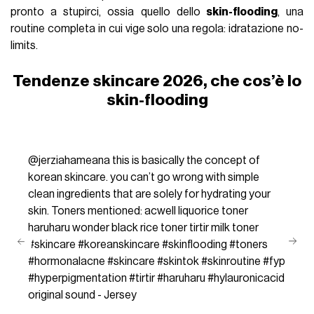
pronto a stupirci, ossia quello dello
skin-flooding
, una
routine completa in cui vige solo una regola: idratazione no-
limits.
Tendenze skincare 2026, che cos’è lo
skin-flooding
@jerziahameana
this is basically the concept of
korean skincare. you can’t go wrong with simple
clean ingredients that are solely for hydrating your
skin. Toners mentioned: acwell liquorice toner
haruharu wonder black rice toner tirtir milk toner
#skincare
#koreanskincare
#skinflooding
#toners
#hormonalacne
#skincare
#skintok
#skinroutine
#fyp
#hyperpigmentation
#tirtir
#haruharu
#hylauronicacid
original sound - Jersey