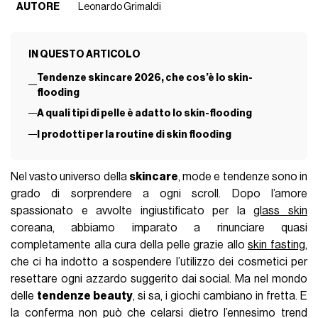
AUTORE
Leonardo Grimaldi
IN QUESTO ARTICOLO
Tendenze skincare 2026, che cos’è lo skin-
flooding
A quali tipi di pelle è adatto lo skin-flooding
I prodotti per la routine di skin flooding
Nel vasto universo della
skincare
, mode e tendenze sono in
grado di sorprendere a ogni scroll. Dopo l’amore
spassionato e avvolte ingiustificato per la
glass skin
coreana, abbiamo imparato a rinunciare quasi
completamente alla cura della pelle grazie allo
skin fasting
,
che ci ha indotto a sospendere l’utilizzo dei cosmetici per
resettare ogni azzardo suggerito dai social. Ma nel mondo
delle
tendenze beauty
, si sa, i giochi cambiano in fretta. E
la conferma non può che celarsi dietro l’ennesimo trend