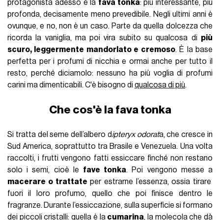
protagonista adesso è la
fava tonka
: più interessante, più
profonda, decisamente meno prevedibile. Negli ultimi anni è
ovunque, e no, non è un caso. Parte da quella dolcezza che
ricorda la vaniglia, ma poi vira subito su qualcosa di
più
scuro, leggermente mandorlato e cremoso
. È la base
perfetta per i profumi di nicchia e ormai anche per tutto il
resto, perché diciamolo: nessuno ha più voglia di profumi
carini ma dimenticabili. C'è bisogno di
qualcosa di più
.
Che cos'è la fava tonka
Si tratta del seme dell’albero d
ipteryx odorat
a, che cresce in
Sud America, soprattutto tra Brasile e Venezuela. Una volta
raccolti, i frutti vengono fatti essiccare finché non restano
solo i semi, cioè le
fave tonka
. Poi vengono messe a
macerare o trattate
per estrarne l’essenza, ossia tirare
fuori il loro profumo, quello che poi finisce dentro le
fragranze. Durante l’essiccazione, sulla superficie si formano
dei piccoli cristalli: quella è la
cumarina
, la molecola che dà