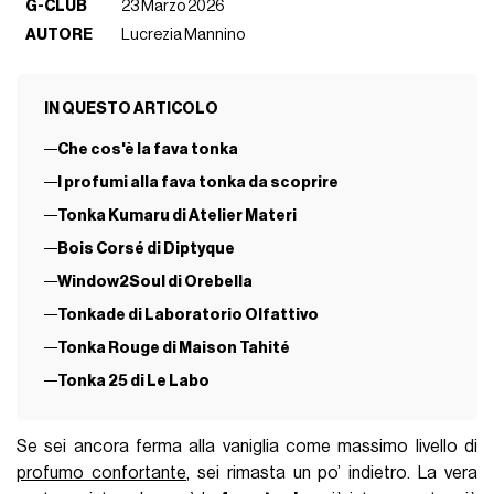
G-CLUB
23 Marzo 2026
AUTORE
Lucrezia Mannino
IN QUESTO ARTICOLO
Che cos'è la fava tonka
I profumi alla fava tonka da scoprire
Tonka Kumaru di Atelier Materi
Bois Corsé di Diptyque
Window2Soul di Orebella
Tonkade di Laboratorio Olfattivo
Tonka Rouge di Maison Tahité
Tonka 25 di Le Labo
Se sei ancora ferma alla vaniglia come massimo livello di
profumo confortante
, sei rimasta un po’ indietro. La vera