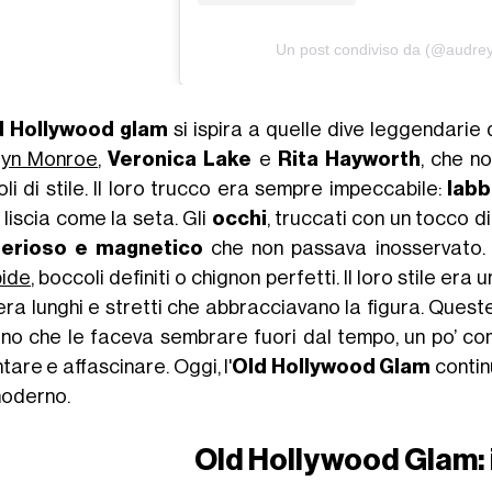
Un post condiviso da (@audrey
d Hollywood glam
si ispira a quelle dive leggendarie 
lyn Monroe
,
Veronica Lake
e
Rita Hayworth
, che n
li di stile. Il loro trucco era sempre impeccabile:
labb
 liscia come la seta. Gli
occhi
, truccati con un tocco d
terioso e magnetico
che non passava inosservato.
ide
, boccoli definiti o chignon perfetti. Il loro stile era 
era lunghi e stretti che abbracciavano la figura. Ques
ino che le faceva sembrare fuori dal tempo, un po’ c
tare e affascinare. Oggi, l'
Old Hollywood Glam
continu
moderno.
Old Hollywood Glam: 