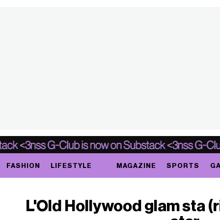
FASHION
LIFESTYLE
MAGAZINE
SPORTS
GA
L'Old Hollywood glam sta (