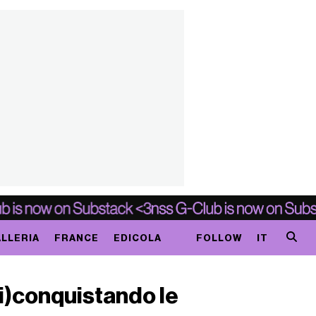
LLERIA
FRANCE
EDICOLA
FOLLOW
IT
ri)conquistando le