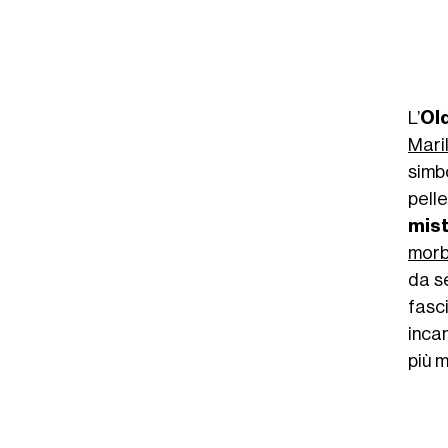
erta Depase (@roby79ts)
L’
Ol
Mari
simbo
pelle
mis
morb
da s
fasc
incan
più 