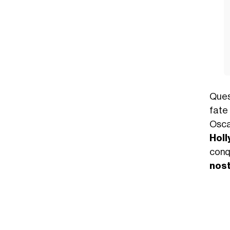
Quest
fate 
Osca
Hol
conq
nost