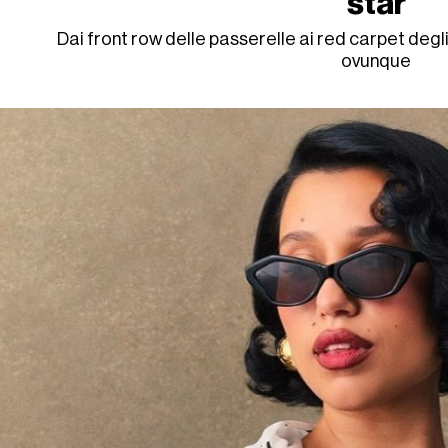
star
Dai front row delle passerelle ai red carpet degli
ovunque