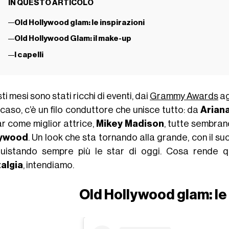
IN QUESTO ARTICOLO
Old Hollywood glam: le inspirazioni
Old Hollywood Glam: il make-up
I capelli
i mesi sono stati ricchi di eventi, dai
Grammy Awards
ag
caso, c’è un filo conduttore che unisce tutto: da
Arian
r come miglior attrice,
Mikey Madison
, tutte sembran
lywood
. Un look che sta tornando alla grande, con il s
uistando sempre più le star di oggi. Cosa rende que
algia
, intendiamo.
Old Hollywood glam: le 