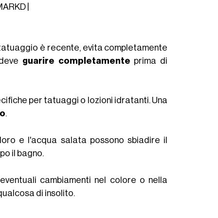
 MARKD |
l tatuaggio è recente, evita completamente
e deve
guarire completamente
prima di
fiche per tatuaggi o lozioni idratanti. Una
io
.
 cloro e l'acqua salata possono sbiadire il
po il bagno.
 eventuali cambiamenti nel colore o nella
qualcosa di insolito.