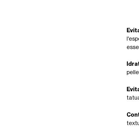
Evit
l'es
esse
Idra
pelle
Evit
tatu
Cont
text