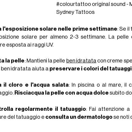
#colourtattoo
original sound -
Sydney Tattoos
a l'esposizione solare nelle prime settimane
: Se i
posizione solare per almeno 2-3 settimane. La pell
re esposta ai raggi UV.
ta la pelle
: Mantieni la pelle
ben idratata
con creme speci
 ben idratata aiuta a
preservare i colori del tatuagg
a il cloro e l'acqua salata
: In piscina o al mare, il
aggio.
Risciacqua la pelle con acqua dolce
subito do
rolla regolarmente il tatuaggio
: Fai attenzione a
ure del tatuaggio e
consulta un dermatologo
se noti 