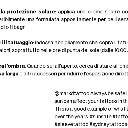
la protezione solare
: applica
una crema solare
con
eribilmente una formulata appositamente per pelli sensi
di o ti bagni.
i il tatuaggio
: indossa abbigliamento che copra il ta
loni, soprattutto nelle ore di punta del sole (dalle 10:00 a
a l'ombra
: Quando sei all'aperto, cerca di stare all'omb
sa larga
o altri accessori per ridurre l'esposizione dirett
@markdtattoo
Always be safe i
sun can affect your tattoos in th
This is a good example of what 
over the years.
#sunsafe
#tatt
#sleevetattoo
#sydneytattooar