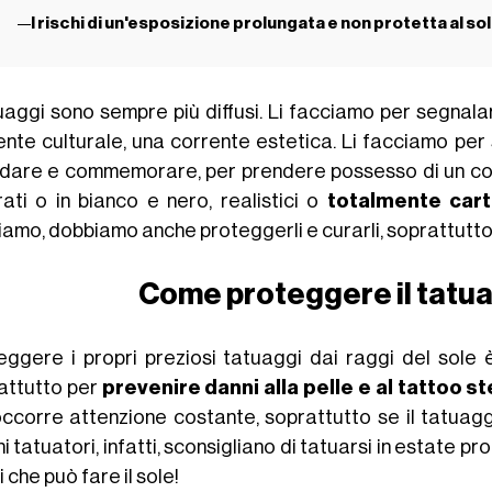
I rischi di un'esposizione prolungata e non protetta al so
tuaggi sono sempre più diffusi. Li facciamo per segnal
ente culturale, una corrente estetica. Li facciamo per 
rdare e commemorare, per prendere possesso di un co
rati o in bianco e nero, realistici o
totalmente car
iamo, dobbiamo anche proteggerli e curarli, soprattutto 
Come proteggere il tatua
eggere i propri preziosi tatuaggi dai raggi del sole
attutto per
prevenire danni alla pelle e al tattoo s
ccorre attenzione costante, soprattutto se il tatu
i tatuatori, infatti, sconsigliano di tatuarsi in estate p
 che può fare il sole!