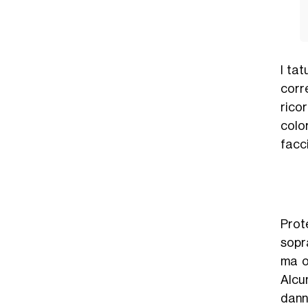
I ta
corr
rico
colo
facc
Prot
sopr
ma o
Alcun
danni