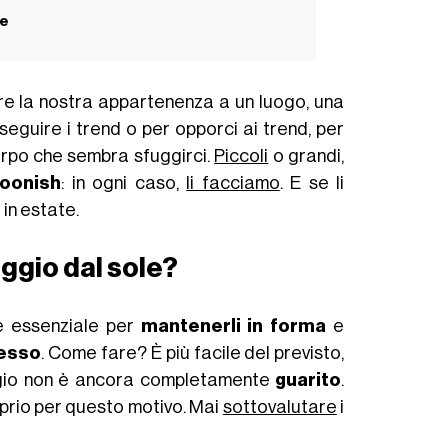
le
are la nostra appartenenza a un luogo, una
seguire i trend o per opporci ai trend, per
rpo che sembra sfuggirci.
Piccoli
o grandi,
toonish
: in ogni caso,
li facciamo
. E se li
in estate.
ggio dal sole?
 è essenziale per
mantenerli in forma
e
tesso
. Come fare? È più facile del previsto,
aggio non è ancora completamente
guarito
.
roprio per questo motivo. Mai
sottovalutare
i