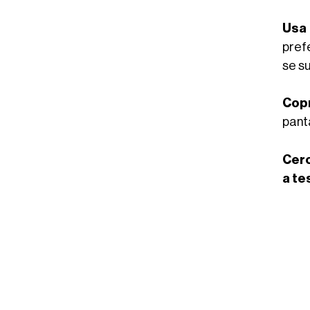
Usa 
pref
se su
Copr
panta
Cerc
a te