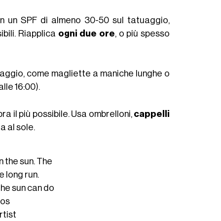
 un SPF di almeno 30-50 sul tatuaggio,
bili. Riapplica
ogni due ore
, o più spesso
tuaggio, come magliette a maniche lunghe o
lle 16:00).
ra il più possibile. Usa ombrelloni,
cappelli
a al sole.
n the sun. The
e long run.
the sun can do
oos
tist