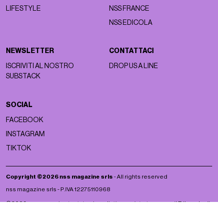
LIFESTYLE
NSS FRANCE
NSS EDICOLA
NEWSLETTER
CONTATTACI
ISCRIVITI AL NOSTRO
DROP US A LINE
SUBSTACK
SOCIAL
FACEBOOK
INSTAGRAM
TIKTOK
Copyright ©2026 nss magazine srls
- All rights reserved
nss magazine srls - P.IVA 12275110968
©2026 nss magazine testata giornalistica registrata presso il Tribunale di
Milano. Aut. n° 77 del 13/5/2022