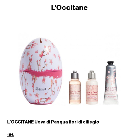
L'Occitane
L'OCCITANE Uova di Pasqua fiori di ciliegio
18€