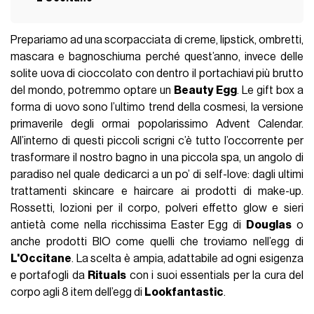
Prepariamo ad una scorpacciata di creme, lipstick, ombretti,
mascara e bagnoschiuma perché quest’anno, invece delle
solite uova di cioccolato con dentro il portachiavi più brutto
del mondo, potremmo optare un
Beauty Egg
. Le gift box a
forma di uovo sono l’ultimo trend della cosmesi, la versione
primaverile degli ormai popolarissimo Advent Calendar.
All’interno di questi piccoli scrigni c’è tutto l’occorrente per
trasformare il nostro bagno in una piccola spa, un angolo di
paradiso nel quale dedicarci a un po’ di self-love: dagli ultimi
trattamenti skincare e haircare ai prodotti di make-up.
Rossetti, lozioni per il corpo, polveri effetto glow e sieri
antietà come nella ricchissima Easter Egg di
Douglas
o
anche prodotti BIO come quelli che troviamo nell’egg di
L'Occitane
. La scelta è ampia, adattabile ad ogni esigenza
e portafogli da
Rituals
con i suoi essentials per la cura del
corpo agli 8 item dell’egg di
Lookfantastic
.