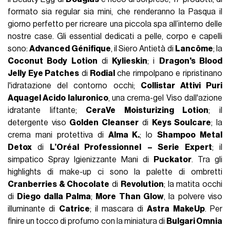
formato sia regular sia mini, che renderanno la Pasqua il
giorno perfetto per ricreare una piccola spa all’interno delle
nostre case. Gli essential dedicati a pelle, corpo e capelli
sono:
Advanced Génifique
, il Siero Antietà di
Lancôme
; la
Coconut Body Lotion
di
Kylieskin
; i
Dragon's Blood
Jelly Eye Patches
di
Rodial
che rimpolpano e ripristinano
l'idratazione del contorno occhi;
Collistar Attivi Puri
Aquagel Acido Ialuronico
, una crema-gel Viso dall'azione
idratante liftante;
CeraVe Moisturizing Lotion
; il
detergente viso
Golden Cleanser
di
Keys Soulcare
; la
crema mani protettiva di
Alma K.
; lo
Shampoo Metal
Detox
di
L’Oréal Professionnel
– Serie Expert
; il
simpatico Spray Igienizzante Mani di
Puckator
. Tra gli
highlights di make-up ci sono la palette di ombretti
Cranberries & Chocolate
di
Revolution
; la matita occhi
di
Diego dalla Palma
;
More Than Glow
, la polvere viso
illuminante di
Catrice
; il mascara di
Astra MakeUp
. Per
finire un tocco di profumo con la miniatura di
Bulgari Omnia