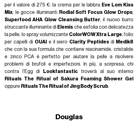
per il valore di 275 €: la crema per le labbra
Eve Lom Kiss
Mix
; le gocce illuminanti
Rodial Soft Focus Glow Drops
;
Superfood AHA Glow Cleansing Butter
, il nuovo burro
struccante illuminante di
Elemis
che esfolia con delicatezza
la pelle; lo spray volumizzante
ColorWOW Xtra Large
; l’olio
per capelli di
OUAI
e il siero
Clarity Peptides
di
Medik8
che con la sua formula che contiene niacinamide, cristalide
e zinco PCA è perfetto per aiutare la pelle a risolvere
problemi di brufoli e imperfezioni. In più, a sorpresa, chi
contra l’Egg di
Lookfantastic
troverà al suo interno
Rituals The Ritual of Sakura Foaming Shower Gel
oppure
Rituals The Ritual of Jing Body Scrub
.
Douglas