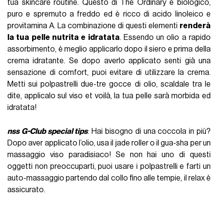
tua skincare routine. Questo di The Ordinary è biologico,
puro e spremuto a freddo ed è ricco di acido linoleico e
provitamina A. La combinazione di questi elementi
renderà
la tua pelle nutrita e idratata
.
Essendo un olio a rapido
assorbimento, è meglio applicarlo dopo il siero e prima della
crema idratante. Se dopo averlo applicato senti già una
sensazione di comfort, puoi evitare di utilizzare la crema.
Metti sui polpastrelli due-tre gocce di olio, scaldale tra le
dite, applicalo sul viso et voilà, la tua pelle sarà morbida ed
idratata!
nss G-Club special tips
: Hai bisogno di una coccola in più?
Dopo aver applicato l’olio, usa il jade roller o il gua-sha per un
massaggio viso paradisiaco! Se non hai uno di questi
oggetti non preoccuparti, puoi usare i polpastrelli e farti un
auto-massaggio partendo dal collo fino alle tempie, il relax è
assicurato.