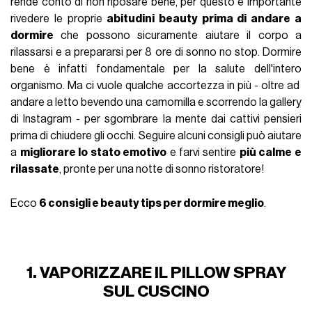
rende conto di non riposare bene, per questo è importante
rivedere le proprie
abitudini beauty prima di andare a
dormire
che possono sicuramente aiutare il corpo a
rilassarsi e a prepararsi per 8 ore di sonno no stop.
Dormire
bene è infatti fondamentale per la salute dell'intero
organismo. Ma ci vuole qualche accortezza in più - oltre ad
andare a letto bevendo una camomilla e scorrendo la gallery
di Instagram - per sgombrare la mente dai cattivi pensieri
prima di chiudere gli occhi. Seguire alcuni consigli può aiutare
a
migliorare lo stato emotivo
e farvi sentire
più calme e
rilassate
, pronte per una notte di sonno ristoratore!
Ecco
6 consigli e beauty tips per dormire meglio
.
1. VAPORIZZARE IL PILLOW SPRAY
SUL CUSCINO