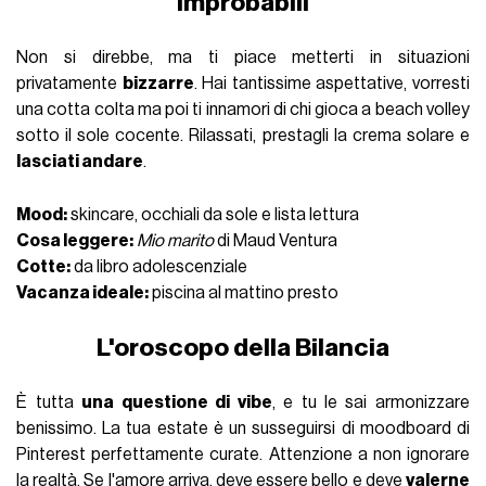
improbabili
Non si direbbe, ma ti piace metterti in situazioni
privatamente
bizzarre
. Hai tantissime aspettative, vorresti
una cotta colta ma poi ti innamori di chi gioca a beach volley
sotto il sole cocente. Rilassati, prestagli la crema solare e
lasciati andare
.
Mood:
skincare, occhiali da sole e lista lettura
Cosa leggere:
Mio marito
di Maud Ventura
Cotte:
da libro adolescenziale
Vacanza ideale:
piscina al mattino presto
L'oroscopo della Bilancia
È tutta
una questione di vibe
, e tu le sai armonizzare
benissimo. La tua estate è un susseguirsi di moodboard di
Pinterest perfettamente curate. Attenzione a non ignorare
la realtà. Se l'amore arriva, deve essere bello e deve
valerne