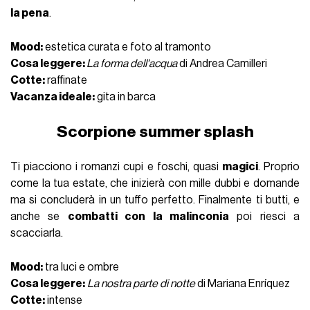
la pena
.
Mood:
estetica curata e foto al tramonto
Cosa leggere:
La forma dell'acqua
di Andrea Camilleri
Cotte:
raffinate
Vacanza ideale:
gita in barca
Scorpione summer splash
Ti piacciono i romanzi cupi e foschi, quasi
magici
. Proprio
come la tua estate, che inizierà con mille dubbi e domande
ma si concluderà in un tuffo perfetto. Finalmente ti butti, e
anche se
combatti con la malinconia
poi riesci a
scacciarla.
Mood:
tra luci e ombre
Cosa leggere:
La nostra parte di notte
di Mariana Enríquez
Cotte:
intense