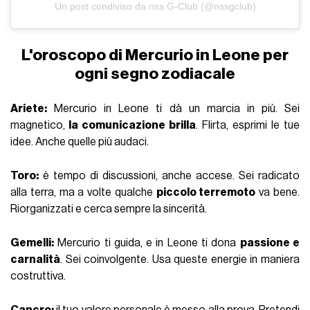
Un post condiviso da nss G-Club (@nssgclub)
L'oroscopo di Mercurio in Leone per
ogni segno zodiacale
Ariete:
Mercurio in Leone ti dà un marcia in più. Sei
magnetico,
la comunicazione brilla
. Flirta, esprimi le tue
idee. Anche quelle più audaci.
Toro:
è tempo di discussioni, anche accese. Sei radicato
alla terra, ma a volte qualche
piccolo terremoto
va bene.
Riorganizzati e cerca sempre la sincerità.
Gemelli:
Mercurio ti guida, e in Leone ti dona
passione e
carnalità
. Sei coinvolgente. Usa queste energie in maniera
costruttiva.
Cancro:
il tuo valore personale è messo alla prova. Pretendi