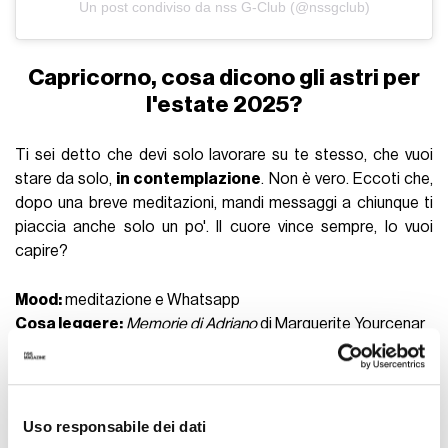
Un post condiviso da nss G-Club (@nssgclub)
Capricorno, cosa dicono gli astri per
l'estate 2025?
Ti sei detto che devi solo lavorare su te stesso, che vuoi
stare da solo,
in contemplazione
. Non è vero. Eccoti che,
dopo una breve meditazioni, mandi messaggi a chiunque ti
piaccia anche solo un po'. Il cuore vince sempre, lo vuoi
capire?
Mood:
meditazione e Whatsapp
Cosa leggere:
Memorie di Adriano
di Marguerite Yourcenar
Cotte:
serie
Vacanza ideale:
vineria naturale nella natura
L'estate strana dell'Aquario secondo
Uso responsabile dei dati