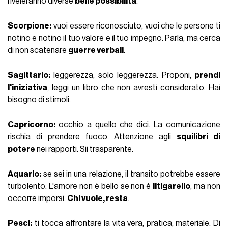
riveleranno diverse
belle possibilità
.
Scorpione:
vuoi essere riconosciuto, vuoi che le persone ti
notino e notino il tuo valore e il tuo impegno. Parla, ma cerca
di non scatenare
guerre verbali
.
Sagittario:
leggerezza, solo leggerezza. Proponi,
prendi
l'iniziativa
,
leggi un libro
che non avresti considerato. Hai
bisogno di stimoli.
Capricorno:
occhio a quello che dici. La comunicazione
rischia di prendere fuoco. Attenzione agli
squilibri di
potere
nei rapporti. Sii trasparente.
Aquario:
se sei in una relazione, il transito potrebbe essere
turbolento. L'amore non è bello se non è
litigarello
, ma non
occorre imporsi.
Chi vuole, resta
.
Pesci:
ti tocca affrontare la vita vera, pratica, materiale. Di