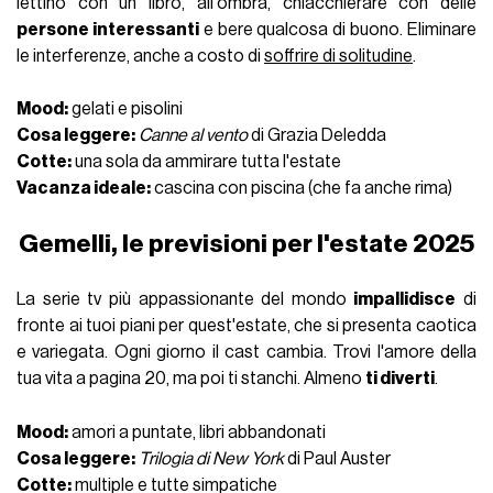
lettino con un libro, all'ombra, chiacchierare con delle
persone interessanti
e bere qualcosa di buono. Eliminare
le interferenze, anche a costo di
soffrire di solitudine
.
Mood:
gelati e pisolini
Cosa leggere:
Canne al vento
di Grazia Deledda
Cotte:
una sola da ammirare tutta l'estate
Vacanza ideale:
cascina con piscina (che fa anche rima)
Gemelli, le previsioni per l'estate 2025
La serie tv più appassionante del mondo
impallidisce
di
fronte ai tuoi piani per quest'estate, che si presenta caotica
e variegata. Ogni giorno il cast cambia. Trovi l'amore della
tua vita a pagina 20, ma poi ti stanchi. Almeno
ti diverti
.
Mood:
amori a puntate, libri abbandonati
Cosa leggere:
Trilogia di New York
di Paul Auster
Cotte:
multiple e tutte simpatiche