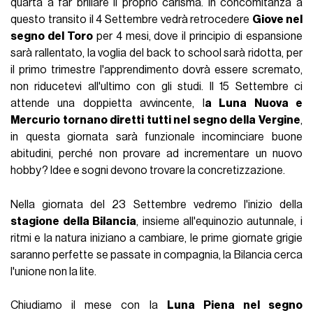
quarta a far brillare il proprio carisma. In concomitanza a
questo transito il 4 Settembre vedrà retrocedere
Giove nel
segno del Toro
per 4 mesi, dove il principio di espansione
sarà rallentato, la voglia del back to school sarà ridotta, per
il primo trimestre l'apprendimento dovrà essere scremato,
non riducetevi all'ultimo con gli studi. Il 15 Settembre ci
attende una doppietta avvincente, l
a Luna Nuova e
Mercurio tornano diretti tutti nel segno della Vergine
,
in questa giornata sarà funzionale incominciare buone
abitudini, perché non provare ad incrementare un nuovo
hobby? Idee e sogni devono trovare la concretizzazione.
Nella giornata del 23 Settembre vedremo l'inizio della
stagione della Bilancia
, insieme all'equinozio autunnale, i
ritmi e la natura iniziano a cambiare, le prime giornate grigie
saranno perfette se passate in compagnia, la Bilancia cerca
l'unione non la lite.
Chiudiamo il mese con la
Luna Piena nel segno