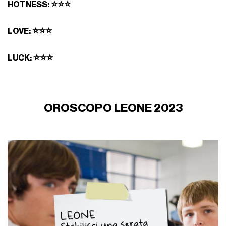
⭐⭐⭐
HOTNESS:
⭐⭐⭐
LOVE:
⭐⭐⭐
LUCK:
OROSCOPO LEONE 2023