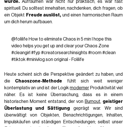
wurde.
Aufräumen war nicht nur praktisch, es war fast
spirituell. Du solltest innehalten, nachdenken, dich fragen, ob
ein Objekt
Freude auslöst,
und einen harmonischen Raum
um dich herum aufbauen.
@folilife
How to eliminate Chaos in 5 min I hope this
video helps you get up and clear your Chaos Zone
#cleangirl
#fyp
#creatorsearchinsights
#room
#clean
#tiktok
#minivlog
son original - Folilife
Heute scheint sich die Perspektive geändert zu haben, und
die
Chaoszone-Methode
fühlt sich weit weniger
kontemplativ an und ist der Logik
moderner
Produktivität viel
näher. Es ist keine Überraschung, dass es in einem
historischen Moment entstand, der von
Burnout
,
geistiger
Überlastung und Sättigung
geprägt war. Wir sind
überwältigt von Objekten, Benachrichtigungen, Inhalten,
Impulskäufen und ständigen Entscheidungen; selbst unser