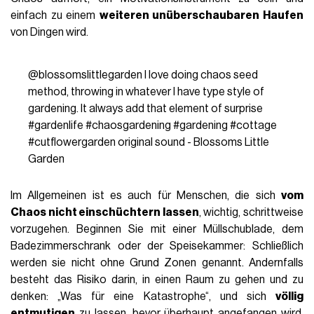
einfach zu einem
weiteren unüberschaubaren Haufen
von Dingen wird.
@blossomslittlegarden
I love doing chaos seed
method, throwing in whatever I have type style of
gardening. It always add that element of surprise
#gardenlife
#chaosgardening
#gardening
#cottage
#cutflowergarden
original sound - Blossoms Little
Garden
Im Allgemeinen ist es auch für Menschen, die sich
vom
Chaos nicht einschüchtern lassen
, wichtig, schrittweise
vorzugehen. Beginnen Sie mit einer Müllschublade, dem
Badezimmerschrank oder der Speisekammer: Schließlich
werden sie nicht ohne Grund Zonen genannt. Andernfalls
besteht das Risiko darin, in einen Raum zu gehen und zu
denken: „Was für eine Katastrophe“, und sich
völlig
entmutigen
zu lassen, bevor überhaupt angefangen wird.