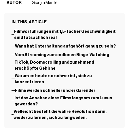
AUTOR
Giorgia Manfè
IN_THIS_ARTICLE
Filmvorführungen mit 1,5-facher Geschwindigkeit
sind tatsächlich real
Wann hat Unterhaltung aufgehört genug zu sein?
Vom Streaming zum endlosen Binge-Watching
TikTok, Doomscrolling und zunehmend
erschöpfte Gehirne
Warum es heute so schwer ist, sich zu
konzentrieren
Filme werden schneller und erklärender
Ist das Ansehen eines Films langsam zum Luxus
geworden?
Vielleicht besteht die wahre Revolution darin,
wieder zu lernen, sich zu langweilen.