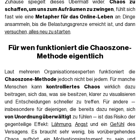
Zuhause spiegelt dieses Übermaß wider.
Chaos zu
schaffen, um uns zum Aufräumen zu zwingen
, fühlt sich
fast wie eine
Metapher für das Online-Leben
an: Dinge
ansammeln, bis die Belastungsgrenze erreicht ist, und dann
versuchen, alles neu zu starten
.
Für wen funktioniert die Chaoszone-
Methode eigentlich
Laut mehreren Organisationsexperten funktioniert die
Chaoszone-Methode
jedoch nicht bei jedem. Für manche
Menschen kann
kontrolliertes Chaos
wirklich dazu
beitragen, sich das, was sie besitzen, klarer zu visualisieren
und Entscheidungen schneller zu treffen. Für andere —
insbesondere für diejenigen, die bereits dazu neigen, sich
von Unordnung überwältigt
zu fühlen — ist das Risiko der
gegenteilige Effekt:
Lähmung
,
Angst
und ein
Gefühl
des
Versagens. Es braucht sehr wenig, bis vorübergehendes
Chaos aufhört, ein Motivationsinstrument zu sein und