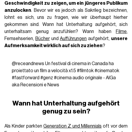
Geschwindigkeit zu zeigen, um ein jüngeres Publikum
anzulocken
. Bevor wir es jedoch als Sakrileg bezeichnen,
lohnt es sich, uns zu fragen, wie wir überhaupt hierher
gekommen sind. Wann hat Unterhaltung aufgehört, sich
unterhaltsam genug anzufühlen? Wann haben
Filme
,
Fernsehserien,
Bücher
und
Aufführungen
aufgehört,
unsere
Aufmerksamkeit wirklich auf sich zu ziehen
?
@receandnews
Un festival di cinema in Canada ha
proiettato un film a velocità x1.5
#filmtok
#cinematok
#fastforward
#genz
#cinema
audio originale - AlGa
aka Recensioni e News
Wann hat Unterhaltung aufgehört
genug zu sein?
Als Kinder parkten
Generation Z und Millennials
oft vor dem