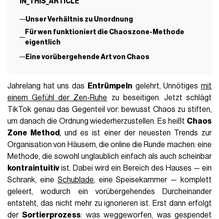
IN_THIS_ARTICLE
Unser Verhältnis zu Unordnung
Für wen funktioniert die Chaoszone-Methode
eigentlich
Eine vorübergehende Art von Chaos
Jahrelang hat uns das
Entrümpeln
gelehrt, Unnötiges
mit
einem Gefühl der Zen-Ruhe
zu beseitigen. Jetzt schlägt
TikTok genau das Gegenteil vor: bewusst Chaos zu stiften,
um danach die Ordnung wiederherzustellen. Es heißt
Chaos
Zone Method
, und es ist einer der neuesten Trends zur
Organisation von Häusern, die online die Runde machen: eine
Methode, die sowohl unglaublich einfach als auch scheinbar
kontraintuitiv
ist. Dabei wird ein Bereich des Hauses — ein
Schrank, eine
Schublade
, eine Speisekammer — komplett
geleert, wodurch ein vorübergehendes Durcheinander
entsteht, das nicht mehr zu ignorieren ist. Erst dann erfolgt
der
Sortierprozess
: was weggeworfen, was gespendet