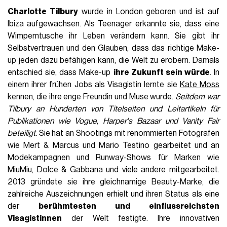
Charlotte Tilbury
wurde in London geboren und ist auf
Ibiza aufgewachsen. Als Teenager erkannte sie, dass eine
Wimperntusche ihr Leben verändern kann. Sie gibt ihr
Selbstvertrauen und den Glauben, dass das richtige Make-
up jeden dazu befähigen kann, die Welt zu erobern. Damals
entschied sie, dass Make-up
ihre Zukunft sein würde
. In
einem ihrer frühen Jobs als Visagistin lernte sie
Kate Moss
kennen, die ihre enge Freundin und Muse wurde.
Seitdem war
Tilbury an Hunderten von Titelseiten und Leitartikeln für
Publikationen wie
Vogue
,
Harper's Bazaar
und Vanity Fair
beteiligt.
Sie hat an Shootings mit renommierten Fotografen
wie Mert & Marcus und Mario Testino gearbeitet und an
Modekampagnen und Runway-Shows für Marken wie
MiuMiu, Dolce & Gabbana und viele andere mitgearbeitet.
2013 gründete sie ihre gleichnamige Beauty-Marke, die
zahlreiche Auszeichnungen erhielt und ihren Status als eine
der
berühmtesten und einflussreichsten
Visagistinnen
der Welt festigte. Ihre innovativen