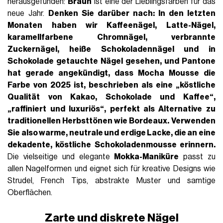
herausgefunden:
Braun
ist eine der Lieblingsfarben für das
neue Jahr.
Denken Sie darüber nach: In den letzten
Monaten haben wir
Kaffeenägel
,
Latte-Nägel
,
karamellfarbene Chromnägel
,
verbrannte
Zuckernägel
, heiße Schokoladennägel
und in
Schokolade getauchte Nägel
gesehen, und Pantone
hat gerade angekündigt, dass
Mocha Mousse
die
Farbe von 2025
ist, beschrieben als eine „köstliche
Qualität von Kakao, Schokolade und Kaffee“,
„raffiniert und luxuriös“, perfekt als Alternative zu
traditionellen Herbsttönen wie Bordeaux.
Verwenden
Sie also warme, neutrale und erdige Lacke, die an eine
dekadente, köstliche Schokoladenmousse erinnern.
Die vielseitige und elegante
Mokka-Maniküre
passt zu
allen Nagelformen und eignet sich für kreative Designs wie
Strudel, French Tips, abstrakte Muster und samtige
Oberflächen.
Zarte und diskrete Nägel