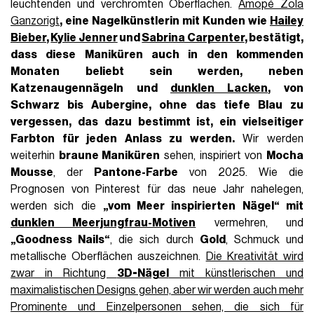
leuchtenden und verchromten Oberflächen.
Amopé Zola
Ganzorigt
, eine Nagelkünstlerin mit Kunden wie
Hailey
Bieber
,
Kylie Jenner
und
Sabrina Carpenter
, bestätigt,
dass diese Maniküren auch in den kommenden
Monaten beliebt sein werden, neben
Katzenaugennägeln
und
dunklen Lacken
, von
Schwarz
bis
Aubergine, ohne das tiefe Blau zu
vergessen, das dazu bestimmt ist, ein vielseitiger
Farbton für jeden Anlass
zu werden.
Wir werden
weiterhin
braune Maniküren
sehen, inspiriert von
Mocha
Mousse
, der
Pantone-Farbe
von 2025. Wie die
Prognosen von Pinterest für das neue Jahr nahelegen,
werden sich die
„vom Meer inspirierten Nägel“ mit
dunklen Meerjungfrau-Motiven
vermehren, und
„Goodness Nails“
, die sich durch
Gold
, Schmuck und
metallische Oberflächen auszeichnen.
Die Kreativität wird
zwar in Richtung
3D-Nägel
mit künstlerischen und
maximalistischen Designs gehen, aber wir werden auch mehr
Prominente und Einzelpersonen sehen, die sich für